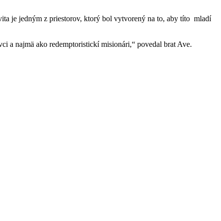
ta je jedným z priestorov, ktorý bol vytvorený na to, aby títo mladí
vci a najmä ako redemptoristickí misionári,“ povedal brat Ave.