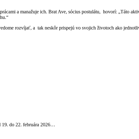
rácami a manažuje ich. Brat Ave, sócius postulátu, hovorí: „Táto aktivi
chu.“
 vedome rozvíjať, a tak neskôr prispejú vo svojich životoch ako jednotli
d 19. do 22. februára 2026…