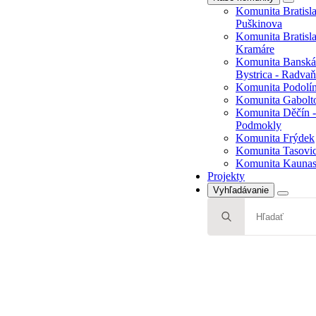
Komunita Bratisla
Bystrica - Radvaň
Puškinova
Komunita Podolí
Komunita Bratisla
Komunita Gabolt
Kramáre
Komunita Děčín -
Komunita Banská
Podmokly
Bystrica - Radvaň
Komunita Frýdek
Komunita Podolí
Komunita Tasovi
Komunita Gabolt
Komunita Kaunas,
Komunita Děčín -
Projekty
Podmokly
Komunita Frýdek
Komunita Tasovi
Komunita Kaunas,
Projekty
Vyhľadávanie
Search
for: