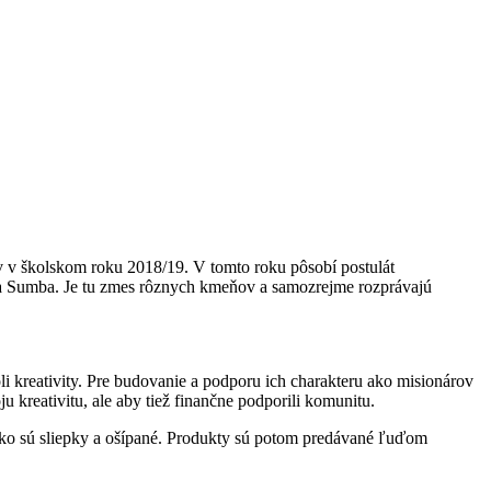
stov v školskom roku 2018/19. V tomto roku pôsobí postulát
n a Sumba. Je tu zmes rôznych kmeňov a samozrejme rozprávajú
i kreativity. Pre budovanie a podporu ich charakteru ako misionárov
u kreativitu, ale aby tiež finančne podporili komunitu.
, ako sú sliepky a ošípané. Produkty sú potom predávané ľuďom