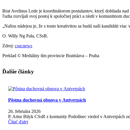
Brat Avelinus Lede je koordinátorom postulantov, ktorý dohliada nad p
ľudia rozvíjali svoj postoj k spoločnej práci a rástli v komunitnom du
„Našou nádejou je, že s touto kreativitou sa budú naši kandidáti viac
O. Willy Ng Pala, CSsR.
Zdroj:
cssr.news
Preklad © Mediálny tím provincie Bratislava – Praha
Ďalšie články
Pôstna duchovná obnova v Antverpách
26. februára 2026
P. Artur Bilyk CSsR z komunity Podolínec viedol v Antverpách o
Čítať ďalej