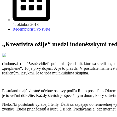
4. októbra 2018
Redemptoristi vo svete
„Kreativita ožije“ medzi indonézskymi re
(Indonézia) Je úžasné vidieť spolu mladých ľudí, ktorí sa stretli a zj
„preplnene“. To je prvý dojem. A je to pravda. V postuláte máme 29
rozličnými jazykmi. Je to teda multikultúrna skupina.
Postulanti majú vlastné učebné osnovy podľa Ratio postulátu
.
Okrem n
je to veľmi dôležité. Každý štvrtok je špeciálnym dňom, ktorý strávia 
Niekoľkí postulanti vyrábajú tehly. Ďalší sa zapájajú do remeselnej 
zvonku. Ľudia prichádzajú a kupujú si ich. Predávame aj cez internet.