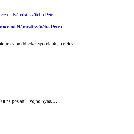
anoce na Námestí svätého Petra
talo miestom hlbokej spomienky a radosti…
eľali na poslaní Tvojho Syna,…