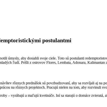
demptoristickými postulantmi
ednotili úmysly, aby dosiahli svoje ciele. Toto sú postulanti redemptori
 mladých ľudí. Prišli z ostrovov Flores, Lembata, Adonara, Kalimanta
ávštev rôznych prednášok sú povzbudzovaní, aby sa rozvíjali aj na pol
prácou na rôznych projektoch. Pracujú nielen na tom, aby rozvinuli svoj
výroby – vyrábajú a maľujú kvetináče. Iní sa starajú o domáce zvieratá