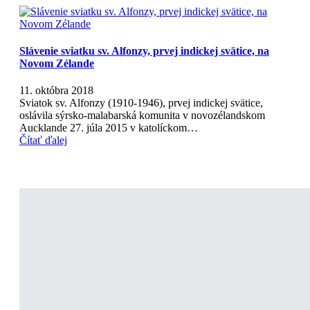
Slávenie sviatku sv. Alfonzy, prvej indickej svätice, na
Novom Zélande
11. októbra 2018
Sviatok sv. Alfonzy (1910-1946), prvej indickej svätice,
oslávila sýrsko-malabarská komunita v novozélandskom
Aucklande 27. júla 2015 v katolíckom…
Čítať ďalej