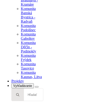
Bratislava -
Kramáre
Komunita
Banská
Bystrica -
Radvaň
Komunita
Podolínec
Komunita
Gaboltov
Komunita
Děčín -
Podmokly
Komunita
Frýdek
Komunita
Tasovice
Komunita
Kaunas, Litva
Projekty
Vyhľadávanie
Search
for: