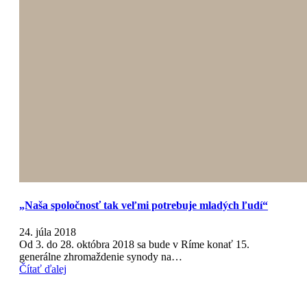
„Naša spoločnosť tak veľmi potrebuje mladých ľudí“
24. júla 2018
Od 3. do 28. októbra 2018 sa bude v Ríme konať 15.
generálne zhromaždenie synody na…
Čítať ďalej