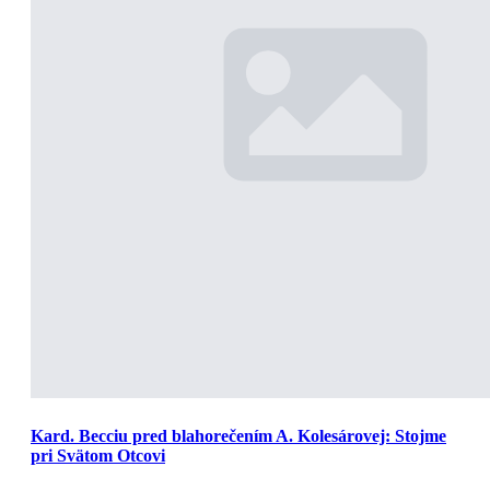
Kard. Becciu pred blahorečením A. Kolesárovej: Stojme
pri Svätom Otcovi