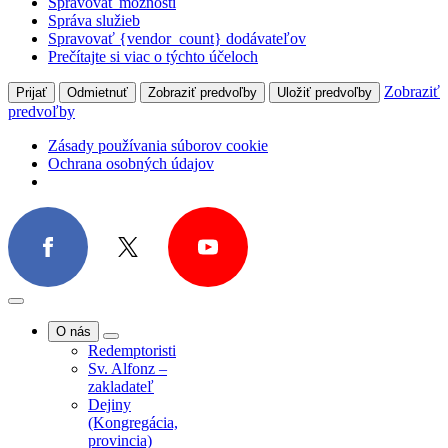
Spravovať možnosti
Správa služieb
Spravovať {vendor_count} dodávateľov
Prečítajte si viac o týchto účeloch
Zobraziť
Prijať
Odmietnuť
Zobraziť predvoľby
Uložiť predvoľby
predvoľby
Zásady používania súborov cookie
Ochrana osobných údajov
O nás
Redemptoristi
Sv. Alfonz –
zakladateľ
Dejiny
(Kongregácia,
provincia)