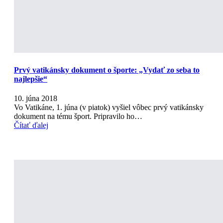
Prvý vatikánsky dokument o športe: „Vydať zo seba to
najlepšie“
10. júna 2018
Vo Vatikáne, 1. júna (v piatok) vyšiel vôbec prvý vatikánsky
dokument na tému šport. Pripravilo ho…
Čítať ďalej