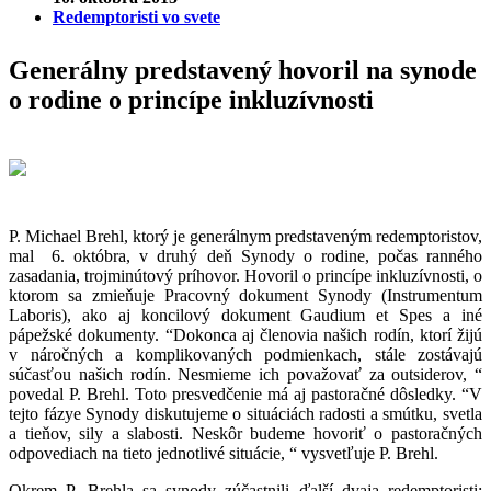
Redemptoristi vo svete
Generálny predstavený hovoril na synode
o rodine o princípe inkluzívnosti
P. Michael Brehl, ktorý je generálnym predstaveným redemptoristov,
mal 6. októbra, v druhý deň Synody o rodine, počas ranného
zasadania, trojminútový príhovor. Hovoril o princípe inkluzívnosti, o
ktorom sa zmieňuje Pracovný dokument Synody (Instrumentum
Laboris), ako aj koncilový dokument Gaudium et Spes a iné
pápežské dokumenty. “Dokonca aj členovia našich rodín, ktorí žijú
v náročných a komplikovaných podmienkach, stále zostávajú
súčasťou našich rodín. Nesmieme ich považovať za outsiderov, “
povedal P. Brehl. Toto presvedčenie má aj pastoračné dôsledky. “V
tejto fázye Synody diskutujeme o situáciách radosti a smútku, svetla
a tieňov, sily a slabosti. Neskôr budeme hovoriť o pastoračných
odpovediach na tieto jednotlivé situácie, “ vysvetľuje P. Brehl.
Okrem P. Brehla sa synody zúčastnili ďalší dvaja redemptoristi: