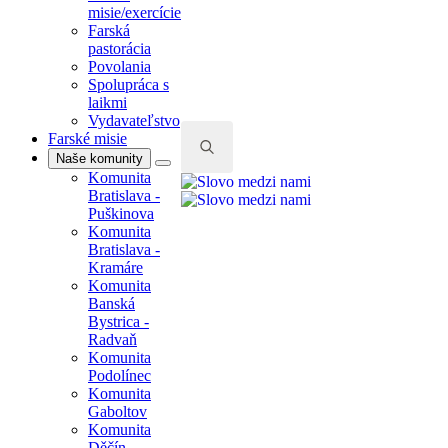
misie/exercície
Farská
pastorácia
Povolania
Spolupráca s
laikmi
Vydavateľstvo
Farské misie
Naše komunity
Komunita
Search
Bratislava -
for:
Puškinova
Komunita
Bratislava -
Kramáre
Komunita
Banská
Bystrica -
Radvaň
Komunita
Podolínec
Komunita
Gaboltov
Komunita
Děčín -