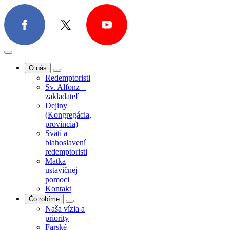
O nás
Redemptoristi
Sv. Alfonz –
zakladateľ
Dejiny
(Kongregácia,
provincia)
Svätí a
blahoslavení
redemptoristi
Matka
ustavičnej
pomoci
Kontakt
Čo robíme
Naša vízia a
priority
Farské