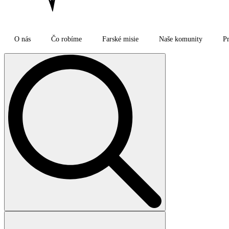
O nás
Čo robíme
Farské misie
Naše komunity
Pr
Search
for: