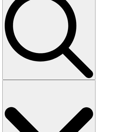
Search
for: