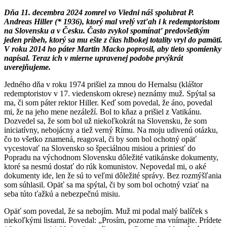
Dňa 11. decembra 2024 zomrel vo Viedni náš spolubrat P.
Andreas Hiller (* 1936), ktorý mal vrelý vzťah i k redemptoristom
na Slovensku a v Česku. Často zvykol spomínať predovšetkým
jeden príbeh, ktorý sa mu ešte z čias hlbokej totality vryl do pamäti.
V roku 2014 ho páter Martin Macko poprosil, aby tieto spomienky
napísal. Teraz ich v mierne upravenej podobe prvýkrát
uverejňujeme.
Jedného dňa v roku 1974 prišiel za mnou do Hernalsu (kláštor
redemptoristov v 17. viedenskom okrese) neznámy muž. Spýtal sa
ma, či som páter rektor Hiller. Keď som povedal, že áno, povedal
mi, že na jeho mene nezáleží. Bol to kňaz a prišiel z Vatikánu.
Dozvedel sa, že som bol už niekoľkokrát na Slovensku, že som
iniciatívny, nebojácny a tiež verný Rímu. Na moju udivenú otázku,
čo to všetko znamená, reagoval, či by som bol ochotný opäť
vycestovať na Slovensko so špeciálnou misiou a priniesť do
Popradu na východnom Slovensku dôležité vatikánske dokumenty,
ktoré sa nesmú dostať do rúk komunistov. Nepovedal mi, o aké
dokumenty ide, len že sú to veľmi dôležité správy. Bez rozmýšľania
som súhlasil. Opäť sa ma spýtal, či by som bol ochotný vziať na
seba túto ťažkú a nebezpečnú misiu.
Opäť som povedal, že sa nebojím. Muž mi podal malý balíček s
niekoľkými listami. Povedal: „Prosím, pozorne ma vnímajte. Prídete