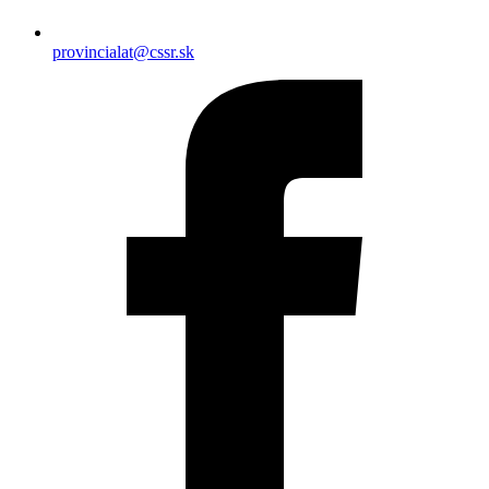
provincialat@cssr.sk