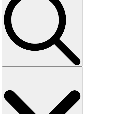
Search
for: