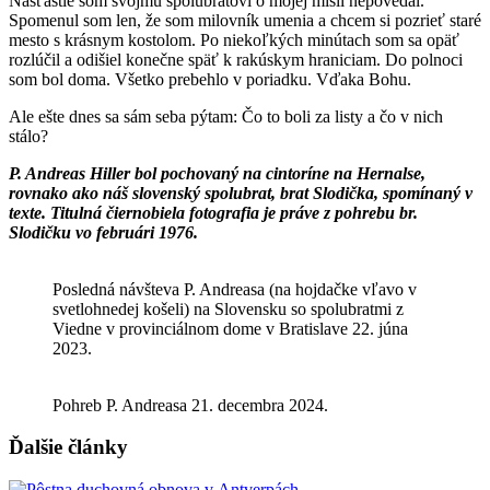
Našťastie som svojmu spolubratovi o mojej misii nepovedal.
Spomenul som len, že som milovník umenia a chcem si pozrieť staré
mesto s krásnym kostolom. Po niekoľkých minútach som sa opäť
rozlúčil a odišiel konečne späť k rakúskym hraniciam. Do polnoci
som bol doma. Všetko prebehlo v poriadku. Vďaka Bohu.
Ale ešte dnes sa sám seba pýtam: Čo to boli za listy a čo v nich
stálo?
P. Andreas Hiller bol pochovaný na cintoríne na Hernalse,
rovnako ako náš slovenský spolubrat, brat Slodička, spomínaný v
texte. Titulná čiernobiela fotografia je práve z pohrebu br.
Slodičku vo februári 1976.
Posledná návšteva P. Andreasa (na hojdačke vľavo v
svetlohnedej košeli) na Slovensku so spolubratmi z
Viedne v provinciálnom dome v Bratislave 22. júna
2023.
Pohreb P. Andreasa 21. decembra 2024.
Ďalšie články