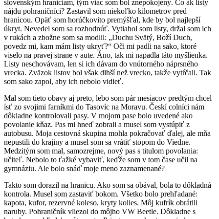
slovenským hraniciam, tým viac som bol znepokojený. Čo ak listy
nájdu pohraničníci? Zastavil som niekoľko kilometrov pred
hranicou. Opäť som horúčkovito premýšľal, kde by bol najlepší
úkryt. Nevedel som sa rozhodnúť. Vytiahol som listy, držal som ich
v rukách a zbožne som sa modlil: „Duchu Svätý, Boží Duch,
povedz mi, kam mám listy ukryť?“ Oči mi padli na sako, ktoré
viselo na pravej strane v aute. Áno, tak mi napadla táto myšlienka.
Listy neschovávam, len si ich dávam do vnútorného náprsného
vrecka. Zväzok listov bol však dlhší než vrecko, takže vytŕčali. Tak
som sako zapol, aby ich nebolo vidieť.
Mal som tieto obavy aj preto, lebo som pár mesiacov predtým chcel
ísť zo svojimi farníkmi do Tasovíc na Moravu. Českí colníci nám
dôkladne kontrolovali pasy. V mojom pase bolo uvedené ako
povolanie kňaz. Pas mi hneď zobrali a musel som vystúpiť z
autobusu. Moja cestovná skupina mohla pokračovať ďalej, ale mňa
nepustili do krajiny a musel som sa vrátiť stopom do Viedne.
Medzitým som mal, samozrejme, nový pas s titulom povolania:
učiteľ. Nebolo to ťažké vybaviť, keďže som v tom čase učil na
gymnáziu. Ale bolo snáď moje meno zaznamenané?
Takto som dorazil na hranicu. Ako som sa obával, bola to dôkladná
kontrola. Musel som zastaviť bokom. Všetko bolo prehľadané:
kapota, kufor, rezervné koleso, kryty kolies. Môj kufrík obrátili
naruby. Pohraničník vliezol do môjho VW Beetle. Dôkladne s