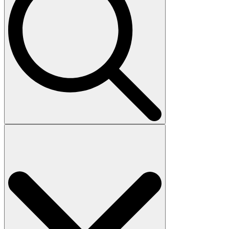
Search
for: