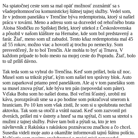
Na spiatočnej ceste som sa mal opäť možnosť zoznámiť sa s
všadeprítomnosťou komunistickej štátnej tajnej služby. Vedel som,
že v jednom paneláku v Trenčíne býva redemptorista, ktorý si našiel
prácu v továrni. Meno a adresu som sa dozvedel od rehoľného brata
Aloisa Slodičku zo Spišskej Belej, ktorý utiekol z Československa
a pôsobil v našom kláštore na Hernalse, kde som bol predstavený a
farár. Žiaľ, meno som už zabudol. Tento kňaz redemptorista mal 45
až 55 rokov, možno viac a hovoril aj trochu po nemecky. Som
presvedčený, že to bol Trenčín. Ale mohla to byť aj Trnava. V
každom prípade to bolo mesto na mojej ceste do Popradu. Žiaľ, bolo
to už príliš dávno.
Tak teda som sa vybral do Trenčína. Keď som prišiel, bola už noc.
Musel som sa trikrát pýtať, kým som našiel ten správny blok. Auto
som zaparkoval priamo pred panelákom. Ale aj v tom paneláku som
sa musel znova pýtať, kde býva ten pán (nepovedal som páter).
Vďaka Bohu som ho našiel doma. Bol veľmi šťastný, urobil mi
kávu, porozprávali sme sa a po hodine som pokračoval smerom k
hraniciam. Po 10 km som však zistil, že som si u spolubrata nechal
aktovku. Tak som sa otočil a vrátil nazad. Keď som zazvonil pri
dverách, prišiel mi v ústrety a hneď sa ma spýtal, či som sa stretol s
mužmi z tajnej služby. Práve tam boli a pýtali sa, kto je ten
návštevník z Rakúska s rakúskou poznávacou značkou a čo chcel.
Susedia videli moje auto a okamžite informovali tajnú štátnu políciu.