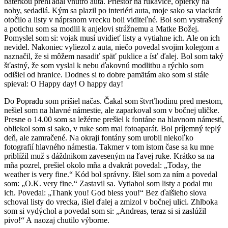
baterkou prehľadal vnútro auta. Priestor na rukavice, opierky na
nohy, sedadlá. Kým sa plazil po interiéri auta, moje sako sa viackrát
otočilo a listy v náprsnom vrecku boli viditeľné. Bol som vystrašený
a potichu som sa modlil k anjelovi strážnemu a Matke Božej.
Pomyslel som si: vojak musí uvidieť listy a vytiahne ich. Ale on ich
nevidel. Nakoniec vyliezol z auta, niečo povedal svojim kolegom a
naznačil, že si môžem nasadiť späť puklice a ísť ďalej. Bol som taký
šťastný, že som vyslal k nebu ďakovnú modlitbu a rýchlo som
odišiel od hranice. Dodnes si to dobre pamätám ako som si stále
spieval: O Happy day! O happy day!
Do Popradu som prišiel načas. Čakal som štvrťhodinu pred mestom,
nešiel som na hlavné námestie, ale zaparkoval som v bočnej uličke.
Presne o 14.00 som sa ležérne prešiel k fontáne na hlavnom námestí,
obliekol som si sako, v ruke som mal fotoaparát. Bol príjemný teplý
deň, ale zamračené. Na okraji fontány som urobil niekoľko
fotografií hlavného námestia. Takmer v tom istom čase sa ku mne
priblížil muž s dáždnikom zaveseným na ľavej ruke. Krátko sa na
mňa pozrel, prešiel okolo mňa a dvakrát povedal: „Today, the
weather is very fine.“ Kód bol správny. Išiel som za ním a povedal
som: „O.K. very fine.“ Zastavil sa. Vytiahol som listy a podal mu
ich. Povedal: „Thank you! God bless you!“ Bez ďalšieho slova
schoval listy do vrecka, išiel ďalej a zmizol v bočnej ulici. Zhlboka
som si vydýchol a povedal som si: „Andreas, teraz si si zaslúžil
pivo!“ A naozaj chutilo výborne.