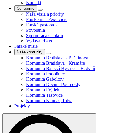
Kontakt
Čo robíme
Naša vízia a priority
Farské misie/exercície
Farská pastorácia
Povolania
Spolupráca s laikmi
Vydavateľstvo
Farské misie
Naše komunity
Komunita Bratislava - Puškinova
Komunita Bratislava - Kramáre
Komunita Banská Bystrica - Radvaň
Komunita Podolínec
Komunita Gaboltov
Komunita Děčín - Podmokly
Komunita Frýdek
Komunita Tasovice
Komunita Kaunas, Litva
Projekty