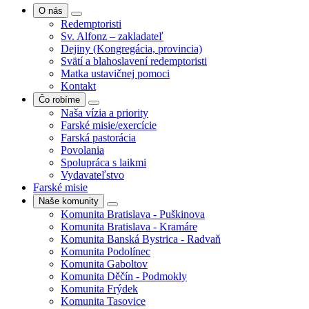
O nás
Redemptoristi
Sv. Alfonz – zakladateľ
Dejiny (Kongregácia, provincia)
Svätí a blahoslavení redemptoristi
Matka ustavičnej pomoci
Kontakt
Čo robíme
Naša vízia a priority
Farské misie/exercície
Farská pastorácia
Povolania
Spolupráca s laikmi
Vydavateľstvo
Farské misie
Naše komunity
Komunita Bratislava - Puškinova
Komunita Bratislava - Kramáre
Komunita Banská Bystrica - Radvaň
Komunita Podolínec
Komunita Gaboltov
Komunita Děčín - Podmokly
Komunita Frýdek
Komunita Tasovice