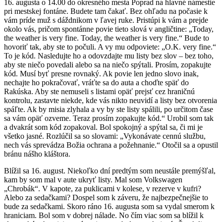
16. augusta o 14.00 do okresného mesta Poprad na hlavné námestie
pri mestskej fontáne. Budete tam čakať. Bez ohľadu na počasie k
vám príde muž s dáždnikom v ľavej ruke. Pristúpi k vám a prejde
okolo vás, pričom spontánne povie tieto slová v angličtine: „Today,
the weather is very fine. Today, the weather is very fine.“ Bude to
hovoriť tak, aby ste to počuli. A vy mu odpoviete: „O.K. very fine.“
To je kód. Nasledujte ho a odovzdajte mu listy bez slov – bez toho,
aby ste niečo povedali alebo sa na niečo spýtali. Prosím, zopakujte
kód. Musí byť presne rovnaký. Ak povie len jedno slovo inak,
nechajte ho pokračovať, vráťte sa do auta a choďte späť do
Rakúska. Aby ste nemuseli s listami opäť prejsť cez hraničnú
kontrolu, zastavte niekde, kde vás nikto neuvidí a listy bez otvorenia
spáľte. Ak by misia zlyhala a vy by ste listy spálili, po určitom čase
sa vám opäť ozveme. Teraz prosím zopakujte kód.“ Urobil som tak
a dvakrát som kód zopakoval. Bol spokojný a spýtal sa, či mi je
všetko jasné. Rozlúčil sa so slovami: „Vykonávate cennú službu,
nech vás sprevádza Božia ochrana a požehnanie.“ Otočil sa a opustil
bránu nášho kláštora.
Blížil sa 16. august. Niekoľko dní predtým som neustále premýšľal,
kam by som mal v aute ukryť listy. Mal som Volkswagen
„Chrobák“. V kapote, za puklicami v kolese, v rezerve v kufri?
Alebo za sedačkami? Dospel som k záveru, že najbezpečnejšie to
bude za sedačkami. Skoro ráno 16. augusta som sa vydal smerom k
hraniciam. Bol som v dobrej nálade. No čím viac som sa blížil k