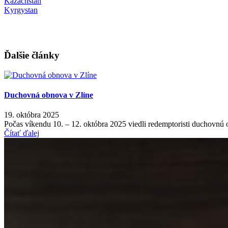
Kazachstan
Kyrgystan
Ďalšie články
Duchovná obnova v Zlíne
19. októbra 2025
Počas víkendu 10. – 12. októbra 2025 viedli redemptoristi duchovnú 
Čítať ďalej