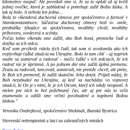
kilometrov naspať. Ale povedali sme si, že sa to oplatí už aj kvôli
jednej ovečke, ktorá je zablúdená a potrebuje zažiť Božiu lásku. A
tak aj bolo. A nebola len jedna…
Bola to víkendová duchovná obnova pre spoločenstvo a farnosť v
Starokonstantinove. Súčasťou duchovnej obnovy boli sv. omše,
prednášky týkajúce sa spoločenstva, modlitby chvál, modlitby
príhovoru, svedectvá a scénky.
Počas tohto víkendu sme zažili, ako Boh koná, premieňa ľudí a
dotýka sa ich srdca.
Keď som prvýkrát videla tých ľudí, tak som si uvedomila ako ich
ovplyvňuje ťažká situácia na Ukrajine. Bolo to tam cítiť – aj napriek
snahe sa usmievať a radovať – niečo ťažké v ich srdciach, že ich
radosť nie je úprimná. A po jednom dni sme zažili úplnú premenu.
Zrazu sa radovali, tancovali, usmievali, nie pretože chceli, ale preto,
že Boh ich premenil, že zažili skutočne Jeho dotyk. Prijali nádej, že
Boh nezabudol na Ukrajinu, aj keď sa nachádza vo vojnovej
situácii, že On je s nimi, že je ich Otcom, ktorý ich nikdy neopustí. A
nielen pre nich to bol požehnaný čas, ale aj pre nás to veľa
znamenalo a odišli sme veľmi povzbudení a naplnení Božou
láskou.“
Veronika Ondrejková, spoločenstvo Shekinah, Banská Bystrica
Slovenskí redemptoristi a laici na zahraničných misiách