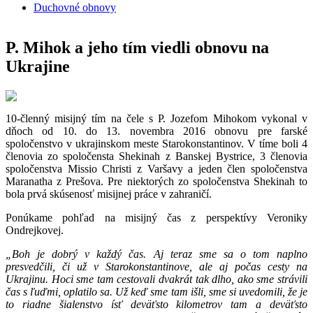
Duchovné obnovy
P. Mihok a jeho tím viedli obnovu na
Ukrajine
10-členný misijný tím na čele s P. Jozefom Mihokom vykonal v
dňoch od 10. do 13. novembra 2016 obnovu pre farské
spoločenstvo v ukrajinskom meste Starokonstantinov. V tíme boli 4
členovia zo spoločensta Shekinah z Banskej Bystrice, 3 členovia
spoločenstva Missio Christi z Varšavy a jeden člen spoločenstva
Maranatha z Prešova. Pre niektorých zo spoločenstva Shekinah to
bola prvá skúsenosť misijnej práce v zahraničí.
Ponúkame pohľad na misijný čas z perspektívy Veroniky
Ondrejkovej.
„Boh je dobrý v každý čas. Aj teraz sme sa o tom naplno
presvedčili, či už v Starokonstantinove, ale aj počas cesty na
Ukrajinu. Hoci sme tam cestovali dvakrát tak dlho, ako sme strávili
čas s ľuďmi, oplatilo sa. Už keď sme tam išli, sme si uvedomili, že je
to riadne šialenstvo ísť deväťsto kilometrov tam a deväťsto