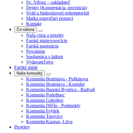
Sv. Alfonz – zakladateľ
Dejiny (Kongregácia, provincia)
Svätí a blahoslavení redemptoristi
Matka ustavičnej pomoci
Kontakt
Čo robíme
Naša vízia a priority
Farské misie/exercície
Farská pastorácia
Povolania
Spolupráca s laikmi
Vydavateľstvo
Farské misie
Naše komunity
Komunita Bratislava - Puškinova
Komunita Bratislava - Kramáre
Komunita Banská Bystrica - Radvaň
Komunita Podolínec
Komunita Gaboltov
Komunita Děčín - Podmokly
Komunita Frýdek
Komunita Tasovice
Komunita Kaunas, Litva
Projekty