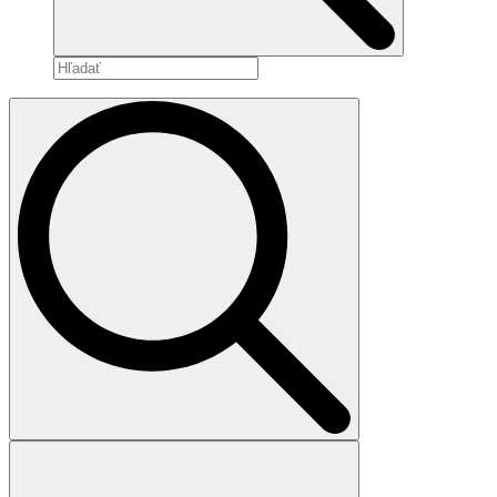
Search
for: