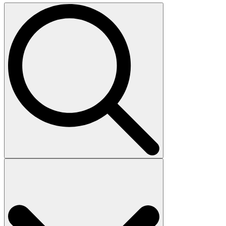
Search
for: