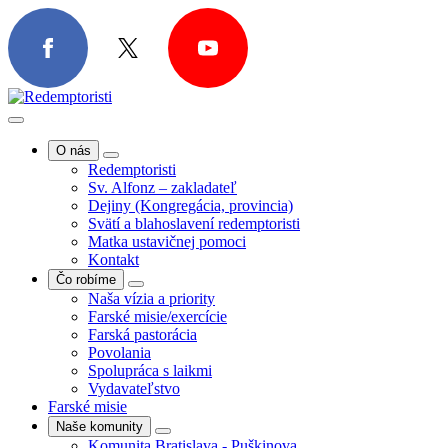
O nás
Redemptoristi
Sv. Alfonz – zakladateľ
Dejiny (Kongregácia, provincia)
Svätí a blahoslavení redemptoristi
Matka ustavičnej pomoci
Kontakt
Čo robíme
Naša vízia a priority
Farské misie/exercície
Farská pastorácia
Povolania
Spolupráca s laikmi
Vydavateľstvo
Farské misie
Naše komunity
Komunita Bratislava - Puškinova