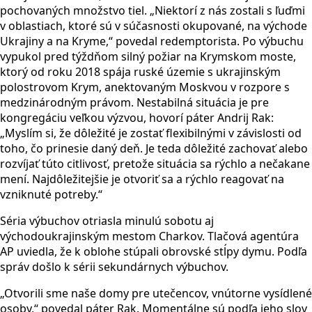
pochovaných množstvo tiel. „Niektorí z nás zostali s ľuďmi
v oblastiach, ktoré sú v súčasnosti okupované, na východe
Ukrajiny a na Kryme,“ povedal redemptorista. Po výbuchu
vypukol pred týždňom silný požiar na Krymskom moste,
ktorý od roku 2018 spája ruské územie s ukrajinským
polostrovom Krym, anektovaným Moskvou v rozpore s
medzinárodným právom. Nestabilná situácia je pre
kongregáciu veľkou výzvou, hovorí páter Andrij Rak:
„Myslím si, že dôležité je zostať flexibilnými v závislosti od
toho, čo prinesie daný deň. Je teda dôležité zachovať alebo
rozvíjať túto citlivosť, pretože situácia sa rýchlo a nečakane
mení. Najdôležitejšie je otvoriť sa a rýchlo reagovať na
vzniknuté potreby.“
Séria výbuchov otriasla minulú sobotu aj
východoukrajinským mestom Charkov. Tlačová agentúra
AP uviedla, že k oblohe stúpali obrovské stĺpy dymu. Podľa
správ došlo k sérii sekundárnych výbuchov.
„Otvorili sme naše domy pre utečencov, vnútorne vysídlené
osoby,“ povedal páter Rak. Momentálne sú podľa jeho slov