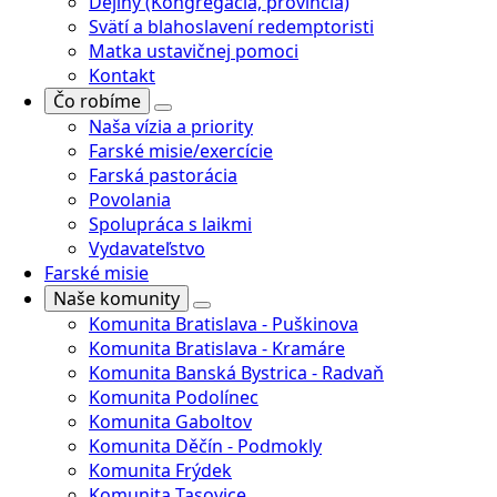
Dejiny (Kongregácia, provincia)
Svätí a blahoslavení redemptoristi
Matka ustavičnej pomoci
Kontakt
Čo robíme
Naša vízia a priority
Farské misie/exercície
Farská pastorácia
Povolania
Spolupráca s laikmi
Vydavateľstvo
Farské misie
Naše komunity
Komunita Bratislava - Puškinova
Komunita Bratislava - Kramáre
Komunita Banská Bystrica - Radvaň
Komunita Podolínec
Komunita Gaboltov
Komunita Děčín - Podmokly
Komunita Frýdek
Komunita Tasovice