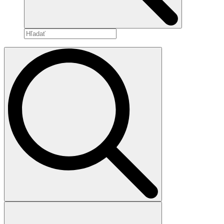
Search
for: