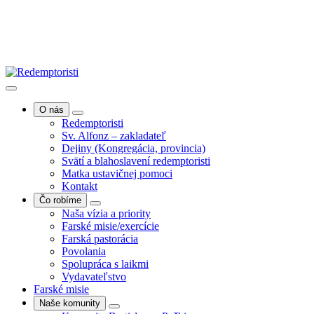
O nás
Redemptoristi
Sv. Alfonz – zakladateľ
Dejiny (Kongregácia, provincia)
Svätí a blahoslavení redemptoristi
Matka ustavičnej pomoci
Kontakt
Čo robíme
Naša vízia a priority
Farské misie/exercície
Farská pastorácia
Povolania
Spolupráca s laikmi
Vydavateľstvo
Farské misie
Naše komunity