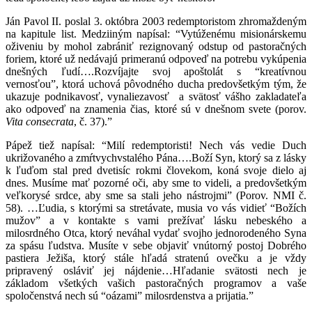
Ján Pavol II. poslal 3. októbra 2003 redemptoristom zhromaždeným
na kapitule list. Medziiným napísal: “Vytúženému misionárskemu
oživeniu by mohol zabrániť rezignovaný odstup od pastoračných
foriem, ktoré už nedávajú primeranú odpoveď na potrebu vykúpenia
dnešných ľudí….Rozvíjajte svoj apoštolát s “kreatívnou
vernosťou”, ktorá uchová pôvodného ducha predovšetkým tým, že
ukazuje podnikavosť, vynaliezavosť a svätosť vášho zakladateľa
ako odpoveď na znamenia čias, ktoré sú v dnešnom svete (porov.
Vita consecrata
, č. 37).”
Pápež tiež napísal: “Milí redemptoristi! Nech vás vedie Duch
ukrižovaného a zmŕtvychvstalého Pána….Boží Syn, ktorý sa z lásky
k ľuďom stal pred dvetisíc rokmi človekom, koná svoje dielo aj
dnes. Musíme mať pozorné oči, aby sme to videli, a predovšetkým
veľkorysé srdce, aby sme sa stali jeho nástrojmi” (Porov. NMI č.
58). …Ľudia, s ktorými sa stretávate, musia vo vás vidieť “Božích
mužov” a v kontakte s vami prežívať lásku nebeského a
milosrdného Otca, ktorý neváhal vydať svojho jednorodeného Syna
za spásu ľudstva. Musíte v sebe objaviť vnútorný postoj Dobrého
pastiera Ježiša, ktorý stále hľadá stratenú ovečku a je vždy
pripravený osláviť jej nájdenie…Hľadanie svätosti nech je
základom všetkých vašich pastoračných programov a vaše
spoločenstvá nech sú “oázami” milosrdenstva a prijatia.”