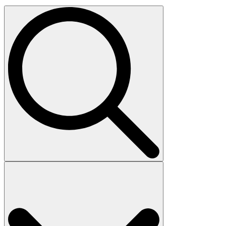
Search
for: