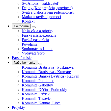
Sv. Alfonz – zakladateľ
Dejiny (Kongregácia, provincia)
Svätí a blahoslavení redemptoristi
Matka ustavičnej pomoci
Kontakt
Čo robíme
Naša vízia a priority
Farské misie/exercície
Farská pastorácia
Povolania
Spolupráca s laikmi
Vydavateľstvo
Farské misie
Naše komunity
Komunita Bratislava - Puškinova
Komunita Bratislava - Kramáre
Komunita Banská Bystrica - Radvaň
Komunita Podolínec
Komunita Gaboltov
Komunita Děčín - Podmokly
Komunita Frýdek
Komunita Tasovice
Komunita Kaunas, Litva
Projekty