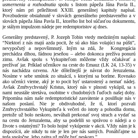
usmernenia a rozhodnutia
spolu s listom pápeža Jána Pavla II.,
ktorý nám pri príležitosti XXIII. generálnej kapituly napísal.
Povzbudenie obsiahnuté v slovách generálneho predstaveného a v
slovách pápeža Jána Pavla II., ktorého list bol súčasťou dokumentu,
je stálym impulzom nádeje pre redemptoristov aj dnes.
Generálny predstavený, P. Jozeph Tobin vtedy medziiným napísal:
“Niektorí z nás majú azda pocit, že sú ako hlas volajúci na púšti”,
nevypočutý a nepovšimnutý. Iným sa zdá, že Kongregácia
prechádza dlhou, fádnou jeseňou – alebo dokonca prežíva ponurú
zimu. Avšak spolu s Vykupiteľom môžeme vždy očakávať a
prežívať jar. Príklad učeníkov na ceste do Emauz (LK 24, 13-35) v
nás nachádza ozvenu. Ale dôležitejší je návrat do Jeruzalema.
Nosíme v sebe smútok zo situácií, s ktorými sa boríme. Rovnako
ako učeníci vieme, aký je to pocit byť ustarostený a nemať nádej.
Avšak Zmŕtvychvstalý Kristus, ktorý nás v plnosti vykúpil, sa s
nami neustále stretáva, osobitne v chudobných ľuďoch našej doby.
Pripomína nám naše redemptoristické zasvätenie a posilňuje nás v
našom poslaní. Nie je obdivuhodné, že tí, ktorí pozvali
Zmŕtvychvstalého Vykupiteľa k večeri do istoty a pohodlia domu,
pretože už bolo neskoro, neváhali prekonať svoj strach a vydať sa
na cestu do Jeruzalema, aby sa podelili so správou o nádeji a o
živote s ostatnými? To bolo hojné vykúpenie v akcii. Vždy nám je k
dispozícii, ale nikdy tu nie je len pre nás samých. Ponáhľajme sa
teda spoločne, lebo zajtra už môže byť neskoro.”