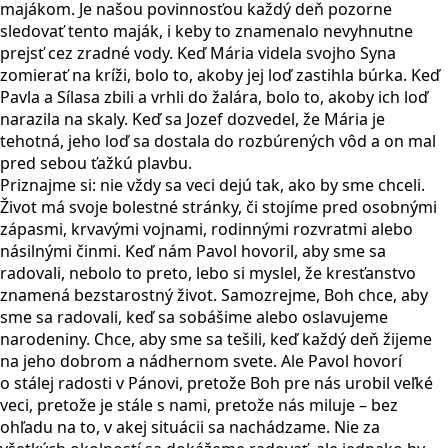
majákom. Je našou povinnosťou každý deň pozorne
sledovať tento maják, i keby to znamenalo nevyhnutne
prejsť cez zradné vody. Keď Mária videla svojho Syna
zomierať na kríži, bolo to, akoby jej loď zastihla búrka. Keď
Pavla a Sílasa zbili a vrhli do žalára, bolo to, akoby ich loď
narazila na skaly. Keď sa Jozef dozvedel, že Mária je
tehotná, jeho loď sa dostala do rozbúrených vôd a on mal
pred sebou ťažkú plavbu.
Priznajme si: nie vždy sa veci dejú tak, ako by sme chceli.
Život má svoje bolestné stránky, či stojíme pred osobnými
zápasmi, krvavými vojnami, rodinnými rozvratmi alebo
násilnými činmi. Keď nám Pavol hovoril, aby sme sa
radovali, nebolo to preto, lebo si myslel, že kresťanstvo
znamená bezstarostný život. Samozrejme, Boh chce, aby
sme sa radovali, keď sa sobášime alebo oslavujeme
narodeniny. Chce, aby sme sa tešili, keď každý deň žijeme
na jeho dobrom a nádhernom svete. Ale Pavol hovorí
o stálej radosti v Pánovi, pretože Boh pre nás urobil veľké
veci, pretože je stále s nami, pretože nás miluje – bez
ohľadu na to, v akej situácii sa nachádzame. Nie za