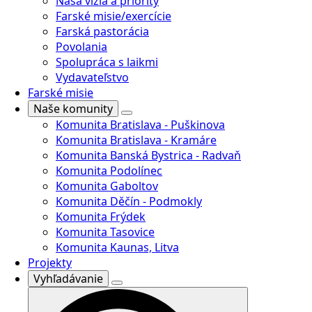
Naša vízia a priority
Farské misie/exercície
Farská pastorácia
Povolania
Spolupráca s laikmi
Vydavateľstvo
Farské misie
Naše komunity
Komunita Bratislava - Puškinova
Komunita Bratislava - Kramáre
Komunita Banská Bystrica - Radvaň
Komunita Podolínec
Komunita Gaboltov
Komunita Děčín - Podmokly
Komunita Frýdek
Komunita Tasovice
Komunita Kaunas, Litva
Projekty
Vyhľadávanie
Search
for: