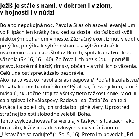
Ježiš je stále s nami, v dobrom i v zlom,
v hojnosti i v núdzi
Bola to nepokojná noc. Pavol a Sílas ohlasovali evanjelium
vo Filipách len krátky čas, keď sa dostali do ťažkostí kvôli
niektorým pohanom v meste. Zázračný exorcizmus viedol k
potýčke, potýčka k výtržnostiam – a výtržnosti až k
uväzneniu oboch apoštolov. Bili ich, spútali a zatvorili do
väzenia (Sk 16, 16 – 40). Zbičovali ich bez súdu – porušili
právo, ktoré má každý rímsky občan – a vrhli ich o väzenia.
Celú udalosť sprevádzalo bezprávie.
Ako na to všetko Pavol a Sílas reagovali? Podľahli zúfalstvu?
Prisahali pomstu útočníkom? Pýtali sa, či evanjelium, ktoré
hlásajú, skutočne stojí za všetky tieto ťažkosti? Nie. Modlili
sa a spievali chválospevy. Radovali sa. Zatiaľ čo ich telá
krvácali a boleli ich, ich srdcia boli plné viery. Uprostred
strašnej bolesti slobodne velebili Boha.
Tento zvyk zachovávať si vieru aj v ťažkých situáciách, ako
bola táto, leží v pozadí Pavlových slov Solúnčanom:
„Ustavične sa radujte“ (1 Sol 5, 16). Preto im povedal: „Pri