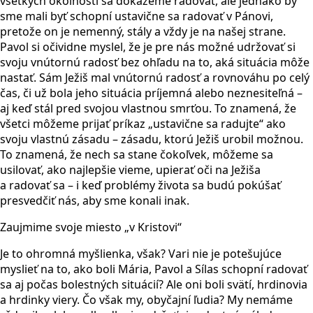
všetkých okolností sa dokážeme radovať, ale jednako by
sme mali byť schopní ustavične sa radovať v Pánovi,
pretože on je nemenný, stály a vždy je na našej strane.
Pavol si očividne myslel, že je pre nás možné udržovať si
svoju vnútornú radosť bez ohľadu na to, aká situácia môže
nastať. Sám Ježiš mal vnútornú radosť a rovnováhu po celý
čas, či už bola jeho situácia príjemná alebo neznesiteľná –
aj keď stál pred svojou vlastnou smrťou. To znamená, že
všetci môžeme prijať príkaz „ustavične sa radujte“ ako
svoju vlastnú zásadu – zásadu, ktorú Ježiš urobil možnou.
To znamená, že nech sa stane čokoľvek, môžeme sa
usilovať, ako najlepšie vieme, upierať oči na Ježiša
a radovať sa – i keď problémy života sa budú pokúšať
presvedčiť nás, aby sme konali inak.
Zaujmime svoje miesto „v Kristovi“
Je to ohromná myšlienka, však? Vari nie je potešujúce
myslieť na to, ako boli Mária, Pavol a Sílas schopní radovať
sa aj počas bolestných situácií? Ale oni boli svätí, hrdinovia
a hrdinky viery. Čo však my, obyčajní ľudia? My nemáme