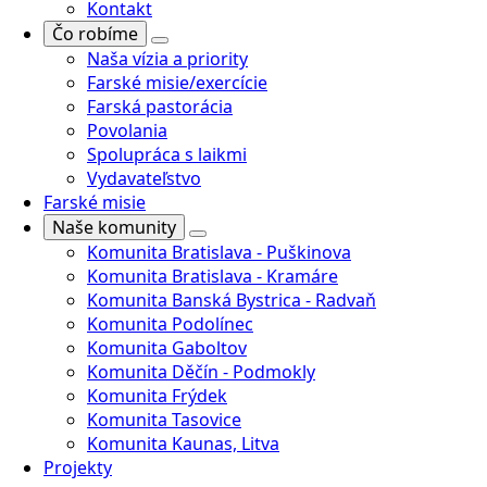
Kontakt
Čo robíme
Naša vízia a priority
Farské misie/exercície
Farská pastorácia
Povolania
Spolupráca s laikmi
Vydavateľstvo
Farské misie
Naše komunity
Komunita Bratislava - Puškinova
Komunita Bratislava - Kramáre
Komunita Banská Bystrica - Radvaň
Komunita Podolínec
Komunita Gaboltov
Komunita Děčín - Podmokly
Komunita Frýdek
Komunita Tasovice
Komunita Kaunas, Litva
Projekty