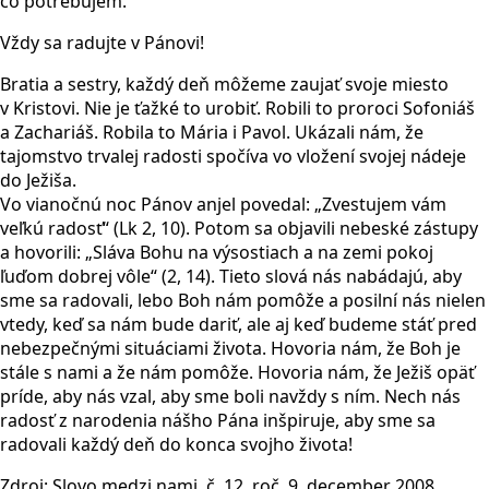
čo potrebujem.“
Vždy sa radujte v Pánovi!
Bratia a sestry, každý deň môžeme zaujať svoje miesto
v Kristovi. Nie je ťažké to urobiť. Robili to proroci Sofoniáš
a Zachariáš. Robila to Mária i Pavol. Ukázali nám, že
tajomstvo trvalej radosti spočíva vo vložení svojej nádeje
do Ježiša.
Vo vianočnú noc Pánov anjel povedal: „Zvestujem vám
veľkú radosť“ (Lk 2, 10). Potom sa objavili nebeské zástupy
a hovorili: „Sláva Bohu na výsostiach a na zemi pokoj
ľuďom dobrej vôle“ (2, 14). Tieto slová nás nabádajú, aby
sme sa radovali, lebo Boh nám pomôže a posilní nás nielen
vtedy, keď sa nám bude dariť, ale aj keď budeme stáť pred
nebezpečnými situáciami života. Hovoria nám, že Boh je
stále s nami a že nám pomôže. Hovoria nám, že Ježiš opäť
príde, aby nás vzal, aby sme boli navždy s ním. Nech nás
radosť z narodenia nášho Pána inšpiruje, aby sme sa
radovali každý deň do konca svojho života!
Zdroj: Slovo medzi nami, č. 12. roč. 9, december 2008.