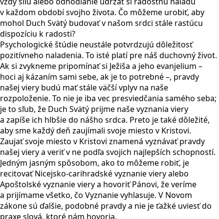
vždy silu alebo odhodlanie udržať si radostnú náladu
v každom období svojho života. Čo môžeme urobiť, aby
mohol Duch Svätý budovať v našom srdci stále rastúcu
dispozíciu k radosti?
Psychologické štúdie neustále potvrdzujú dôležitosť
pozitívneho naladenia. To isté platí pre náš duchovný život.
Ak si zvykneme pripomínať si Ježiša a jeho evanjelium –
hoci aj kázaním sami sebe, ak je to potrebné –, pravdy
našej viery budú mať stále väčší vplyv na naše
rozpoloženie. To nie je iba vec presviedčania samého seba;
je to sľub, že Duch Svätý prijme naše vyznania viery
a zapíše ich hlbšie do nášho srdca. Preto je také dôležité,
aby sme každý deň zaujímali svoje miesto v Kristovi.
Zaujať svoje miesto v Kristovi znamená vyznávať pravdy
našej viery a veriť v ne podľa svojich najlepších schopností.
Jedným jasným spôsobom, ako to môžeme robiť, je
recitovať Nicejsko-carihradské vyznanie viery alebo
Apoštolské vyznanie viery a hovoriť Pánovi, že veríme
a prijímame všetko, čo Vyznanie vyhlasuje. V Novom
zákone sú ďalšie, podobné pravdy a nie je ťažké uviesť do
praxe slová, ktoré nám hovoria.