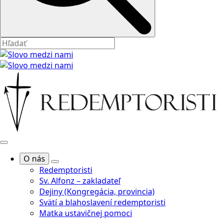
O nás
Redemptoristi
Sv. Alfonz – zakladateľ
Dejiny (Kongregácia, provincia)
Svätí a blahoslavení redemptoristi
Matka ustavičnej pomoci