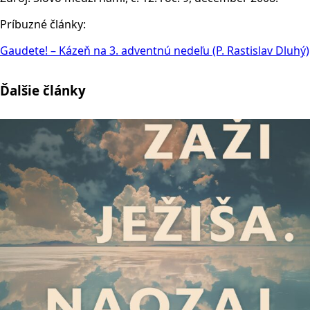
Príbuzné články:
Gaudete! – Kázeň na 3. adventnú nedeľu (P. Rastislav Dluhý)
Ďalšie články