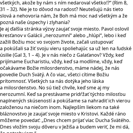
všetkých, akože by nám s ním nedaroval všetko!?“ (Rim 8,
31 – 32). Nie je to dôvod na radosť? Neutešujú nás tieto
slová a nehovoria nám, že Boh má moc nad všetkým a že
pozná naše úspechy i zlyhania?
Je aj ďalšia stránka výzvy zaujať svoje miesto. Pavol oslovil
kresťanov v Galácii „nerozumní“ alebo „hlúpi“, lebo i keď
zažili Božiu moc vo svojom živote, začali ustupovať
a pokúšali sa žiť svoju vieru spoliehajúc sa už len na ľudské
úsilie (Gal 3, 1 – 4). Je v nás niečo z Galaťanov? Vždy, keď
prijímame Eucharistiu, vždy, keď sa modlíme, vždy, keď
očakávame Božie milosrdenstvo, máme nádej, že nás
povedie Duch Svätý. A čo viac, všetci cítime Božiu
prítomnosť. Všetkých sa nás dotýka jeho láska
a milosrdenstvo. No sú tiež chvíle, keď sme aj my
nerozumní. Keď sa prestávame pridŕžať týchto milosťou
naplnených skúseností a pokúšame sa nahradiť ich vierou
založenou na niečom inom. Najlepším liekom na také
bláznovstvo je zaujať svoje miesto v Kristovi. Každé ráno
môžeme povedať: „Dnes chcem prijať viac Ducha Svätého.
Dnes vložím svoju dôveru v Ježiša a budem veriť, že mi dá,