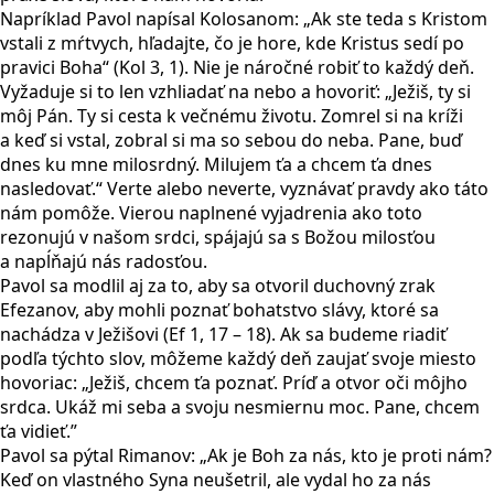
Napríklad Pavol napísal Kolosanom: „Ak ste teda s Kristom
vstali z mŕtvych, hľadajte, čo je hore, kde Kristus sedí po
pravici Boha“ (Kol 3, 1). Nie je náročné robiť to každý deň.
Vyžaduje si to len vzhliadať na nebo a hovoriť: „Ježiš, ty si
môj Pán. Ty si cesta k večnému životu. Zomrel si na kríži
a keď si vstal, zobral si ma so sebou do neba. Pane, buď
dnes ku mne milosrdný. Milujem ťa a chcem ťa dnes
nasledovať.“ Verte alebo neverte, vyznávať pravdy ako táto
nám pomôže. Vierou naplnené vyjadrenia ako toto
rezonujú v našom srdci, spájajú sa s Božou milosťou
a napĺňajú nás radosťou.
Pavol sa modlil aj za to, aby sa otvoril duchovný zrak
Efezanov, aby mohli poznať bohatstvo slávy, ktoré sa
nachádza v Ježišovi (Ef 1, 17 – 18). Ak sa budeme riadiť
podľa týchto slov, môžeme každý deň zaujať svoje miesto
hovoriac: „Ježiš, chcem ťa poznať. Príď a otvor oči môjho
srdca. Ukáž mi seba a svoju nesmiernu moc. Pane, chcem
ťa vidieť.”
Pavol sa pýtal Rimanov: „Ak je Boh za nás, kto je proti nám?
Keď on vlastného Syna neušetril, ale vydal ho za nás