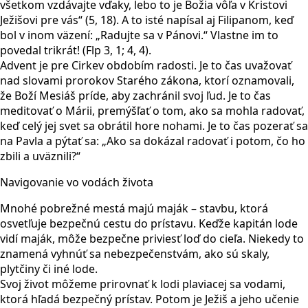
všetkom vzdávajte vďaky, lebo to je Božia vôľa v Kristovi
Ježišovi pre vás“ (5, 18). A to isté napísal aj Filipanom, keď
bol v inom väzení: „Radujte sa v Pánovi.“ Vlastne im to
povedal trikrát! (Flp 3, 1; 4, 4).
Advent je pre Cirkev obdobím radosti. Je to čas uvažovať
nad slovami prorokov Starého zákona, ktorí oznamovali,
že Boží Mesiáš príde, aby zachránil svoj ľud. Je to čas
meditovať o Márii, premýšľať o tom, ako sa mohla radovať,
keď celý jej svet sa obrátil hore nohami. Je to čas pozerať sa
na Pavla a pýtať sa: „Ako sa dokázal radovať i potom, čo ho
zbili a uväznili?“
Navigovanie vo vodách života
Mnohé pobrežné mestá majú maják – stavbu, ktorá
osvetľuje bezpečnú cestu do prístavu. Keďže kapitán lode
vidí maják, môže bezpečne priviesť loď do cieľa. Niekedy to
znamená vyhnúť sa nebezpečenstvám, ako sú skaly,
plytčiny či iné lode.
Svoj život môžeme prirovnať k lodi plaviacej sa vodami,
ktorá hľadá bezpečný prístav. Potom je Ježiš a jeho učenie