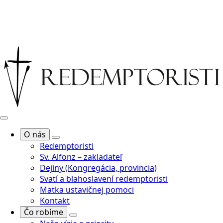
O nás
Redemptoristi
Sv. Alfonz – zakladateľ
Dejiny (Kongregácia, provincia)
Svätí a blahoslavení redemptoristi
Matka ustavičnej pomoci
Kontakt
Čo robíme