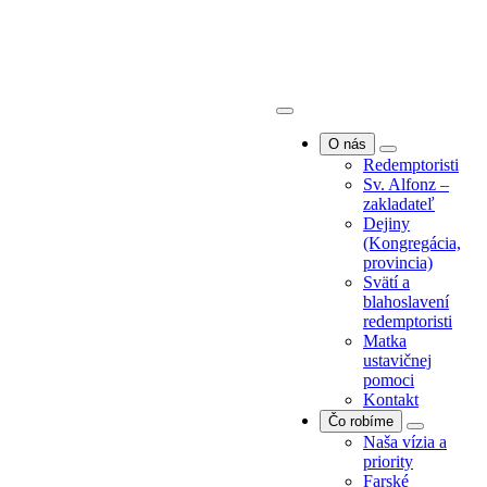
O nás
Redemptoristi
Sv. Alfonz –
zakladateľ
Dejiny
O nás
(Kongregácia,
Redemptoristi
provincia)
Sv. Alfonz –
Svätí a
zakladateľ
blahoslavení
Dejiny
redemptoristi
(Kongregácia,
Matka
provincia)
ustavičnej
Svätí a
pomoci
blahoslavení
Kontakt
redemptoristi
Čo robíme
Matka
Naša vízia a
ustavičnej
priority
pomoci
Farské
Kontakt
misie/exercície
Čo robíme
Farská
Naša vízia a
pastorácia
priority
Povolania
Farské
Spolupráca s