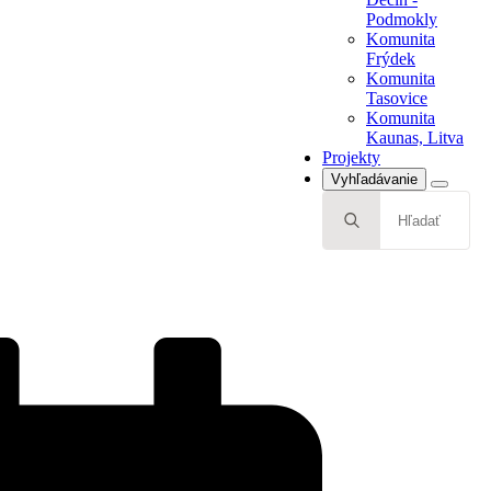
Tasovice
Podmokly
Komunita
Komunita
Kaunas, Litva
Frýdek
Projekty
Komunita
Tasovice
Komunita
Kaunas, Litva
Projekty
Vyhľadávanie
Search
for: