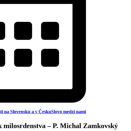
ti na Slovensku a v Česku
Slovo medzi nami
 milosrdenstva – P. Michal Zamkovský