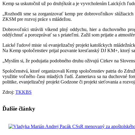
Kemp sa uskutočnil už po druhýkrát a je vyvrcholením Laických ľudov
„Rozhodli sme sa zorganizovať kemp pre dobrovoľníkov slúžiacich 
ZKSM pre rozvoj práce s mládežou.
Dobrovoľníci strávili víkend plný oddychu, hier a duchovného pr
oddýchnuť a porozprávať sa s priateľmi. Zažil som prijatie a atmosfé
Laické ľudové misie sú evanjelizačný projekt katolíckych mládežníck
Na Kemp spoločenstiev prijal pozvanie kresťanský DJ KM+, ktorý sa
„Myslím si, že podujatia podobného druhu oživujú Cirkev na Sloven
Spoločenstvá, ktoré organizovali Kemp spoločenstiev patria do Zdru
využitie voľného času mladých ľudí. Zameriava sa na duchovné for
politike, evanjelizačný projekt Godzone či projekt sieťovania a rozvoj
Zdroj:
TKKBS
Ďalšie články