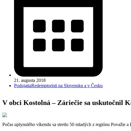
21. augusta 2018
Podujatia
Redemptoristi na Slovensku a v Česku
V obci Kostolná – Záriečie sa uskutočnil 
Počas uplynulého víkendu sa stretlo 50 mladých z regiónu Považie a 