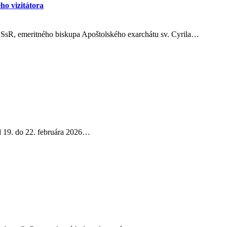
o vizitátora
SsR, emeritného biskupa Apoštolského exarchátu sv. Cyrila…
d 19. do 22. februára 2026…