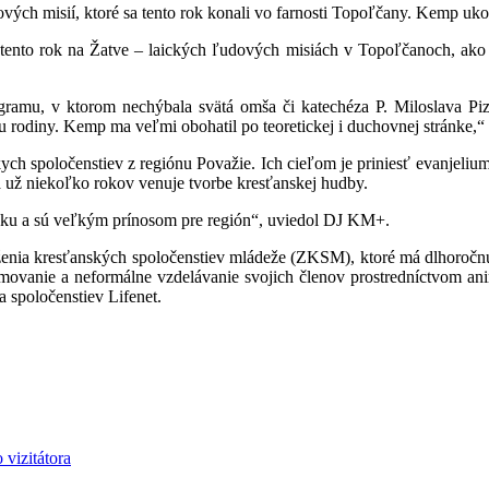
ých misií, ktoré sa tento rok konali vo farnosti Topoľčany. Kemp ukon
tento rok na Žatve – laických ľudových misiách v Topoľčanoch, ako 
ogramu, v ktorom nechýbala svätá omša či katechéza P. Miloslava P
ru rodiny. Kemp ma veľmi obohatil po teoretickej i duchovnej stránke,
ych spoločenstiev z regiónu Považie. Ich cieľom je priniesť evanjeliu
 už niekoľko rokov venuje tvorbe kresťanskej hudby.
sku a sú veľkým prínosom pre región“, uviedol DJ KM+.
ženia kresťanských spoločenstiev mládeže (ZKSM), ktoré má dlhoročnú
movanie a neformálne vzdelávanie svojich členov prostredníctvom ani
a spoločenstiev Lifenet.