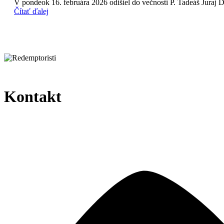
V pondeok 16. februára 2026 odišiel do večnosti P. Tadeáš Juraj
Čítať ďalej
Kontakt