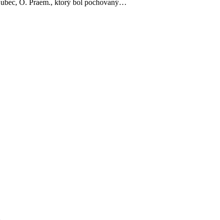
 Dubec, O. Praem., ktorý bol pochovaný…