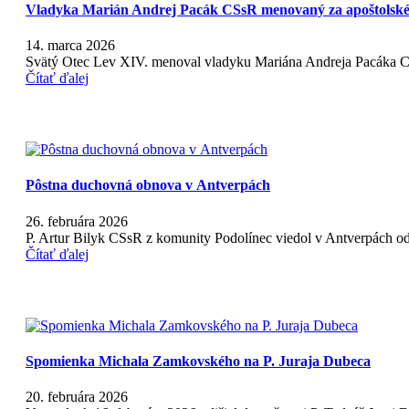
Vladyka Marián Andrej Pacák CSsR menovaný za apoštolskéh
14. marca 2026
Svätý Otec Lev XIV. menoval vladyku Mariána Andreja Pacáka C
Čítať ďalej
Pôstna duchovná obnova v Antverpách
26. februára 2026
P. Artur Bilyk CSsR z komunity Podolínec viedol v Antverpách o
Čítať ďalej
Spomienka Michala Zamkovského na P. Juraja Dubeca
20. februára 2026