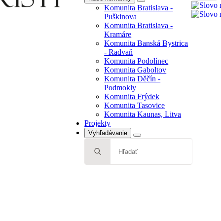
Search
Komunita Bratislava -
Radvaň
for:
Puškinova
Komunita Podolínec
Komunita Bratislava -
Komunita Gaboltov
Kramáre
Komunita Děčín -
Komunita Banská Bystrica
Podmokly
- Radvaň
Komunita Frýdek
Komunita Podolínec
Komunita Tasovice
Komunita Gaboltov
Komunita Kaunas, Litva
Komunita Děčín -
Projekty
Podmokly
Komunita Frýdek
Komunita Tasovice
Komunita Kaunas, Litva
Projekty
Vyhľadávanie
Search
for: