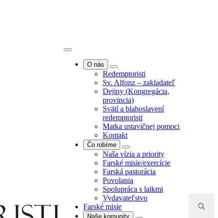
O nás
Redemptoristi
Sv. Alfonz – zakladateľ
Dejiny (Kongregácia,
provincia)
O nás
Svätí a blahoslavení
Redemptoristi
redemptoristi
Sv. Alfonz – zakladateľ
Matka ustavičnej pomoci
Dejiny (Kongregácia,
Kontakt
provincia)
Čo robíme
Svätí a blahoslavení
Naša vízia a priority
redemptoristi
Farské misie/exercície
Matka ustavičnej pomoci
Farská pastorácia
Kontakt
Povolania
Čo robíme
Spolupráca s laikmi
Naša vízia a priority
Vydavateľstvo
Search
Farské misie/exercície
Farské misie
for:
Farská pastorácia
Naše komunity
Povolania
Komunita Bratislava -
Spolupráca s laikmi
Puškinova
Vydavateľstvo
Komunita Bratislava -
Farské misie
Kramáre
Naše komunity
Komunita Banská Bystrica -