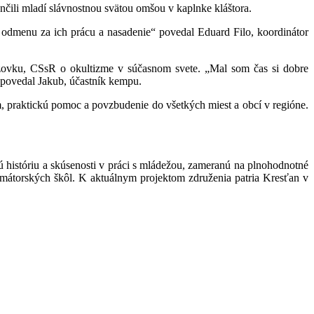
čili mladí slávnostnou svätou omšou v kaplnke kláštora.
odmenu za ich prácu a nasadenie“ povedal Eduard Filo, koordinátor
izovku, CSsR o okultizme v súčasnom svete. „Mal som čas si dobre
“ povedal Jakub, účastník kempu.
m, praktickú pomoc a povzbudenie do všetkých miest a obcí v regióne.
 históriu a skúsenosti v práci s mládežou, zameranú na plnohodnotné
mátorských škôl. K aktuálnym projektom združenia patria Kresťan v