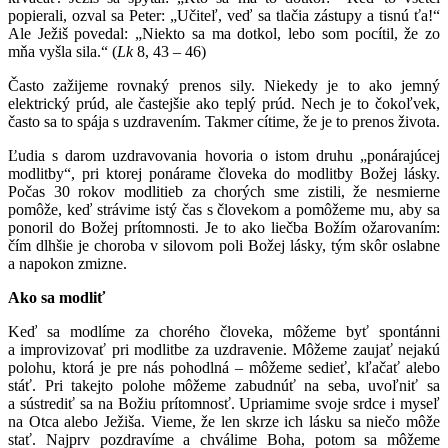
popierali, ozval sa Peter: „Učiteľ, veď sa tlačia zástupy a tisnú ťa!“
Ale Ježiš povedal: „Niekto sa ma dotkol, lebo som pocítil, že zo
mňa vyšla sila.“ (
Lk
8, 43 – 46)
Často zažijeme rovnaký prenos sily. Niekedy je to ako jemný
elektrický prúd, ale častejšie ako teplý prúd. Nech je to čokoľvek,
často sa to spája s uzdravením. Takmer cítime, že je to prenos života.
Ľudia s darom uzdravovania hovoria o istom druhu „ponárajúcej
modlitby“, pri ktorej ponárame človeka do modlitby Božej lásky.
Počas 30 rokov modlitieb za chorých sme zistili, že nesmierne
pomôže, keď strávime istý čas s človekom a pomôžeme mu, aby sa
ponoril do Božej prítomnosti. Je to ako liečba Božím ožarovaním:
čím dlhšie je choroba v silovom poli Božej lásky, tým skôr oslabne
a napokon zmizne.
Ako sa modliť
Keď sa modlíme za chorého človeka, môžeme byť spontánni
a improvizovať pri modlitbe za uzdravenie. Môžeme zaujať nejakú
polohu, ktorá je pre nás pohodlná – môžeme sedieť, kľačať alebo
stáť. Pri takejto polohe môžeme zabudnúť na seba, uvoľniť sa
a sústrediť sa na Božiu prítomnosť. Upriamime svoje srdce i myseľ
na Otca alebo Ježiša. Vieme, že len skrze ich lásku sa niečo môže
stať. Najprv pozdravíme a chválime Boha, potom sa môžeme