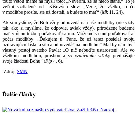
touto vetou máme na mysli toto: „Neverím, že sa niečo stane.“ To je
veľmi vzdialené od Ježišových slov: „Verte, že všetko, o čo
v modlitbe prosíte, ste už dostali, a budete to mať“ (
Mk
11, 24).
Ak si myslíme, že Boh vždy odpovedá na naše modlitby (nie vždy
tak, ako si myslíme, že odpovie, avšak vždy), prirodzene budeme
mať vrúcnu túžbu poďakovať sa mu. Môžeme sa mu poďakovať aj
počas modlitby: „Ďakujem ti, Pane, že už teraz posielaš svoju
uzdravujúcu lásku a silu a odpovedáš na modlitbu.“ Mal by nám byť
vlastný postoj svätého Pavla: „O nič nebuďte ustarostení. Ale vo
všetkom modlitbou, prosbou a
so vzdávaním vďaky
prednášajte
svoje žiadosti Bohu“ (
Flp
4, 6).
Zdroj:
SMN
Ďalšie články