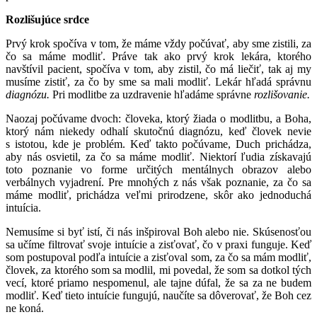
Rozlišujúce srdce
Prvý krok spočíva v tom, že máme vždy počúvať, aby sme zistili, za
čo sa máme modliť. Práve tak ako prvý krok lekára, ktorého
navštívil pacient, spočíva v tom, aby zistil, čo má liečiť, tak aj my
musíme zistiť, za čo by sme sa mali modliť. Lekár hľadá správnu
diagnózu.
Pri modlitbe za uzdravenie hľadáme správne
rozlišovanie.
Naozaj počúvame dvoch: človeka, ktorý žiada o modlitbu, a Boha,
ktorý nám niekedy odhalí skutočnú diagnózu, keď človek nevie
s istotou, kde je problém. Keď takto počúvame, Duch prichádza,
aby nás osvietil, za čo sa máme modliť. Niektorí ľudia získavajú
toto poznanie vo forme určitých mentálnych obrazov alebo
verbálnych vyjadrení. Pre mnohých z nás však poznanie, za čo sa
máme modliť, prichádza veľmi prirodzene, skôr ako jednoduchá
intuícia.
Nemusíme si byť istí, či nás inšpiroval Boh alebo nie. Skúsenosťou
sa učíme filtrovať svoje intuície a zisťovať, čo v praxi funguje. Keď
som postupoval podľa intuície a zisťoval som, za čo sa mám modliť,
človek, za ktorého som sa modlil, mi povedal, že som sa dotkol tých
vecí, ktoré priamo nespomenul, ale tajne dúfal, že sa za ne budem
modliť. Keď tieto intuície fungujú, naučíte sa dôverovať, že Boh cez
ne koná.