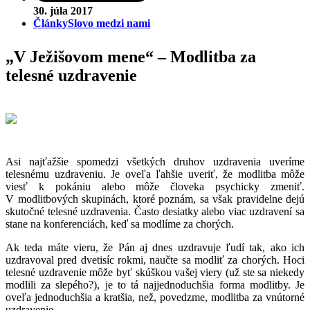
30. júla 2017
Články
Slovo medzi nami
„V Ježišovom mene“ – Modlitba za
telesné uzdravenie
Asi najťažšie spomedzi všetkých druhov uzdravenia uveríme
telesnému uzdraveniu. Je oveľa ľahšie uveriť, že modlitba môže
viesť k pokániu alebo môže človeka psychicky zmeniť.
V modlitbových skupinách, ktoré poznám, sa však pravidelne dejú
skutočné telesné uzdravenia. Často desiatky alebo viac uzdravení sa
stane na konferenciách, keď sa modlíme za chorých.
Ak teda máte vieru, že Pán aj dnes uzdravuje ľudí tak, ako ich
uzdravoval pred dvetisíc rokmi, naučte sa modliť za chorých. Hoci
telesné uzdravenie môže byť skúškou vašej viery (už ste sa niekedy
modlili za slepého?), je to tá najjednoduchšia forma modlitby. Je
oveľa jednoduchšia a kratšia, než, povedzme, modlitba za vnútorné
uzdravenie.