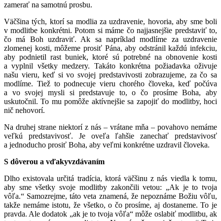
zamerať na samotnú prosbu.
Väčšina tých, ktorí sa modlia za uzdravenie, hovoria, aby sme boli
v modlitbe konkrétni. Potom si máme čo najjasnejšie predstaviť to,
čo má Boh uzdraviť. Ak sa napríklad modlíme za uzdravenie
zlomenej kosti, môžeme prosiť Pána, aby odstránil každú infekciu,
aby podnietil rast buniek, ktoré sú potrebné na obnovenie kosti
a vyplnil všetky medzery. Takáto konkrétna požiadavka oživuje
našu vieru, keď si vo svojej predstavivosti zobrazujeme, za čo sa
modlíme. Tiež to podnecuje vieru chorého človeka, keď počúva
a vo svojej mysli si predstavuje to, o čo prosíme Boha, aby
uskutočnil. To mu pomôže aktívnejšie sa zapojiť do modlitby, hoci
nič nehovorí.
Na druhej strane niektorí z nás – vrátane mňa – povahovo nemáme
veľkú predstavivosť. Je oveľa ľahšie zanechať predstavivosť
a jednoducho prosiť Boha, aby veľmi konkrétne uzdravil človeka.
S dôverou a vďakyvzdávaním
Dlho existovala určitá tradícia, ktorá väčšinu z nás viedla k tomu,
aby sme všetky svoje modlitby zakončili vetou: „Ak je to tvoja
vôľa.“ Samozrejme, táto veta znamená, že nepoznáme Božiu vôľu,
takže nemáme istotu, že všetko, o čo prosíme, aj dostaneme. To je
pravda. Ale dodatok „ak je to tvoja vôľa“ môže oslabiť modlitbu, ak