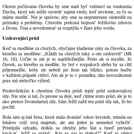
Okrem počúvania človeka by sme mali byť vnímaví na vnuknutia
Ducha, ktorý nás môže osvietiť najmä vtedy, keď nevieme, za čo sa
máme modliť. Nie je správne, aby sme sa neprimerane sústredili na
príznaky a problémy. Chorobu prekoná hojnosť Ježišovho zdravia
a života. Tma a nevedomosť sa rozptýlia v žiare jeho svetla.
Uzdravujúci prúd
Keď sa modlíme za chorých, obyčajne kladieme ruky na človeka, za
ktorého sa modlíme: „Kládli na chorých ruky a oni ozdraveli“ (
Mk
16, 18). Určite to nie je to najdôležitejšie. Preto ak si myslíte, že
človek, za ktorého sa modlíte, by bol v rozpakoch alebo by sa cítil
príjemnejšie, keby ste neboli pri ňom tak blízko, potom buďte
v každom prípade citliví. Ale ak je to v poriadku, táto novozákonná
prax má niekoľko výhod.
Predovšetkým k chorému človeku prúdi teplý prúd uzdravujúcej
sily. Nie sme si istí, čo presne sa deje, keď cítime tento prúd, ale je to
ako prenos životodarnej sily. Sám Ježiš zažil ten prúd sily tak, že ho
pocítil:
Bola tam aj istá žena, ktorá mala dvanásť rokov krvotok; minula na
lekárov celý svoj majetok, ale ani jeden ju nemohol vyliečiť.
Pristúpila odzadu, dotkla sa obruby jeho šiat a hneď prestala
krvácať. Ježiš sa spýtal: „Kto sa ma to dotkol?“ Keď to všetci