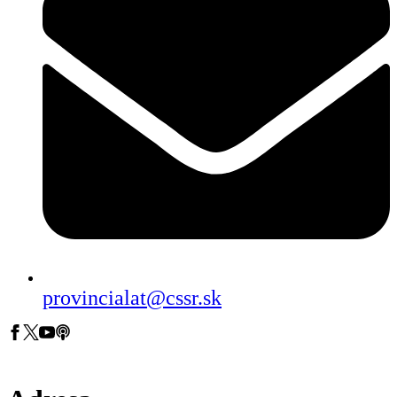
provincialat@cssr.sk