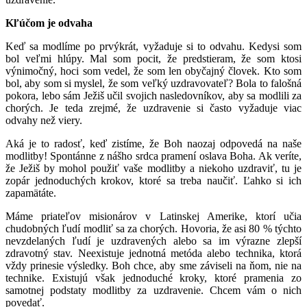
Kľúčom je odvaha
Keď sa modlíme po prvýkrát, vyžaduje si to odvahu. Kedysi som
bol veľmi hlúpy. Mal som pocit, že predstieram, že som ktosi
výnimočný, hoci som vedel, že som len obyčajný človek. Kto som
bol, aby som si myslel, že som veľký uzdravovateľ? Bola to falošná
pokora, lebo sám Ježiš učil svojich nasledovníkov, aby sa modlili za
chorých. Je teda zrejmé, že uzdravenie si často vyžaduje viac
odvahy než viery.
Aká je to radosť, keď zistíme, že Boh naozaj odpovedá na naše
modlitby! Spontánne z nášho srdca pramení oslava Boha. Ak veríte,
že Ježiš by mohol použiť vaše modlitby a niekoho uzdraviť, tu je
zopár jednoduchých krokov, ktoré sa treba naučiť. Ľahko si ich
zapamätáte.
Máme priateľov misionárov v Latinskej Amerike, ktorí učia
chudobných ľudí modliť sa za chorých. Hovoria, že asi 80 % týchto
nevzdelaných ľudí je uzdravených alebo sa im výrazne zlepší
zdravotný stav. Neexistuje jednotná metóda alebo technika, ktorá
vždy prinesie výsledky. Boh chce, aby sme záviseli na ňom, nie na
technike. Existujú však jednoduché kroky, ktoré pramenia zo
samotnej podstaty modlitby za uzdravenie. Chcem vám o nich
povedať.