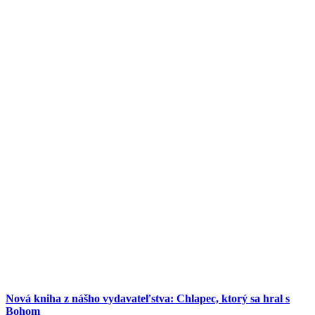
Nová kniha z nášho vydavateľstva: Chlapec, ktorý sa hral s
Bohom