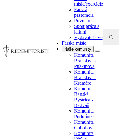
Searc
misie/exercície
laikmi
for:
Farská
Vydavateľstvo
pastorácia
Farské misie
Povolania
Naše komunity
Spolupráca s
Komunita
laikmi
Bratislava -
Vydavateľstvo
Puškinova
Farské misie
Komunita
Search
Naše komunity
Bratislava -
for:
Komunita
Kramáre
Bratislava -
Komunita
Puškinova
Banská
Komunita
Bystrica -
Bratislava -
Radvaň
Kramáre
Komunita
Komunita
Podolínec
Banská
Komunita
Bystrica -
Gaboltov
Radvaň
Komunita
Komunita
Děčín -
Podolínec
Podmokly
Komunita
Komunita
Gaboltov
Frýdek
Komunita
Komunita
Děčín -