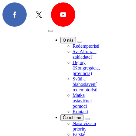
O nás
Redemptoristi
Sv. Alfonz –
zakladateľ
Dejiny
O nás
(Kongregácia,
Redemptoristi
provincia)
Sv. Alfonz –
Svätí a
zakladateľ
blahoslavení
Dejiny
redemptoristi
(Kongregácia,
Matka
provincia)
ustavičnej
Svätí a
pomoci
blahoslavení
Kontakt
redemptoristi
Čo robíme
Matka
Naša vízia a
ustavičnej
priority
pomoci
Farské
Kontakt
misie/exercície
Čo robíme
Farská
Naša vízia a
pastorácia
priority
Povolania
Farské
Spolupráca s