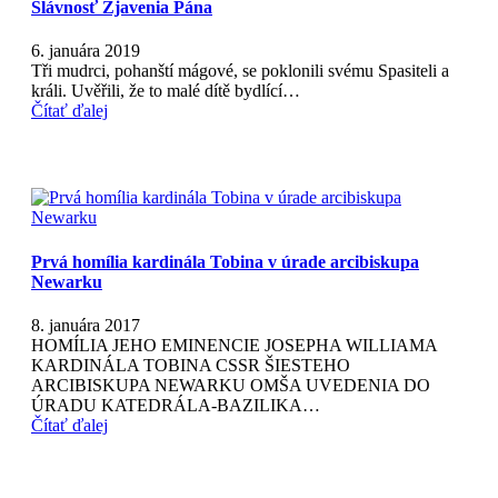
Slávnosť Zjavenia Pána
6. januára 2019
Tři mudrci, pohanští mágové, se poklonili svému Spasiteli a
králi. Uvěřili, že to malé dítě bydlící…
Čítať ďalej
Prvá homília kardinála Tobina v úrade arcibiskupa
Newarku
8. januára 2017
HOMÍLIA JEHO EMINENCIE JOSEPHA WILLIAMA
KARDINÁLA TOBINA CSSR ŠIESTEHO
ARCIBISKUPA NEWARKU OMŠA UVEDENIA DO
ÚRADU KATEDRÁLA-BAZILIKA…
Čítať ďalej