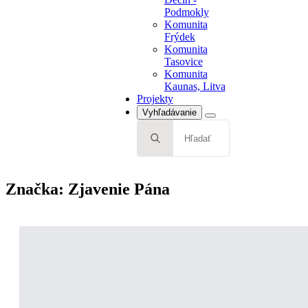
Tasovice
Podmokly
Komunita
Komunita
Kaunas, Litva
Frýdek
Projekty
Komunita
Tasovice
Komunita
Kaunas, Litva
Projekty
Vyhľadávanie
Search
for:
Značka:
Zjavenie Pána