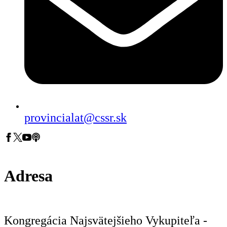
provincialat@cssr.sk
Adresa
Kongregácia Najsvätejšieho Vykupiteľa -