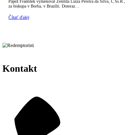
Pápež František vymenoval Zenilda Luiza Pereira da Silva, C.Ss.R.,
za biskupa v Borba, v Brazílii. Doteraz…
Čítať ďalej
Kontakt