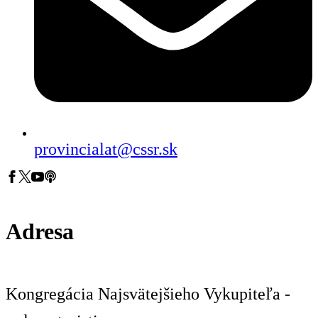
provincialat@cssr.sk
Adresa
Kongregácia Najsvätejšieho Vykupiteľa -