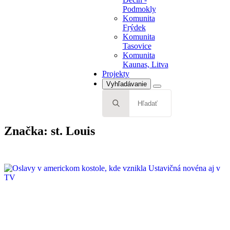
Podmokly
Komunita
Frýdek
Komunita
Tasovice
Komunita
Kaunas, Litva
Projekty
Vyhľadávanie
Search
for:
Značka:
st. Louis