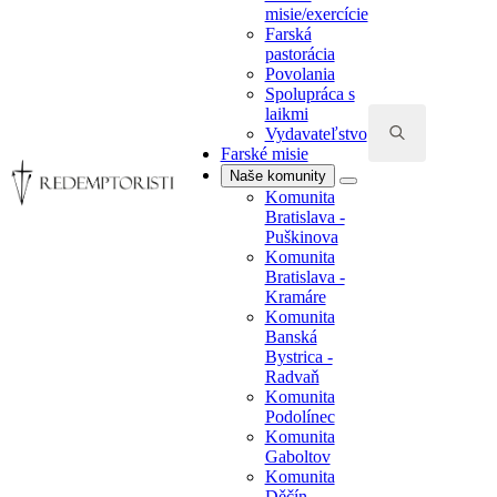
misie/exercície
Farská
pastorácia
Povolania
Spolupráca s
laikmi
Vydavateľstvo
Farské misie
Search
Naše komunity
for:
Komunita
Bratislava -
Puškinova
Komunita
Bratislava -
Kramáre
Komunita
Banská
Bystrica -
Radvaň
Komunita
Podolínec
Komunita
Gaboltov
Komunita
Děčín -