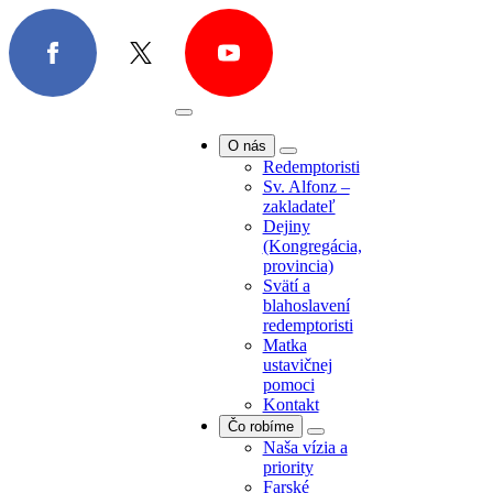
O nás
Redemptoristi
Sv. Alfonz –
zakladateľ
Dejiny
(Kongregácia,
provincia)
Svätí a
blahoslavení
redemptoristi
Matka
ustavičnej
pomoci
Kontakt
Čo robíme
Naša vízia a
priority
Farské