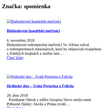
Značka:
spomienka
Blahoslavení španielski mučeníci
6. novembra 2018
Blahoslavení redemptoristi mučeníci Sv. Alfonz sníval
o redemptoristoch misionároch, ktorí by ohlasovali evanjelium
v ďalekých krajinách a možno tam…
Čítať ďalej
Hrdinské duo – Svätá Perpetua a Felicita
28. júna 2018
Ponúkame článok z nášho časopisu Slovo medzi nami
Príbuzné články: Akvila a Priska (svätí…