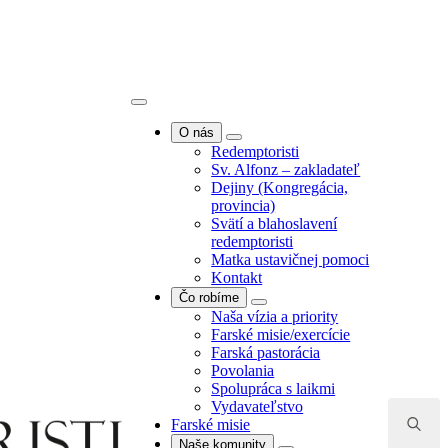
O nás
Redemptoristi
Sv. Alfonz – zakladateľ
Dejiny (Kongregácia,
provincia)
O nás
Svätí a blahoslavení
Redemptoristi
redemptoristi
Sv. Alfonz – zakladateľ
Matka ustavičnej pomoci
Dejiny (Kongregácia,
Kontakt
provincia)
Čo robíme
Svätí a blahoslavení
Naša vízia a priority
redemptoristi
Farské misie/exercície
Matka ustavičnej pomoci
Farská pastorácia
Kontakt
Povolania
Čo robíme
Spolupráca s laikmi
Naša vízia a priority
Vydavateľstvo
Search
Farské misie/exercície
Farské misie
for:
Farská pastorácia
Naše komunity
Povolania
Komunita Bratislava -
Spolupráca s laikmi
Puškinova
Vydavateľstvo
Komunita Bratislava -
Farské misie
Kramáre
Naše komunity
Komunita Banská Bystrica -