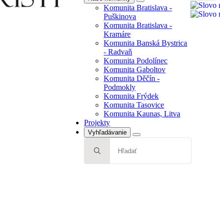
Search
Komunita Bratislava -
Radvaň
for:
Puškinova
Komunita Podolínec
Komunita Bratislava -
Komunita Gaboltov
Kramáre
Komunita Děčín -
Komunita Banská Bystrica
Podmokly
- Radvaň
Komunita Frýdek
Komunita Podolínec
Komunita Tasovice
Komunita Gaboltov
Komunita Kaunas, Litva
Komunita Děčín -
Projekty
Podmokly
Komunita Frýdek
Komunita Tasovice
Komunita Kaunas, Litva
Projekty
Vyhľadávanie
Search
for: