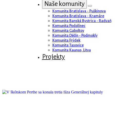
Naše komunity
Komunita Banská Bystrica - Radvaň
Komunita Podolínec
Komunita Bratislava - Puškinova
Komunita Gaboltov
Komunita Bratislava - Kramáre
Komunita Děčín - Podmokly
Komunita Banská Bystrica - Radvaň
Komunita Frýdek
Komunita Podolínec
Komunita Tasovice
Komunita Gaboltov
Komunita Kaunas, Litva
Komunita Děčín - Podmokly
Projekty
Komunita Frýdek
Komunita Tasovice
Komunita Kaunas, Litva
Projekty