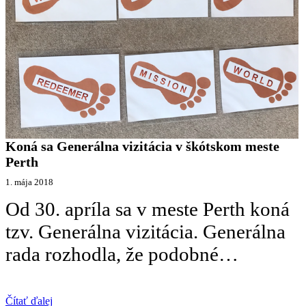
Koná sa Generálna vizitácia v škótskom meste
Perth
1. mája 2018
Od 30. apríla sa v meste Perth koná
tzv. Generálna vizitácia. Generálna
rada rozhodla, že podobné…
Čítať ďalej