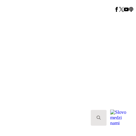
Search
for:
Search
for: