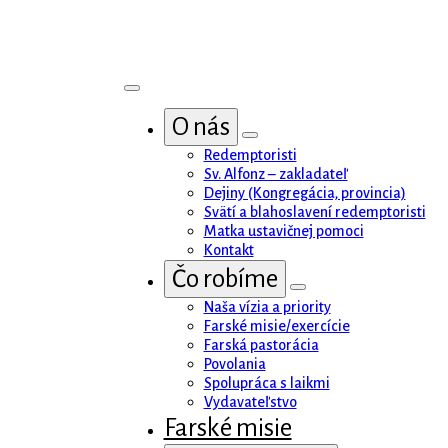
O nás
Redemptoristi
Sv. Alfonz – zakladateľ
O nás
Dejiny (Kongregácia, provincia)
Svätí a blahoslavení redemptoristi
Redemptoristi
Matka ustavičnej pomoci
Sv. Alfonz – zakladateľ
Kontakt
Dejiny (Kongregácia, provincia)
Čo robíme
Svätí a blahoslavení redemptoristi
Matka ustavičnej pomoci
Naša vízia a priority
Kontakt
Farské misie/exercície
Čo robíme
Farská pastorácia
Povolania
Naša vízia a priority
Spolupráca s laikmi
Farské misie/exercície
Vydavateľstvo
Farská pastorácia
Farské misie
Povolania
Spolupráca s laikmi
Naše komunity
Vydavateľstvo
Komunita Bratislava - Puškinova
Farské misie
Komunita Bratislava - Kramáre