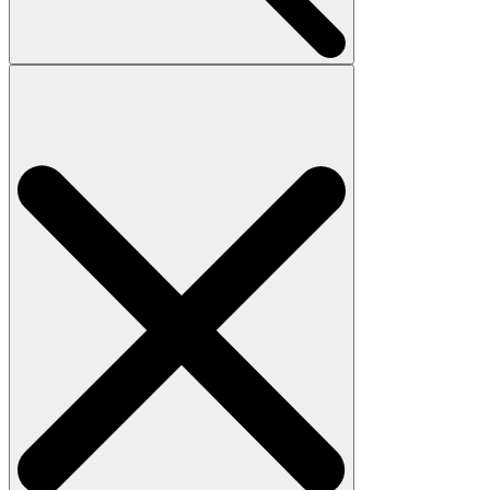
Search
for: