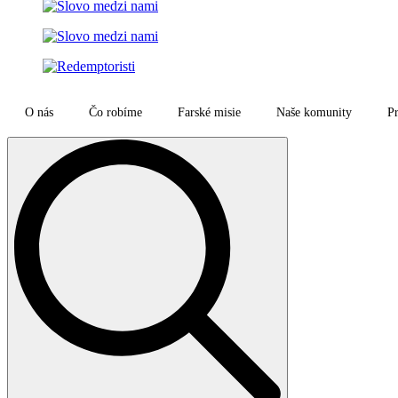
O nás
Čo robíme
Farské misie
Naše komunity
Pr