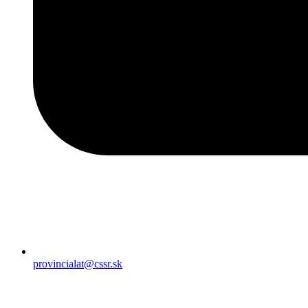
provincialat@cssr.sk