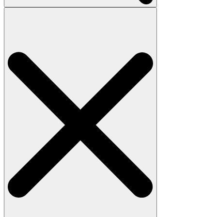
Search
for: