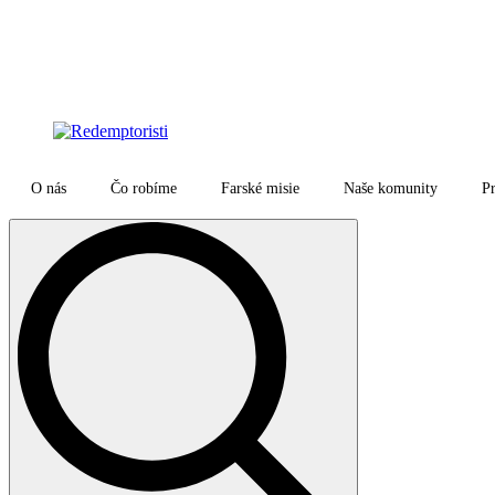
O nás
Čo robíme
Farské misie
Naše komunity
Pr