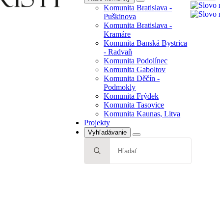
Search
Komunita Bratislava -
Radvaň
for:
Puškinova
Komunita Podolínec
Komunita Bratislava -
Komunita Gaboltov
Kramáre
Komunita Děčín -
Komunita Banská Bystrica
Podmokly
- Radvaň
Komunita Frýdek
Komunita Podolínec
Komunita Tasovice
Komunita Gaboltov
Komunita Kaunas, Litva
Komunita Děčín -
Projekty
Podmokly
Komunita Frýdek
Komunita Tasovice
Komunita Kaunas, Litva
Projekty
Vyhľadávanie
Search
for: