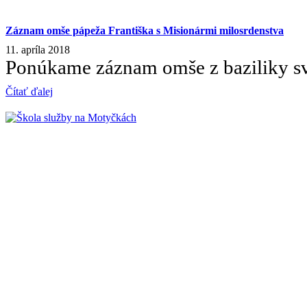
Záznam omše pápeža Františka s Misionármi milosrdenstva
11. apríla 2018
Ponúkame záznam omše z baziliky sv.
Čítať ďalej