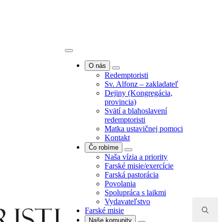
O nás
Redemptoristi
Sv. Alfonz – zakladateľ
Dejiny (Kongregácia,
provincia)
O nás
Svätí a blahoslavení
Redemptoristi
redemptoristi
Sv. Alfonz – zakladateľ
Matka ustavičnej pomoci
Dejiny (Kongregácia,
Kontakt
provincia)
Čo robíme
Svätí a blahoslavení
Naša vízia a priority
redemptoristi
Farské misie/exercície
Matka ustavičnej pomoci
Farská pastorácia
Kontakt
Povolania
Čo robíme
Spolupráca s laikmi
Naša vízia a priority
Vydavateľstvo
Search
Farské misie/exercície
Farské misie
for:
Farská pastorácia
Naše komunity
Povolania
Komunita Bratislava -
Spolupráca s laikmi
Puškinova
Vydavateľstvo
Komunita Bratislava -
Farské misie
Kramáre
Naše komunity
Komunita Banská Bystrica -