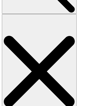
Search
for: