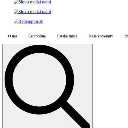
O nás
Čo robíme
Farské misie
Naše komunity
Pr