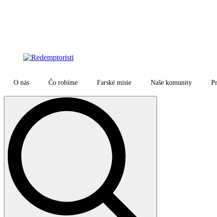
O nás
Čo robíme
Farské misie
Naše komunity
Pr