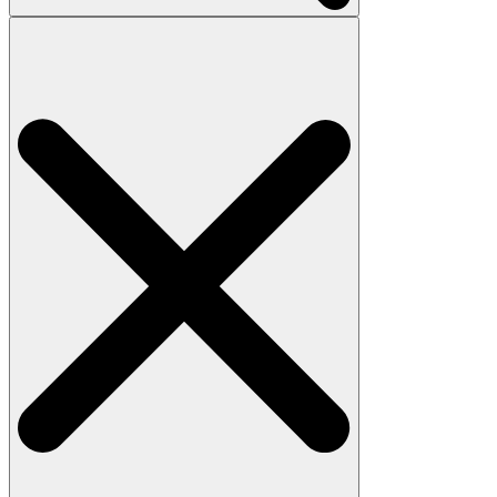
Search
for: