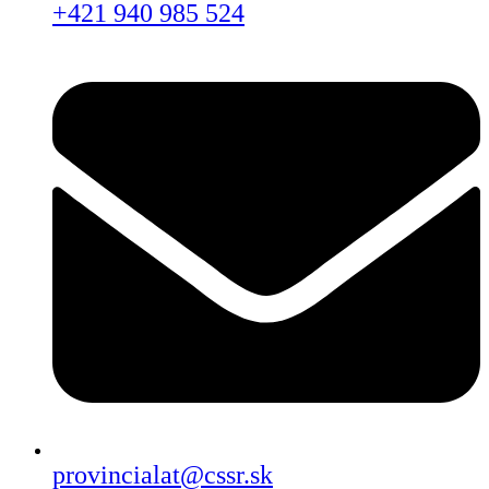
+421 940 985 524
provincialat@cssr.sk