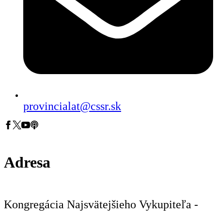
provincialat@cssr.sk
Adresa
Kongregácia Najsvätejšieho Vykupiteľa -