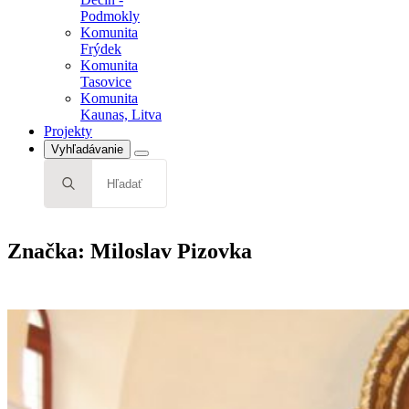
Podmokly
Komunita
Frýdek
Komunita
Tasovice
Komunita
Kaunas, Litva
Projekty
Vyhľadávanie
Search
for:
Značka:
Miloslav Pizovka