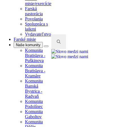
misie/exercície
Farská
pastorácia
Povolania
Spolupráca s
laikmi
Vydavateľstvo
Farské misie
Naše komunity
Komunita
Search
Bratislava -
for:
Puškinova
Komunita
Bratislava -
Kramáre
Komunita
Banská
Bystrica -
Radvaň
Komunita
Podolínec
Komunita
Gaboltov
Komunita
Děčín -