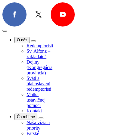
O nás
Redemptoristi
Sv. Alfonz –
zakladateľ
Dejiny
(Kongregácia,
provincia)
Svätí a
blahoslavení
redemptoristi
Matka
ustavičnej
pomoci
Kontakt
Čo robíme
Naša vízia a
priority
Farské