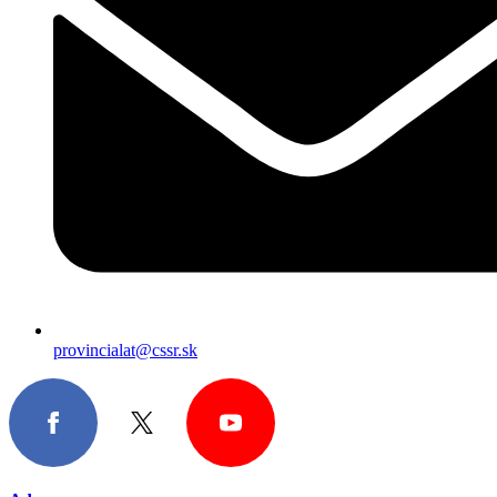
provincialat@cssr.sk