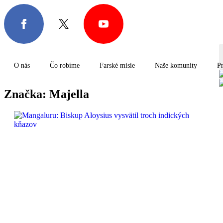
O nás
Čo robíme
Farské misie
Naše komunity
Pr
O nás
Čo robíme
Farské misie
Naše komunity
Pr
S
f
Značka:
Majella