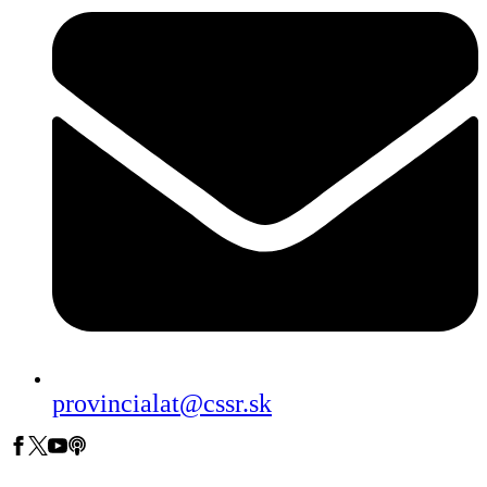
provincialat@cssr.sk