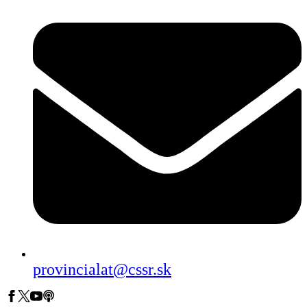
provincialat@cssr.sk