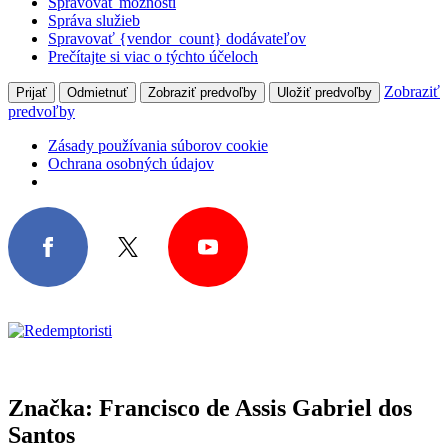
Spravovať možnosti
Správa služieb
Spravovať {vendor_count} dodávateľov
Prečítajte si viac o týchto účeloch
Zobraziť
Prijať
Odmietnuť
Zobraziť predvoľby
Uložiť predvoľby
predvoľby
Zásady používania súborov cookie
Ochrana osobných údajov
Značka:
Francisco de Assis Gabriel dos
Santos