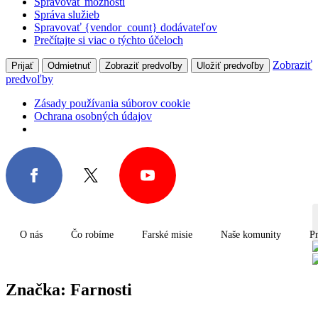
Spravovať možnosti
Správa služieb
Spravovať {vendor_count} dodávateľov
Prečítajte si viac o týchto účeloch
Zobraziť
Prijať
Odmietnuť
Zobraziť predvoľby
Uložiť predvoľby
predvoľby
Zásady používania súborov cookie
Ochrana osobných údajov
O nás
Čo robíme
Farské misie
Naše komunity
Pr
S
f
Značka:
Farnosti