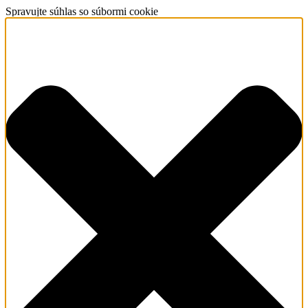
Spravujte súhlas so súbormi cookie
O nás
Čo robíme
Farské misie
Naše komunity
Pr