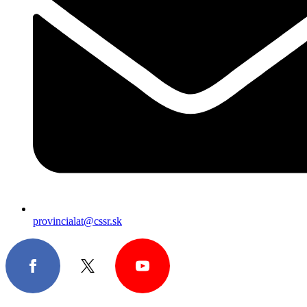
provincialat@cssr.sk