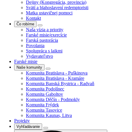
Dejiny (Kongregácia, provincia)
Svätí a blahoslavení redemptoristi
Matka ustavičnej pomoci
Kontakt
Čo robíme
Naša vízia a priority
Farské misie/exercície
Farská pastorácia
Povolania
Spolupráca s laikmi
Vydavateľstvo
Farské misie
Naše komunity
Komunita Bratislava - Puškinova
Komunita Bratislava - Kramáre
Komunita Banská Bystrica - Radvaň
Komunita Podolínec
Komunita Gaboltov
Komunita Děčín - Podmokly
Komunita Frýdek
Komunita Tasovice
Komunita Kaunas, Litva
Projekty
Vyhľadávanie
Search