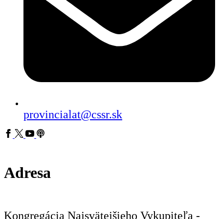
provincialat@cssr.sk
Adresa
Kongregácia Najsvätejšieho Vykupiteľa -