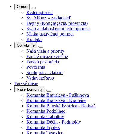
O nás
Redemptoristi
Sv. Alfonz – zakladateľ
Dejiny (Kongregácia, provincia)
Svätí a blahoslavení redemptoristi
Matka ustavičnej pomoci
Kontakt
Čo robíme
Naša vízia a priority
Farské misie/exercície
Farská pastorácia
Povolania
Spolupráca s laikmi
Vydavateľstvo
Farské misie
Naše komunity
Komunita Bratislava - Puškinova
Komunita Bratislava - Kramáre
Komunita Banská Bystrica - Radvaň
Komunita Podolínec
Komunita Gaboltov
Komunita Děčín - Podmokly
Komunita Frýdek
Komunita Tasovice