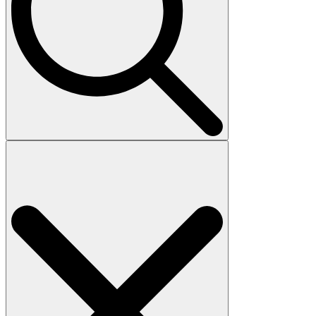
Search
for: