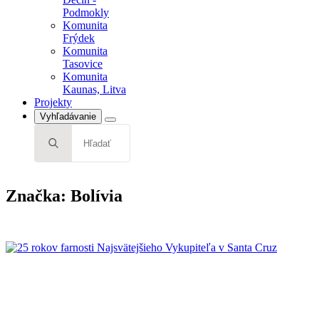
Tasovice
Podmokly
Komunita
Komunita
Kaunas, Litva
Frýdek
Projekty
Komunita
Tasovice
Komunita
Kaunas, Litva
Projekty
Vyhľadávanie
Search
for:
Značka:
Bolívia