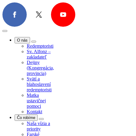
O nás
Redemptoristi
Sv. Alfonz –
zakladateľ
Dejiny
O nás
(Kongregácia,
Redemptoristi
provincia)
Sv. Alfonz –
Svätí a
zakladateľ
blahoslavení
Dejiny
redemptoristi
(Kongregácia,
Matka
provincia)
ustavičnej
Svätí a
pomoci
blahoslavení
Kontakt
redemptoristi
Čo robíme
Matka
Naša vízia a
ustavičnej
priority
pomoci
Farské
Kontakt
misie/exercície
Čo robíme
Farská
Naša vízia a
pastorácia
priority
Povolania
Farské
Spolupráca s