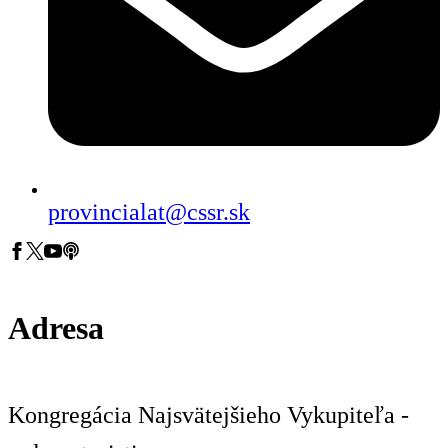
provincialat@cssr.sk
Adresa
Kongregácia Najsvätejšieho Vykupiteľa -