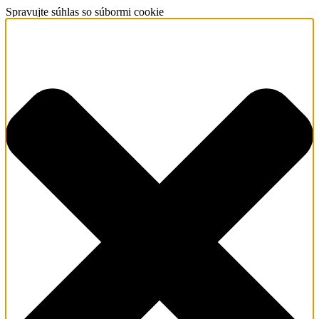
Spravujte súhlas so súbormi cookie
O nás
Redemptoristi
Sv. Alfonz –
zakladateľ
Dejiny
(Kongregácia,
provincia)
Svätí a
blahoslavení
redemptoristi
Matka
ustavičnej
pomoci
Kontakt
Čo robíme
Naša vízia a
priority
Farské
misie/exercície
Farská
pastorácia
Povolania
Spolupráca s