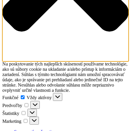
laikmi
Vydavateľstvo
Farské misie
Search
Naše komunity
for:
Komunita
Bratislava -
Puškinova
Komunita
Bratislava -
Kramáre
Komunita
Banská
Na poskytovanie tých najlepších skúseností používame technológie,
Bystrica -
ako sú súbory cookie na ukladanie a/alebo prístup k informáciám o
Radvaň
zariadení. Súhlas s týmito technológiami nám umožní spracovávať
Komunita
údaje, ako je správanie pri prehliadaní alebo jedinečné ID na tejto
Podolínec
stránke. Nesúhlas alebo odvolanie súhlasu môže nepriaznivo
Komunita
ovplyvniť určité vlastnosti a funkcie.
Gaboltov
Funkčné
Funkčné
Vždy aktívny
Komunita
Predvoľby
Děčín -
Predvoľby
Podmokly
Štatistiky
Štatistiky
Komunita
Marketing
Frýdek
Marketing
Komunita