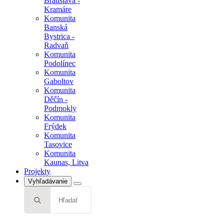
Bratislava -
Kramáre
Komunita
Banská
Bystrica -
Radvaň
Komunita
Podolínec
Komunita
Gaboltov
Komunita
Děčín -
Podmokly
Komunita
Frýdek
Komunita
Tasovice
Komunita
Kaunas, Litva
Projekty
Vyhľadávanie
Search
for: