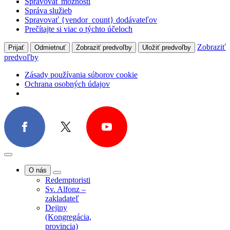
Tasovice
Spravovať možnosti
Komunita
Správa služieb
Kaunas, Litva
Spravovať {vendor_count} dodávateľov
Projekty
Prečítajte si viac o týchto účeloch
Zobraziť
Prijať
Odmietnuť
Zobraziť predvoľby
Uložiť predvoľby
predvoľby
Zásady používania súborov cookie
Ochrana osobných údajov
O nás
Redemptoristi
Sv. Alfonz –
zakladateľ
Dejiny
(Kongregácia,
provincia)