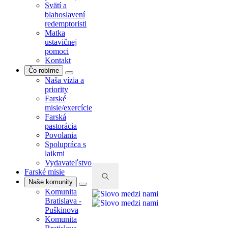
Svätí a
blahoslavení
redemptoristi
Matka
ustavičnej
pomoci
Kontakt
Čo robíme
Naša vízia a
priority
Farské
misie/exercície
Farská
pastorácia
Povolania
Spolupráca s
laikmi
Vydavateľstvo
Farské misie
Naše komunity
Komunita
Search
Bratislava -
for:
Puškinova
Komunita