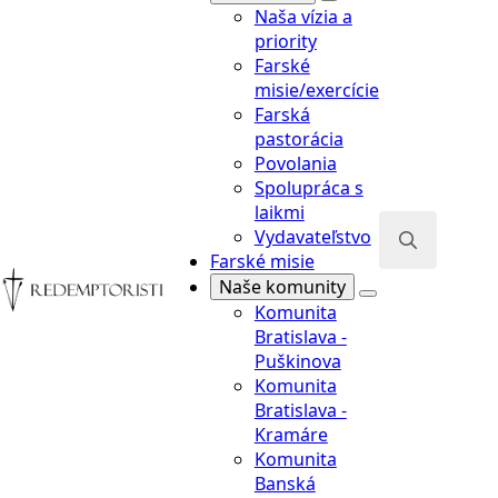
misie/exercície
Naša vízia a
Farská
priority
pastorácia
Farské
Povolania
misie/exercície
Spolupráca s
Farská
laikmi
pastorácia
Vydavateľstvo
Search
Povolania
Farské misie
for:
Spolupráca s
Naše komunity
laikmi
Komunita
Vydavateľstvo
Bratislava -
Farské misie
Puškinova
Search
Naše komunity
Komunita
for:
Komunita
Bratislava -
Bratislava -
Kramáre
Puškinova
Komunita
Komunita
Banská
Bratislava -
Bystrica -
Kramáre
Radvaň
Komunita
Komunita
Banská
Podolínec