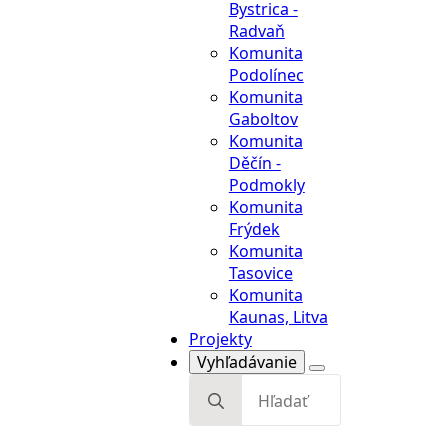
Bystrica -
Komunita
Radvaň
Gaboltov
Komunita
Komunita
Podolínec
Děčín -
Komunita
Podmokly
Gaboltov
Komunita
Komunita
Frýdek
Děčín -
Komunita
Podmokly
Tasovice
Komunita
Komunita
Frýdek
Kaunas, Litva
Komunita
Projekty
Tasovice
Komunita
Kaunas, Litva
Projekty
Vyhľadávanie
Search
for: