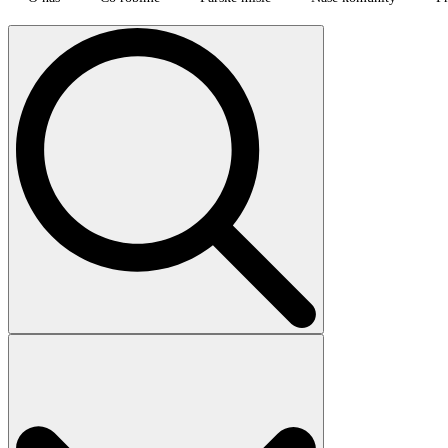
Search
for: