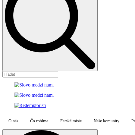
O nás
Čo robíme
Farské misie
Naše komunity
Pr