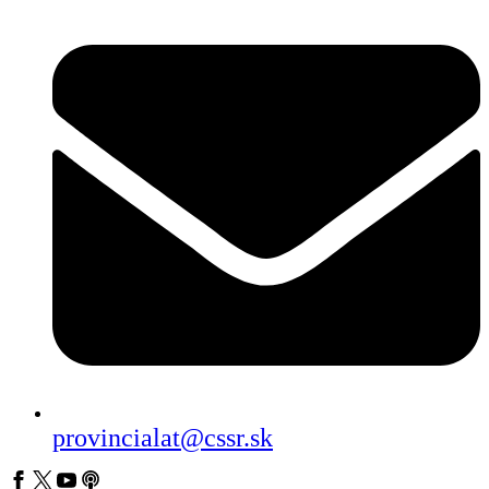
provincialat@cssr.sk