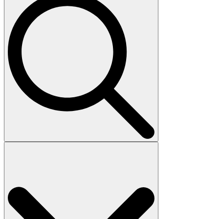
Search
for: