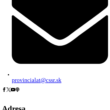
provincialat@cssr.sk
Adresa