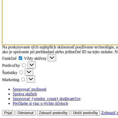
Na poskytovanie tých najlepších skúseností používame technológie, a
ako je správanie pri prehliadaní alebo jedinečné ID na tejto stránke. 
Funkčné
Funkčné
Vždy aktívny
Predvoľby
Predvoľby
Štatistiky
Štatistiky
Marketing
Marketing
Spravovať možnosti
Správa služieb
Spravovať {vendor_count} dodávateľov
Prečítajte si viac o týchto účeloch
Zobraziť 
Prijať
Odmietnuť
Zobraziť predvoľby
Uložiť predvoľby