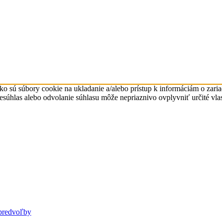
ko sú súbory cookie na ukladanie a/alebo prístup k informáciám o zari
Nesúhlas alebo odvolanie súhlasu môže nepriaznivo ovplyvniť určité vlas
predvoľby