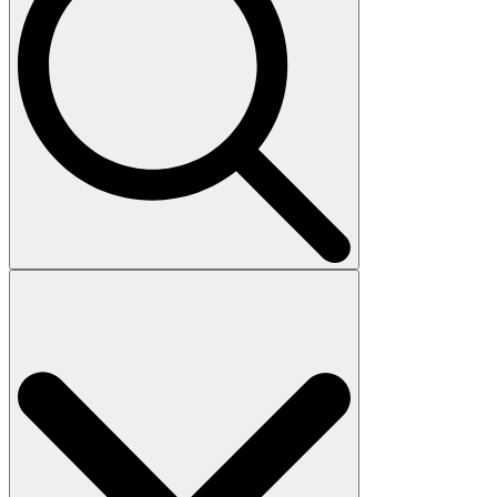
Search
for: