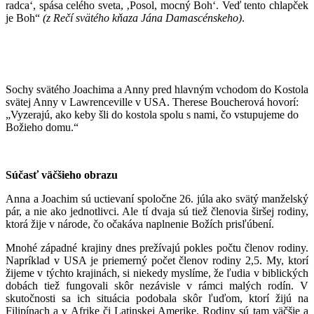
radca‘, spása celého sveta, ‚Posol, mocný Boh‘. Veď tento chlapček
je Boh“
(z Rečí svätého kňaza Jána Damascénskeho)
.
Sochy svätého Joachima a Anny pred hlavným vchodom do Kostola
svätej Anny v Lawrenceville v USA. Therese Boucherová hovorí:
„Vyzerajú, ako keby šli do kostola spolu s nami, čo vstupujeme do
Božieho domu.“
Súčasť väčšieho obrazu
Anna a Joachim sú uctievaní spoločne 26. júla ako svätý manželský
pár, a nie ako jednotlivci. Ale tí dvaja sú tiež členovia širšej rodiny,
ktorá žije v národe, čo očakáva naplnenie Božích prisľúbení.
Mnohé západné krajiny dnes prežívajú pokles počtu členov rodiny.
Napríklad v USA je priemerný počet členov rodiny 2,5. My, ktorí
žijeme v týchto krajinách, si niekedy myslíme, že ľudia v biblických
dobách tiež fungovali skôr nezávisle v rámci malých rodín. V
skutočnosti sa ich situácia podobala skôr ľuďom, ktorí žijú na
Filipínach a v Afrike či Latinskej Amerike. Rodiny sú tam väčšie a