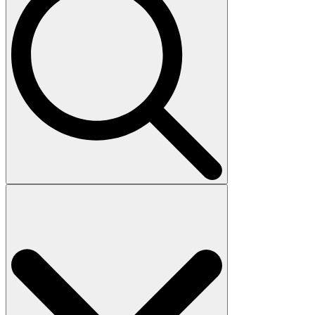
Search
for: