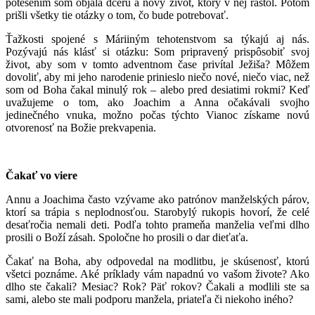
potešením som objala dcéru a nový život, ktorý v nej rástol. Potom
prišli všetky tie otázky o tom, čo bude potrebovať.
Ťažkosti spojené s Máriiným tehotenstvom sa týkajú aj nás.
Pozývajú nás klásť si otázku: Som pripravený prispôsobiť svoj
život, aby som v tomto adventnom čase privítal Ježiša? Môžem
dovoliť, aby mi jeho narodenie prinieslo niečo nové, niečo viac, než
som od Boha čakal minulý rok – alebo pred desiatimi rokmi? Keď
uvažujeme o tom, ako Joachim a Anna očakávali svojho
jedinečného vnuka, možno počas týchto Vianoc získame novú
otvorenosť na Božie prekvapenia.
Čakať vo viere
Annu a Joachima často vzývame ako patrónov manželských párov,
ktorí sa trápia s neplodnosťou. Starobylý rukopis hovorí, že celé
desaťročia nemali deti. Podľa tohto prameňa manželia veľmi dlho
prosili o Boží zásah. Spoločne ho prosili o dar dieťaťa.
Čakať na Boha, aby odpovedal na modlitbu, je skúsenosť, ktorú
všetci poznáme. Aké príklady vám napadnú vo vašom živote? Ako
dlho ste čakali? Mesiac? Rok? Päť rokov? Čakali a modlili ste sa
sami, alebo ste mali podporu manžela, priateľa či niekoho iného?