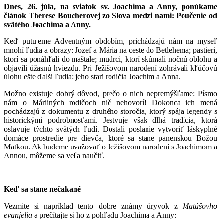
Dnes, 26. júla, na sviatok sv. Joachima a Anny, ponúkame
článok Therese Boucherovej zo Slova medzi nami: Poučenie od
svätého Joachima a Anny.
Keď putujeme Adventným obdobím, prichádzajú nám na myseľ
mnohí ľudia a obrazy: Jozef a Mária na ceste do Betlehema; pastieri,
ktorí sa ponáhľali do maštale; mudrci, ktorí skúmali nočnú oblohu a
objavili úžasnú hviezdu. Pri Ježišovom narodení zohrávali kľúčovú
úlohu ešte ďalší ľudia: jeho starí rodičia Joachim a Anna.
Možno existuje dobrý dôvod, prečo o nich nepremýšľame: Písmo
nám o Máriiných rodičoch nič nehovorí! Dokonca ich mená
pochádzajú z dokumentu z druhého storočia, ktorý spája legendy s
historickými podrobnosťami. Jestvuje však dlhá tradícia, ktorá
oslavuje týchto svätých ľudí. Dostali poslanie vytvoriť láskyplné
domáce prostredie pre dievča, ktoré sa stane panenskou Božou
Matkou. Ak budeme uvažovať o Ježišovom narodení s Joachimom a
Annou, môžeme sa veľa naučiť.
Keď sa stane nečakané
Vezmite si napríklad tento dobre známy úryvok z
Matúšovho
evanjelia
a prečítajte si ho z pohľadu Joachima a Anny: