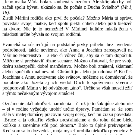
„Jeho matka Mária bola zasnúbená s Jozefom. Ale skôr, ako by boli
začali spolu bývať, ukázalo sa, že počala z Ducha Svätého“
(Mt 1,
18)
.
Zistili Máriini rodičia ako prví, že počala? Možno Mária tú správu
povedala svojej matke, keď spolu piekli chlieb alebo prali bielizeň
na dvore. Nie je to nemožné! V Máriinej kultúre mladá žena v
mladosti určite bývala so svojimi rodičmi.
Evanjeliá sa sústreďujú na podstatné prvky príbehu bez uvedenia
podrobností, takže nevieme, ako Anna a Joachim zareagovali na
Máriino tehotenstvo – alebo či vôbec žili, aby sa o tom dopočuli!
Môžeme si predstaviť rôzne scenáre. Možno oľutovali, že pre svoju
dcéru zabezpečili dobré manželstvo. Možno boli zmätení, sklamaní
alebo spočiatku nahnevaní. Chránili ju alebo ju odohnali? Keď si
Joachima a Annu uctievame ako svätcov, môžeme sa domnievať, že
podobne ako Jozefa aj ich viedol Duch k správnemu záveru a
podporovali Máriu v jej odvážnom „áno“. Určite sa však museli zžiť
s týmto nečakaným vývojom situácie!
Oznámenie akéhokoľvek narodenia – či už je to šokujúce alebo nie
– si v rodine vyžaduje urobiť určité úpravy. Pamätám sa, že som
stála v malej domácej pracovni svojej dcéry, keď mi zrazu povedala:
„Bruce a ja odtiaľto všetko presťahujeme a do rohu dáme bielu
kolísku a zmeníme stôl pod oknom.“ Bolo to úplné prekvapenie!
Keď som sa to dozvedela, moja myseľ urobila niekoľko premetov. S