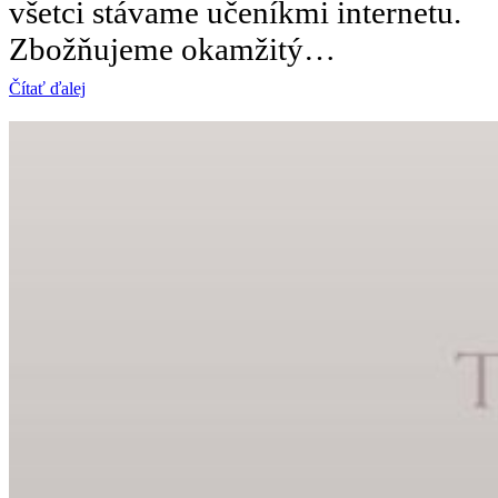
všetci stávame učeníkmi internetu.
Zbožňujeme okamžitý…
Čítať ďalej