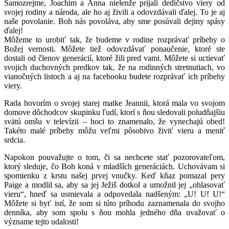
Samozrejme, Joachim a Anna nielenže prijali dedičstvo viery od
svojej rodiny a národa, ale ho aj živili a odovzdávali ďalej. To je aj
naše povolanie. Boh nás povoláva, aby sme posúvali dejiny spásy
ďalej!
Môžeme to urobiť tak, že budeme v rodine rozprávať príbehy o
Božej vernosti. Môžete tiež odovzdávať ponaučenie, ktoré ste
dostali od členov generácií, ktoré žili pred vami. Môžete si uctievať
svojich duchovných predkov tak, že na rodinných stretnutiach, vo
vianočných listoch a aj na facebooku budete rozprávať ich príbehy
viery.
Rada hovorím o svojej starej matke Jeannii, ktorá mala vo svojom
domove dôchodcov skupinku ľudí, ktorí s ňou sledovali poludňajšiu
svätú omšu v televízii – hoci to znamenalo, že vynechajú obed!
Takéto malé príbehy môžu veľmi pôsobivo živiť vieru a meniť
srdcia.
Napokon pouvažujte o tom, či sa nechcete stať pozorovateľom,
ktorý sleduje, čo Boh koná v mladších generáciách. Uchovávam si
spomienku z krstu našej prvej vnučky. Keď kňaz pomazal pery
Paige a modlil sa, aby sa jej Ježiš dotkol a umožnil jej „ohlasovať
vieru“, hneď sa usmievala a odpovedala nadšeným: „U! U! U!“
Môžete si byť istí, že som si túto príhodu zaznamenala do svojho
denníka, aby som spolu s ňou mohla jedného dňa uvažovať o
význame tejto udalosti!