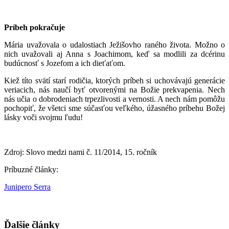
Príbeh pokračuje
Mária uvažovala o udalostiach Ježišovho raného života. Možno o
nich uvažovali aj Anna s Joachimom, keď sa modlili za dcérinu
budúcnosť s Jozefom a ich dieťaťom.
Kiež títo svätí starí rodičia, ktorých príbeh si uchovávajú generácie
veriacich, nás naučí byť otvorenými na Božie prekvapenia. Nech
nás učia o dobrodeniach trpezlivosti a vernosti. A nech nám pomôžu
pochopiť, že všetci sme súčasťou veľkého, úžasného príbehu Božej
lásky voči svojmu ľudu!
Zdroj: Slovo medzi nami č. 11/2014, 15. ročník
Príbuzné články:
Junipero Serra
Ďalšie články