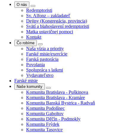
O nás
Redemptoristi
Sv. Alfonz – zakladateľ
Dejiny (Kongregácia, provincia)
Svätí a blahoslavení redemptoristi
Matka ustavičnej pomoci
Kontakt
Čo robíme
Naša vízia a priority
Farské misie/exercície
Farská pastorácia
Povolania
Spolupráca s laikmi
Vydavateľstvo
Farské misie
Naše komunity
Komunita Bratislava - Puškinova
Komunita Bratislava - Kramáre
Komunita Banská Bystrica - Radvaň
Komunita Podolínec
Komunita Gaboltov
Komunita Děčín - Podmokly
Komunita Frýdek
Komunita Tasovice