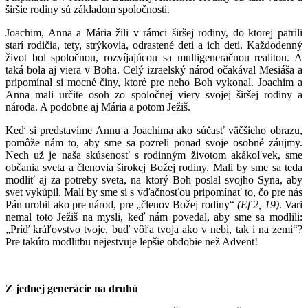
širšie rodiny sú základom spoločnosti.
Joachim, Anna a Mária žili v rámci širšej rodiny, do ktorej patrili
starí rodičia, tety, strýkovia, odrastené deti a ich deti. Každodenný
život bol spoločnou, rozvíjajúcou sa multigeneračnou realitou. A
taká bola aj viera v Boha. Celý izraelský národ očakával Mesiáša a
pripomínal si mocné činy, ktoré pre neho Boh vykonal. Joachim a
Anna mali určite osoh zo spoločnej viery svojej širšej rodiny a
národa. A podobne aj Mária a potom Ježiš.
Keď si predstavíme Annu a Joachima ako súčasť väčšieho obrazu,
pomôže nám to, aby sme sa pozreli ponad svoje osobné záujmy.
Nech už je naša skúsenosť s rodinným životom akákoľvek, sme
občania sveta a členovia širokej Božej rodiny. Mali by sme sa teda
modliť aj za potreby sveta, na ktorý Boh poslal svojho Syna, aby
svet vykúpil. Mali by sme si s vďačnosťou pripomínať to, čo pre nás
Pán urobil ako pre národ, pre „členov Božej rodiny“
(Ef 2, 19)
. Vari
nemal toto Ježiš na mysli, keď nám povedal, aby sme sa modlili:
„Príď kráľovstvo tvoje, buď vôľa tvoja ako v nebi, tak i na zemi“?
Pre takúto modlitbu nejestvuje lepšie obdobie než Advent!
Z jednej generácie na druhú