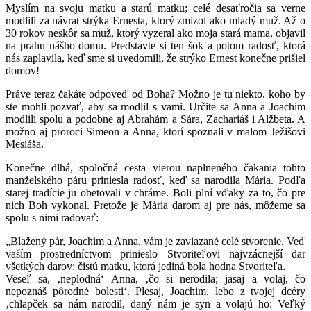
Myslím na svoju matku a starú matku; celé desaťročia sa verne
modlili za návrat strýka Ernesta, ktorý zmizol ako mladý muž. Až o
30 rokov neskôr sa muž, ktorý vyzeral ako moja stará mama, objavil
na prahu nášho domu. Predstavte si ten šok a potom radosť, ktorá
nás zaplavila, keď sme si uvedomili, že strýko Ernest konečne prišiel
domov!
Práve teraz čakáte odpoveď od Boha? Možno je tu niekto, koho by
ste mohli pozvať, aby sa modlil s vami. Určite sa Anna a Joachim
modlili spolu a podobne aj Abrahám a Sára, Zachariáš i Alžbeta. A
možno aj proroci Simeon a Anna, ktorí spoznali v malom Ježišovi
Mesiáša.
Konečne dlhá, spoločná cesta vierou naplneného čakania tohto
manželského páru priniesla radosť, keď sa narodila Mária. Podľa
starej tradície ju obetovali v chráme. Boli plní vďaky za to, čo pre
nich Boh vykonal. Pretože je Mária darom aj pre nás, môžeme sa
spolu s nimi radovať:
„Blažený pár, Joachim a Anna, vám je zaviazané celé stvorenie. Veď
vaším prostredníctvom prinieslo Stvoriteľovi najvzácnejší dar
všetkých darov: čistú matku, ktorá jediná bola hodna Stvoriteľa.
Veseľ sa, ‚neplodná‘ Anna, ‚čo si nerodila; jasaj a volaj, čo
nepoznáš pôrodné bolesti‘. Plesaj, Joachim, lebo z tvojej dcéry
‚chlapček sa nám narodil, daný nám je syn a volajú ho: Veľký