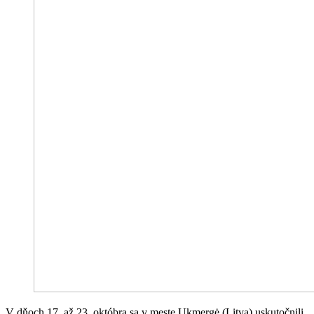
V dňoch 17. až 23. októbra sa v meste Ukmergė (Litva) uskutočnili