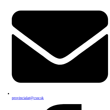
provincialat@cssr.sk