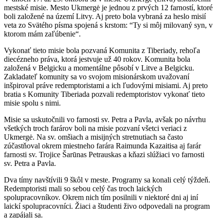
mestské misie. Mesto Ukmergė je jednou z prvých 12 farností, ktoré
boli založené na území Litvy. Aj preto bola vybraná za heslo misií
veta zo Svätého písma spojená s krstom: “Ty si môj milovaný syn, v
ktorom mám zaľúbenie“.
Vykonať tieto misie bola pozvaná Komunita z Tiberiady, rehoľa
diecézneho práva, ktorá jestvuje už 40 rokov. Komunita bola
založená v Belgicku a momentálne pôsobí v Litve a Belgicku.
Zakladateľ komunity sa vo svojom misionárskom uvažovaní
inšpiroval práve redemptoristami a ich ľudovými misiami. Aj preto
bratia s Komunity Tiberiada pozvali redemptoristov vykonať tieto
misie spolu s nimi.
Misie sa uskutočnili vo farnosti sv. Petra a Pavla, avšak po návrhu
všetkých troch farárov boli na misie pozvaní všetci veriaci z
Ukmergė. Na sv. omšiach a misijných stretnutiach sa často
zúčastňoval okrem miestneho farára Raimunda Kazaitisa aj farár
farnosti sv. Trojice Šarūnas Petrauskas a kňazi slúžiaci vo farnosti
sv. Petra a Pavla.
Dva tímy navštívili 9 škôl v meste. Programy sa konali celý týždeň.
Redemptoristi mali so sebou celý čas troch laických
spolupracovníkov. Okrem nich tím posilnili v niektoré dni aj iní
laickí spolupracovníci. Žiaci a študenti živo odpovedali na program
a zapájali sa.