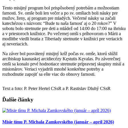
Tento misijný program bol prispôsobený potrebám a možnostiam
farnosti. Sv. omše boli len večer a po sv. omšiach boli náuky pre
mužov, ženy, aj program pre mladých. Večerné náuky sa začali
katechézou s názvom: “Bude tu naša farnosť aj o 20 rokov?” V
sobotu bolo stretnutie pre deti a mládež od 14:00 do 17:00 na ihrisku
a v priestoroch knižnice. Po večernej omši s príhovorom o Márii a
modlitbe viedli bratia z Tiberiady stretnutie v knižnici pre veriacich
aj neveriacich.
Na záver bol posvätený misijný kríž počas sv. omše, ktorú slúžil
arcibiskup kaunaskej arcidiecézy Kęstutis Kęvalas. Po záverečnej
omši sa konalo prvé hodnotiace stretnutie prípravnej skupiny misií a
misionárov. Veriaci vyjadrili mnohé konkrétne potreby a
rozhodnutie zapojiť sa ešte viac do obnovy farnosti.
Text a foto: P. Peter Hertel CSsR a P. Rastislav Dluhý CSsR
Ďalšie články
Misie tímu P. Michala Zamkovského (január – apríl 2026)