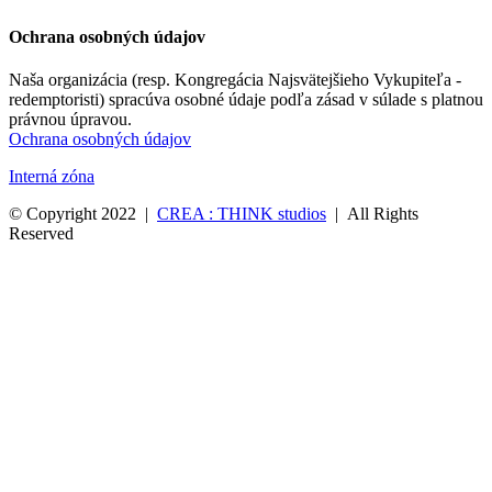
Ochrana osobných údajov
Naša organizácia (resp. Kongregácia Najsvätejšieho Vykupiteľa -
redemptoristi) spracúva osobné údaje podľa zásad v súlade s platnou
právnou úpravou.
Ochrana osobných údajov
Interná zóna
© Copyright 2022 |
CREA : THINK studios
| All Rights
Reserved
Redemptoristi
Sv.
Alfonz
–
zakladateľ
Dejiny
(Kongregácia,
provincia)
Svätí