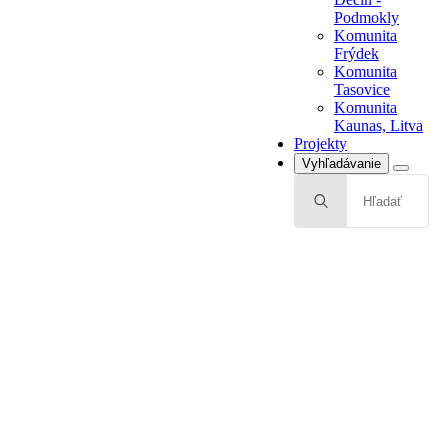
Tasovice
Podmokly
Komunita
Komunita
Kaunas, Litva
Frýdek
Projekty
Komunita
Tasovice
Komunita
Kaunas, Litva
Projekty
Vyhľadávanie
Search
for: