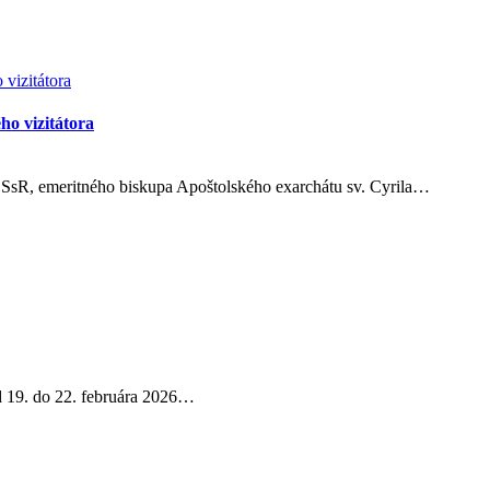
o vizitátora
SsR, emeritného biskupa Apoštolského exarchátu sv. Cyrila…
d 19. do 22. februára 2026…