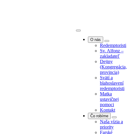
O nás
Redemptoristi
Sv. Alfonz –
zakladateľ
Dejiny
O nás
(Kongregácia,
Redemptoristi
provincia)
Sv. Alfonz –
Svätí a
zakladateľ
blahoslavení
Dejiny
redemptoristi
(Kongregácia,
Matka
provincia)
ustavičnej
Svätí a
pomoci
blahoslavení
Kontakt
redemptoristi
Čo robíme
Matka
Naša vízia a
ustavičnej
priority
pomoci
Farské
Kontakt
misie/exercície
Čo robíme
Farská
Naša vízia a
pastorácia
priority
Povolania
Farské
Spolupráca s