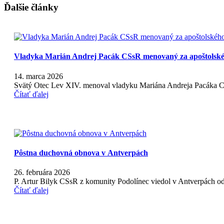
Ďalšie články
Vladyka Marián Andrej Pacák CSsR menovaný za apoštolskéh
14. marca 2026
Svätý Otec Lev XIV. menoval vladyku Mariána Andreja Pacáka C
Čítať ďalej
Pôstna duchovná obnova v Antverpách
26. februára 2026
P. Artur Bilyk CSsR z komunity Podolínec viedol v Antverpách o
Čítať ďalej