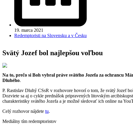
19. marca 2021
Redemptoristi na Slovensku a v Česku
Svätý Jozef bol najlepšou voľbou
Na to, prečo si Boh vybral práve svätého Jozefa za ochrancu Mári
Dluhého
.
P. Rastislav Dluhý CSsR v rozhovore hovorí o tom, že svätý Jozef bo
Dozviete sa aj o cykle prednášok pripravených litovským arcibisku
charakteristiky svätého Jozefa a je možné sledovať ich online na You
Celý rozhovor nájdete
tu
.
Mediálny tím redemptoristov