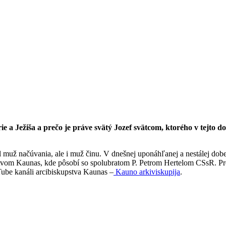
e a Ježiša a prečo je práve svätý Jozef svätcom, ktorého v tejto 
l muž načúvania, ale i muž činu. V dnešnej uponáhľanej a nestálej do
pstvom Kaunas, kde pôsobí so spolubratom P. Petrom Hertelom CSsR. 
Tube kanáli arcibiskupstva Kaunas –
Kauno arkiviskupija
.