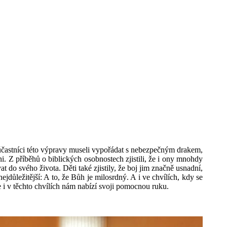
 účastníci této výpravy museli vypořádat s nebezpečným drakem,
i. Z příběhů o biblických osobnostech zjistili, že i ony mnohdy
 do svého života. Děti také zjistily, že boj jim značně usnadní,
důležitější: A to, že Bůh je milosrdný. A i ve chvílích, kdy se
 i v těchto chvílích nám nabízí svoji pomocnou ruku.