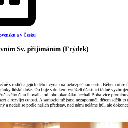
lovensku a v Česku
rvním Sv. přijímáním (Frýdek)
ečně s rodiči a jejich dětmi vydali na nebezpečnou cestu. Během ní se
ránky lidské duše. Do boje s drakem vyráželi účastníci řádně vyzbrojen
éně svého činu litovali a od toho okamžiku nechali Boha více promlouvat
t a rozvíjet ctnosti. A samozřejmě jsme nezapomněli dětem sdělit to nej
ý a nedaří se podle našich představ, nad námi neláme hůl, ale dokonce