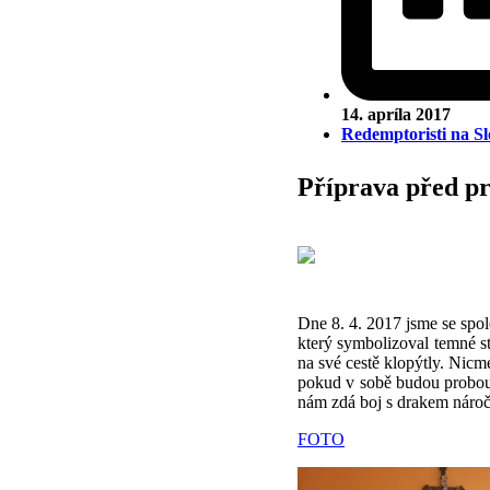
14. apríla 2017
Redemptoristi na S
Příprava před p
Dne 8. 4. 2017 jsme se spol
který symbolizoval temné st
na své cestě klopýtly. Nicm
pokud v sobě budou probouze
nám zdá boj s drakem náročn
FOTO