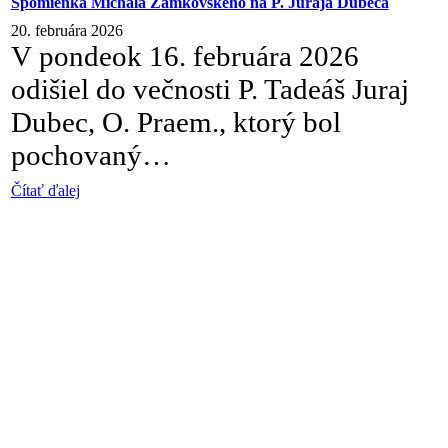
Spomienka Michala Zamkovského na P. Juraja Dubeca
20. februára 2026
V pondeok 16. februára 2026
odišiel do večnosti P. Tadeáš Juraj
Dubec, O. Praem., ktorý bol
pochovaný…
Čítať ďalej