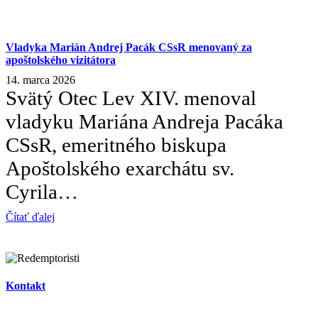
Vladyka Marián Andrej Pacák CSsR menovaný za
apoštolského vizitátora
14. marca 2026
Svätý Otec Lev XIV. menoval
vladyku Mariána Andreja Pacáka
CSsR, emeritného biskupa
Apoštolského exarchátu sv.
Cyrila…
Čítať ďalej
Kontakt