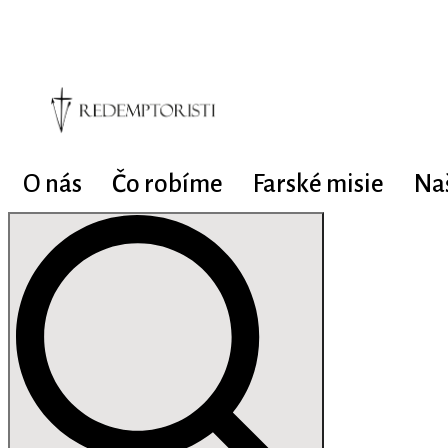
O nás
Čo robíme
Farské misie
Na