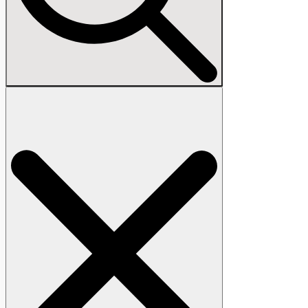
Search
for: