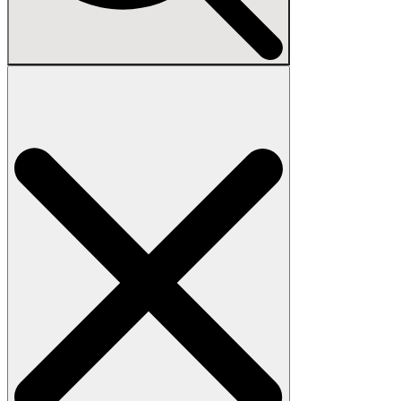
Search
for: