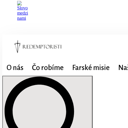
O nás
Čo robíme
Farské misie
Na