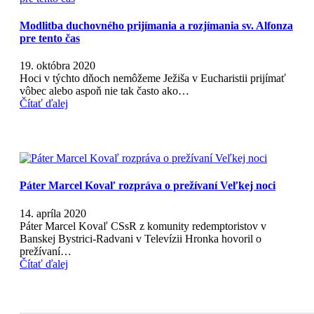
Modlitba duchovného prijímania a rozjímania sv. Alfonza
pre tento čas
19. októbra 2020
Hoci v týchto dňoch nemôžeme Ježiša v Eucharistii prijímať
vôbec alebo aspoň nie tak často ako…
Čítať ďalej
Páter Marcel Kovaľ rozpráva o prežívaní Veľkej noci
14. apríla 2020
Páter Marcel Kovaľ CSsR z komunity redemptoristov v
Banskej Bystrici-Radvani v Televízii Hronka hovoril o
prežívaní…
Čítať ďalej