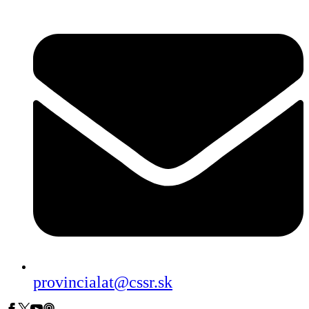
provincialat@cssr.sk