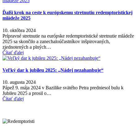
Ďalší krok na ceste k európskemu stretnutiu redemptoristickej
mládeže 2025
10. októbra 2024
Prípravné stretnutie na európske redemptoristické stretnutie mládeže
2025 sa skončilo a zanechaloúčastníkov inšpirovaných,
zjednotených a plných…
Čítať ďalej
Veľký dar k jubileu 2025: „Nádej nezahanbuje“
10. augusta 2024
Pápež 9. mája 2024 v Bazilike svätého Petra predniesol bulu k
Jubileu 2025 a prosil o…
Čítať ďalej