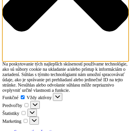
laikmi
Vydavateľstvo
Farské misie
Search
Naše komunity
for:
Komunita
Bratislava -
Puškinova
Komunita
Bratislava -
Kramáre
Komunita
Banská
Na poskytovanie tých najlepších skúseností používame technológie,
Bystrica -
ako sú súbory cookie na ukladanie a/alebo prístup k informáciám o
Radvaň
zariadení. Súhlas s týmito technológiami nám umožní spracovávať
Komunita
údaje, ako je správanie pri prehliadaní alebo jedinečné ID na tejto
Podolínec
stránke. Nesúhlas alebo odvolanie súhlasu môže nepriaznivo
Komunita
ovplyvniť určité vlastnosti a funkcie.
Gaboltov
Funkčné
Funkčné
Vždy aktívny
Komunita
Predvoľby
Děčín -
Predvoľby
Podmokly
Štatistiky
Štatistiky
Komunita
Marketing
Frýdek
Marketing
Komunita