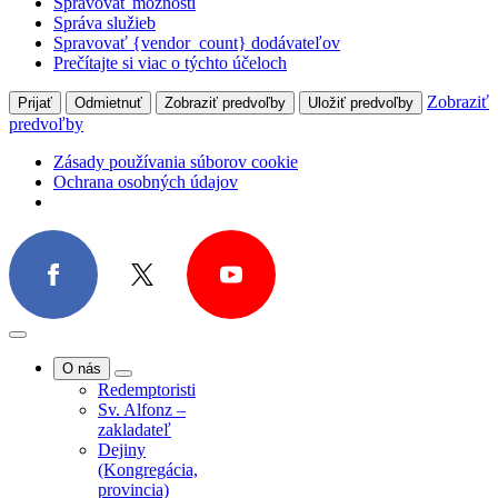
Tasovice
Spravovať možnosti
Komunita
Správa služieb
Kaunas, Litva
Spravovať {vendor_count} dodávateľov
Projekty
Prečítajte si viac o týchto účeloch
Zobraziť
Prijať
Odmietnuť
Zobraziť predvoľby
Uložiť predvoľby
predvoľby
Zásady používania súborov cookie
Ochrana osobných údajov
O nás
Redemptoristi
Sv. Alfonz –
zakladateľ
Dejiny
(Kongregácia,
provincia)