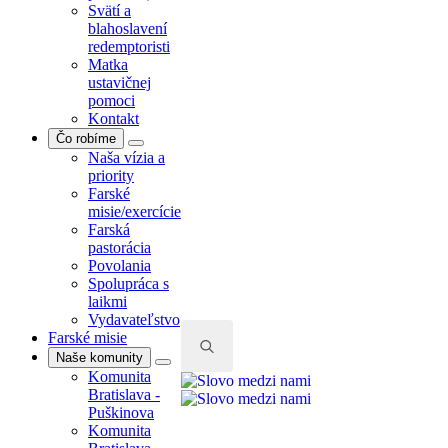
Svätí a
blahoslavení
redemptoristi
Matka
ustavičnej
pomoci
Kontakt
Čo robíme
Naša vízia a
priority
Farské
misie/exercície
Farská
pastorácia
Povolania
Spolupráca s
laikmi
Vydavateľstvo
Farské misie
Naše komunity
Komunita
Search
Bratislava -
for:
Puškinova
Komunita