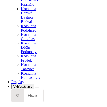
Bratislava -
Kramáre
Komunita
Banská
Bystrica -
Radvaň
Komunita
Podolínec
Komunita
Gaboltov
Komunita
Děčín -
Podmokly
Komunita
Frýdek
Komunita
Tasovice
Komunita
Kaunas, Litva
Projekty
Vyhľadávanie
Search
for: