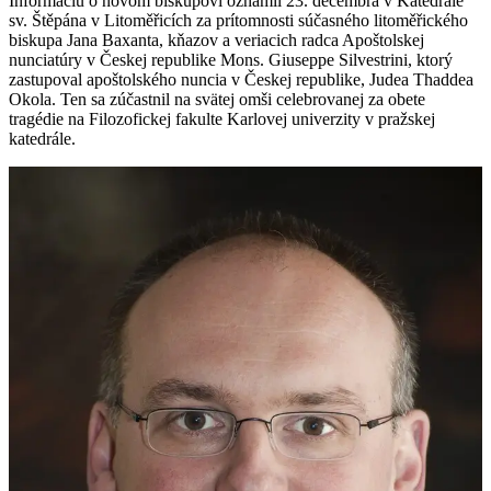
Informáciu o novom biskupovi oznámil 23. decembra v Katedrále
sv. Štěpána v Litoměřicích za prítomnosti súčasného litoměřického
biskupa Jana Baxanta, kňazov a veriacich radca Apoštolskej
nunciatúry v Českej republike Mons. Giuseppe Silvestrini, ktorý
zastupoval apoštolského nuncia v Českej republike, Judea Thaddea
Okola. Ten sa zúčastnil na svätej omši celebrovanej za obete
tragédie na Filozofickej fakulte Karlovej univerzity v pražskej
katedrále.