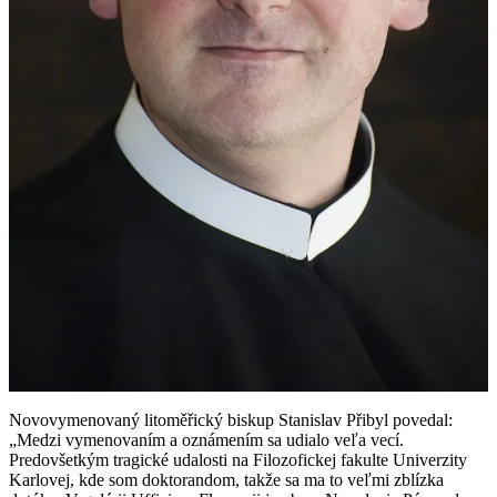
Novovymenovaný litoměřický biskup Stanislav Přibyl povedal:
„Medzi vymenovaním a oznámením sa udialo veľa vecí.
Predovšetkým tragické udalosti na Filozofickej fakulte Univerzity
Karlovej, kde som doktorandom, takže sa ma to veľmi zblízka