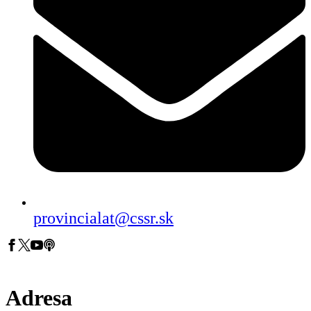
provincialat@cssr.sk
Adresa