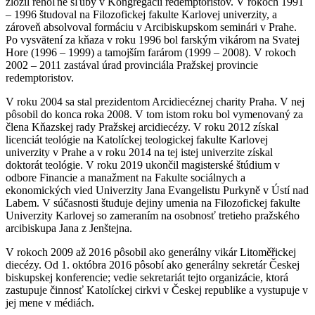
zložil rehoľné sľuby v Kongregácii redemptoristov. V rokoch 1991
– 1996 študoval na Filozofickej fakulte Karlovej univerzity, a
zároveň absolvoval formáciu v Arcibiskupskom seminári v Prahe.
Po vysvätení za kňaza v roku 1996 bol farským vikárom na Svatej
Hore (1996 – 1999) a tamojším farárom (1999 – 2008). V rokoch
2002 – 2011 zastával úrad provinciála Pražskej provincie
redemptoristov.
V roku 2004 sa stal prezidentom Arcidiecéznej charity Praha. V nej
pôsobil do konca roka 2008. V tom istom roku bol vymenovaný za
člena Kňazskej rady Pražskej arcidiecézy. V roku 2012 získal
licenciát teológie na Katolíckej teologickej fakulte Karlovej
univerzity v Prahe a v roku 2014 na tej istej univerzite získal
doktorát teológie. V roku 2019 ukončil magisterské štúdium v
odbore Financie a manažment na Fakulte sociálnych a
ekonomických vied Univerzity Jana Evangelistu Purkyně v Ústí nad
Labem. V súčasnosti študuje dejiny umenia na Filozofickej fakulte
Univerzity Karlovej so zameraním na osobnosť tretieho pražského
arcibiskupa Jana z Jenštejna.
V rokoch 2009 až 2016 pôsobil ako generálny vikár Litoměřickej
diecézy. Od 1. októbra 2016 pôsobí ako generálny sekretár Českej
biskupskej konferencie; vedie sekretariát tejto organizácie, ktorá
zastupuje činnosť Katolíckej cirkvi v Českej republike a vystupuje v
jej mene v médiách.