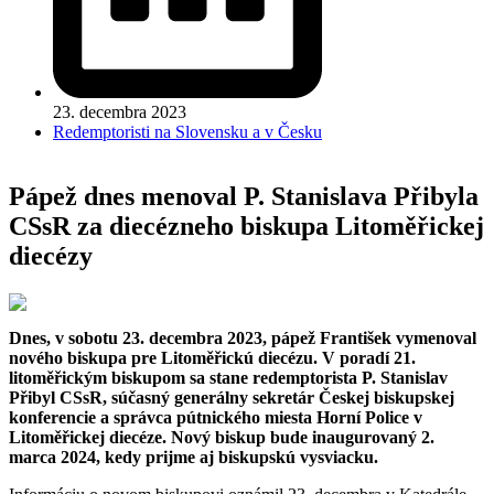
23. decembra 2023
Redemptoristi na Slovensku a v Česku
Pápež dnes menoval P. Stanislava Přibyla
CSsR za diecézneho biskupa Litoměřickej
diecézy
Dnes, v sobotu 23. decembra 2023, pápež František vymenoval
nového biskupa pre Litoměřickú diecézu. V poradí 21.
litoměřickým biskupom sa stane redemptorista P. Stanislav
Přibyl CSsR, súčasný generálny sekretár Českej biskupskej
konferencie a správca pútnického miesta Horní Police v
Litoměřickej diecéze. Nový biskup bude inaugurovaný 2.
marca 2024, kedy prijme aj biskupskú vysviacku.