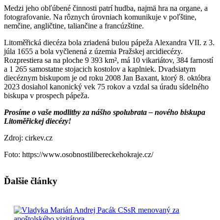
Medzi jeho obľúbené činnosti patrí hudba, najmä hra na organe, a
fotografovanie. Na rôznych úrovniach komunikuje v poľštine,
nemčine, angličtine, taliančine a francúzštine.
Litoměřická diecéza bola zriadená bulou pápeža Alexandra VII. z 3.
júla 1655 a bola vyčlenená z územia Pražskej arcidiecézy.
Rozprestiera sa na ploche 9 393 km², má 10 vikariátov, 384 farností
a 1 265 samostatne stojacich kostolov a kaplniek. Dvadsiatym
diecéznym biskupom je od roku 2008 Jan Baxant, ktorý 8. októbra
2023 dosiahol kanonický vek 75 rokov a vzdal sa úradu sídelného
biskupa v prospech pápeža.
Prosíme o vaše modlitby za nášho spolubrata – nového biskupa
Litoměřickej diecézy!
Zdroj: cirkev.cz
Foto: https://www.osobnostilibereckehokraje.cz/
Ďalšie články