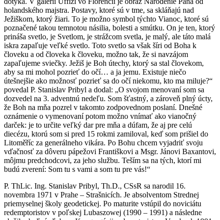
dotýka. V galérii Uffizi vo Florencii je obraz Narodenie Pána od
holandského majstra. Postavy, ktoré sú v tme, sa skláňajú nad
Ježiškom, ktorý žiari. To je možno symbol týchto Vianoc, ktoré sú
poznačené takou temnotou násilia, bolesti a smútku. On je ten, ktorý
prináša svetlo, je Svetlom, je strážcom svetla, je malý, ale táto malá
iskra zapaľuje veľké svetlo. Toto svetlo sa však šíri od Boha k
človeku a od človeka k človeku, možno tak, že si navzájom
zapaľujeme sviečky. Ježiš je Boh útechy, ktorý sa stal človekom,
aby sa mi mohol pozrieť do očí… a ja jemu. Existuje niečo
útešnejšie ako možnosť pozrieť sa do očí niekomu, kto ma miluje?“
povedal P. Stanislav Pribyl a dodal: „O svojom menovaní som sa
dozvedel na 3. adventnú nedeľu. Som šťastný, a zároveň plný úcty,
že Boh na mňa pozrel v takomto zodpovednom poslaní. Dnešné
oznámenie o vymenovaní potom možno vnímať ako vianočný
darček: je to určite veľký dar pre mňa a dúfam, že aj pre celú
diecézu, ktorú som si pred 15 rokmi zamiloval, keď som prišiel do
Litoměříc za generálneho vikára. Po Bohu chcem vyjadriť svoju
vďačnosť za dôveru pápežovi Františkovi a Msgr. Jánovi Baxantovi,
môjmu predchodcovi, za jeho službu. Teším sa na tých, ktorí mi
budú zverení: Som tu s vami a som tu pre vás!“
P. ThLic. Ing. Stanislav Pribyl, Th.D., CSsR sa narodil 16.
novembra 1971 v Prahe – Strašnicích. Je absolventom Strednej
priemyselnej školy geodetickej. Po maturite vstúpil do noviciátu
redemptoristov v poľskej Lubaszowej (1990 – 1991) a následne