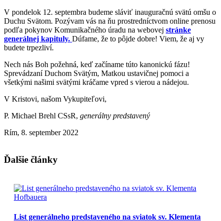
V pondelok 12. septembra budeme sláviť inauguračnú svätú omšu o
Duchu Svätom. Pozývam vás na ňu prostredníctvom online prenosu
podľa pokynov Komunikačného úradu na webovej
stránke
generálnej kapituly.
Dúfame, že to pôjde dobre! Viem, že aj vy
budete trpezliví.
Nech nás Boh požehná, keď začíname túto kanonickú fázu!
Sprevádzaní Duchom Svätým, Matkou ustavičnej pomoci a
všetkými našimi svätými kráčame vpred s vierou a nádejou.
V Kristovi, našom Vykupiteľovi,
P. Michael Brehl CSsR,
generálny predstavený
Rím, 8. september 2022
Ďalšie články
List generálneho predstaveného na sviatok sv. Klementa