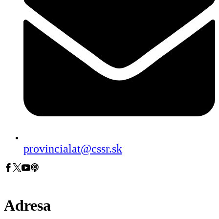
provincialat@cssr.sk
Adresa