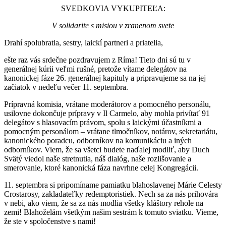
SVEDKOVIA VYKUPITEĽA:
V solidarite s misiou v zranenom svete
Drahí spolubratia, sestry, laickí partneri a priatelia,
ešte raz vás srdečne pozdravujem z Ríma! Tieto dni sú tu v
generálnej kúrii veľmi rušné, pretože vítame delegátov na
kanonickej fáze 26. generálnej kapituly a pripravujeme sa na jej
začiatok v nedeľu večer 11. septembra.
Prípravná komisia, vrátane moderátorov a pomocného personálu,
usilovne dokončuje prípravy v Il Carmelo, aby mohla privítať 91
delegátov s hlasovacím právom, spolu s laickými účastníkmi a
pomocným personálom – vrátane tlmočníkov, notárov, sekretariátu,
kanonického poradcu, odborníkov na komunikáciu a iných
odborníkov. Viem, že sa všetci budete naďalej modliť, aby Duch
Svätý viedol naše stretnutia, náš dialóg, naše rozlišovanie a
smerovanie, ktoré kanonická fáza navrhne celej Kongregácii.
11. septembra si pripomíname pamiatku blahoslavenej Márie Celesty
Crostarosy, zakladateľky redemptoristiek. Nech sa za nás prihovára
v nebi, ako viem, že sa za nás modlia všetky kláštory rehole na
zemi! Blahoželám všetkým našim sestrám k tomuto sviatku. Vieme,
že ste v spoločenstve s nami!