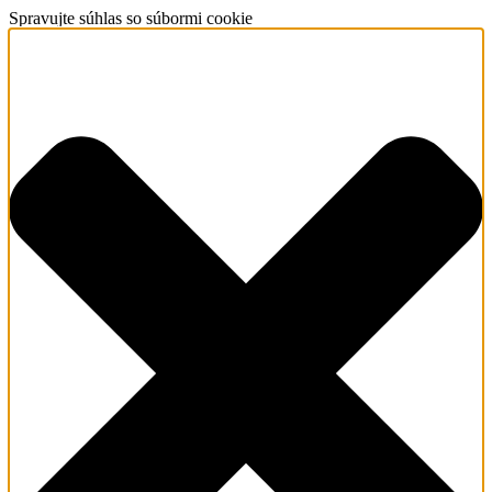
Spravujte súhlas so súbormi cookie
O nás
Redemptoristi
Sv. Alfonz –
zakladateľ
Dejiny
(Kongregácia,
provincia)
Svätí a
blahoslavení
redemptoristi
Matka
ustavičnej
pomoci
Kontakt
Čo robíme
Naša vízia a
priority
Farské
misie/exercície
Farská
pastorácia
Povolania
Spolupráca s