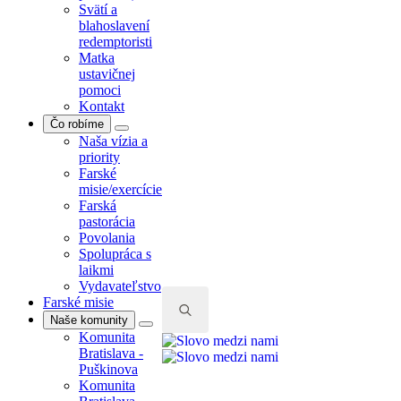
Svätí a
blahoslavení
redemptoristi
Matka
ustavičnej
pomoci
Kontakt
Čo robíme
Naša vízia a
priority
Farské
misie/exercície
Farská
pastorácia
Povolania
Spolupráca s
laikmi
Vydavateľstvo
Farské misie
Naše komunity
Komunita
Search
Bratislava -
for:
Puškinova
Komunita