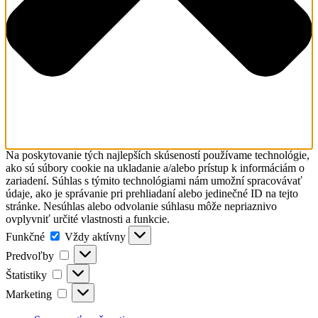
laikmi
Vydavateľstvo
Farské misie
Search
Naše komunity
for:
Komunita
Bratislava -
Puškinova
Komunita
Bratislava -
Kramáre
Komunita
Banská
Na poskytovanie tých najlepších skúseností používame technológie,
Bystrica -
ako sú súbory cookie na ukladanie a/alebo prístup k informáciám o
Radvaň
zariadení. Súhlas s týmito technológiami nám umožní spracovávať
Komunita
údaje, ako je správanie pri prehliadaní alebo jedinečné ID na tejto
Podolínec
stránke. Nesúhlas alebo odvolanie súhlasu môže nepriaznivo
Komunita
ovplyvniť určité vlastnosti a funkcie.
Gaboltov
Funkčné
Funkčné
Vždy aktívny
Komunita
Predvoľby
Děčín -
Predvoľby
Podmokly
Štatistiky
Štatistiky
Komunita
Marketing
Frýdek
Marketing
Komunita