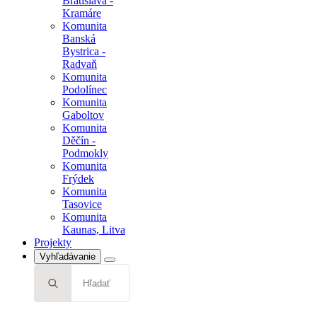
Bratislava -
Kramáre
Komunita
Banská
Bystrica -
Radvaň
Komunita
Podolínec
Komunita
Gaboltov
Komunita
Děčín -
Podmokly
Komunita
Frýdek
Komunita
Tasovice
Komunita
Kaunas, Litva
Projekty
Vyhľadávanie
Search
for: