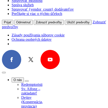
Tasovice
Spravovať možnosti
Komunita
Správa služieb
Kaunas, Litva
Spravovať {vendor_count} dodávateľov
Projekty
Prečítajte si viac o týchto účeloch
Zobraziť
Prijať
Odmietnuť
Zobraziť predvoľby
Uložiť predvoľby
predvoľby
Zásady používania súborov cookie
Ochrana osobných údajov
O nás
Redemptoristi
Sv. Alfonz –
zakladateľ
Dejiny
(Kongregácia,
provincia)