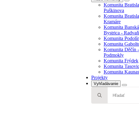
Komunita Bratisla
Bystrica - Radvaň
Puškinova
Komunita Podolí
Komunita Bratisla
Komunita Gabolt
Kramáre
Komunita Děčín -
Komunita Banská
Podmokly
Bystrica - Radvaň
Komunita Frýdek
Komunita Podolí
Komunita Tasovi
Komunita Gabolt
Komunita Kaunas,
Komunita Děčín -
Projekty
Podmokly
Komunita Frýdek
Komunita Tasovi
Komunita Kaunas,
Projekty
Vyhľadávanie
Search
for: