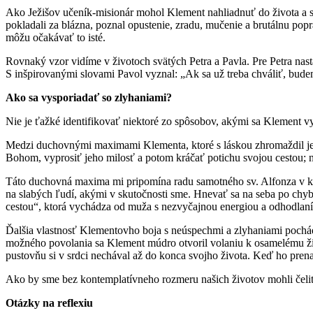
Ako Ježišov učeník-misionár mohol Klement nahliadnuť do života a smr
pokladali za blázna, poznal opustenie, zradu, mučenie a brutálnu popr
môžu očakávať to isté.
Rovnaký vzor vidíme v životoch svätých Petra a Pavla. Pre Petra nast
S inšpirovanými slovami Pavol vyznal: „Ak sa už treba chváliť, bude
Ako sa vysporiadať so zlyhaniami?
Nie je ťažké identifikovať niektoré zo spôsobov, akými sa Klement 
Medzi duchovnými maximami Klementa, ktoré s láskou zhromaždil jeden
Bohom, vyprosiť jeho milosť a potom kráčať potichu svojou cestou; 
Táto duchovná maxima mi pripomína radu samotného sv. Alfonza v kni
na slabých ľudí, akými v skutočnosti sme. Hnevať sa na seba po chyb
cestou“, ktorá vychádza od muža s nezvyčajnou energiou a odhodlaní
Ďalšia vlastnosť Klementovho boja s neúspechmi a zlyhaniami pochádza
možného povolania sa Klement múdro otvoril volaniu k osamelému živ
pustovňu si v srdci nechával až do konca svojho života. Keď ho prena
Ako by sme bez kontemplatívneho rozmeru našich životov mohli čeli
Otázky na reflexiu