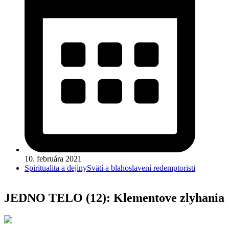
10. februára 2021
Spiritualita a dejiny
Svätí a blahoslavení redemptoristi
JEDNO TELO (12): Klementove zlyhania