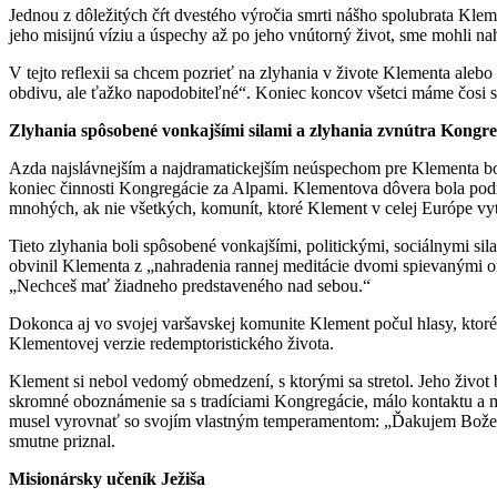
Jednou z dôležitých čŕt dvestého výročia smrti nášho spolubrata Klemen
jeho misijnú víziu a úspechy až po jeho vnútorný život, sme mohli 
V tejto reflexii sa chcem pozrieť na zlyhania v živote Klementa aleb
obdivu, ale ťažko napodobiteľné“. Koniec koncov všetci máme čosi 
Zlyhania spôsobené vonkajšími silami a zlyhania zvnútra Kongre
Azda najslávnejším a najdramatickejším neúspechom pre Klementa bol
koniec činnosti Kongregácie za Alpami. Klementova dôvera bola podro
mnohých, ak nie všetkých, komunít, ktoré Klement v celej Európe vy
Tieto zlyhania boli spôsobené vonkajšími, politickými, sociálnymi s
obvinil Klementa z „nahradenia rannej meditácie dvomi spievanými om
„Nechceš mať žiadneho predstaveného nad sebou.“
Dokonca aj vo svojej varšavskej komunite Klement počul hlasy, ktoré
Klementovej verzie redemptoristického života.
Klement si nebol vedomý obmedzení, s ktorými sa stretol. Jeho život 
skromné oboznámenie sa s tradíciami Kongregácie, málo kontaktu a me
musel vyrovnať so svojím vlastným temperamentom: „Ďakujem Bože, 
smutne priznal.
Misionársky učeník Ježiša