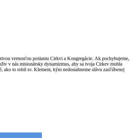
tvorivou vernosťou poslaniu Cirkvi a Kongregácie. Ak pochybujeme,
 a oživ v nás misionársky dynamizmus, aby sa tvoja Cirkev mohla
né, ako to robil sv. Klement, kým nedosiahneme slávu zasľúbenej