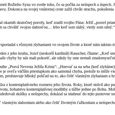
ti Božieho Syna vo svetle toho, čo sa počíta za neúspech a úspech. Je
avu. Dokonca na svojej vnútornej ceste zažil chvíle strachu, pokušenia 
al okamih skutočnej pravdy, keď zradil svojho Pána: Ježiš „pozrel pri
m sa chváliť svojou slabosťou… lebo keď som slabý, vtedy som silný.“ 
vysporiadal s rôznymi zlyhaniami vo svojom živote a ktoré nám takist
 z jeho kruhu, Jozef (neskorší kardinál) Rauscher, čítame: „Keď sme s
naše chyby by nás mali pokoriť, ale nikdy by sme nemali zmalomyseľn
he „Pravá Nevesta Ježiša Krista“: „Hnevať sa na seba (keď zlyháme) ni
e je oveľa väčším priestupkom ako samotná chyba, pretože to môže vies
m, predstavuje hlboký pohľad na to, ako čeliť vlastným zlyhaniam a h
 z kontemplatívneho rozmeru jeho života. Roky, ktoré strávil ako pust
otu, bohatstvu kontemplatívnej modlitby a túžbe jedine po Bohu. Moho
sledovali skúšky a neúspechy, dokázal sa stiahnuť do tejto pustovne s
ť vlastným slabostiam alebo ako čeliť životným ťažkostiam a neúspec