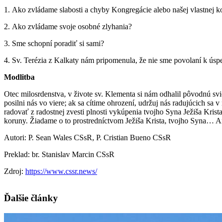
1. Ako zvládame slabosti a chyby Kongregácie alebo našej vlastnej 
2. Ako zvládame svoje osobné zlyhania?
3. Sme schopní poradiť si sami?
4. Sv. Terézia z Kalkaty nám pripomenula, že nie sme povolaní k úsp
Modlitba
Otec milosrdenstva, v živote sv. Klementa si nám odhalil pôvodnú sv
posilni nás vo viere; ak sa cítime ohrození, udržuj nás radujúcich sa
radovať z radostnej zvesti plnosti vykúpenia tvojho Syna Ježiša Kris
koruny. Žiadame o to prostredníctvom Ježiša Krista, tvojho Syna… 
Autori: P. Sean Wales CSsR, P. Cristian Bueno CSsR
Preklad: br. Stanislav Marcin CSsR
Zdroj:
https://www.cssr.news/
Ďalšie články