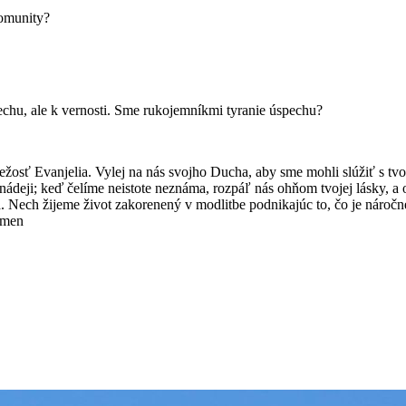
komunity?
echu, ale k vernosti. Sme rukojemníkmi tyranie úspechu?
iežosť Evanjelia. Vylej na nás svojho Ducha, aby sme mohli slúžiť s 
 v nádeji; keď čelíme neistote neznáma, rozpáľ nás ohňom tvojej lásky,
ta. Nech žijeme život zakorenený v modlitbe podnikajúc to, čo je nároč
Amen