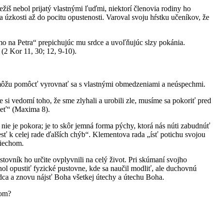
žiš nebol prijatý vlastnými ľuďmi, niektorí členovia rodiny ho
a úzkosti až do pocitu opustenosti. Varoval svoju hŕstku učeníkov, že
amo na Petra“ prepichujúc mu srdce a uvoľňujúc slzy pokánia.
(2 Kor 11, 30; 12, 9-10).
o môžu pomôcť vyrovnať sa s vlastnými obmedzeniami a neúspechmi.
i vedomí toho, že sme zlyhali a urobili zle, musíme sa pokoriť pred
ieť“ (Maxima 8).
e je pokora; je to skôr jemná forma pýchy, ktorá nás núti zabudnúť
ť k celej rade ďalších chýb“. Klementova rada „ísť potichu svojou
riechom.
ovník ho určite ovplyvnili na celý život. Pri skúmaní svojho
l opustiť fyzické pustovne, kde sa naučil modliť, ale duchovnú
rdca a znovu nájsť Boha všetkej útechy a útechu Boha.
hom?