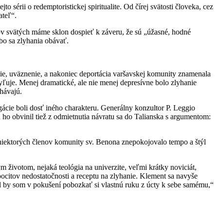
 sérii o redemptoristickej spiritualite. Od čírej svätosti človeka, cez
ateľ“.
isov svätých máme sklon dospieť k záveru, že sú „úžasné, hodné
bo sa zlyhania obávať.
ie, uväznenie, a nakoniec deportácia varšavskej komunity znamenala
ľuje. Menej dramatické, ale nie menej depresívne bolo zlyhanie
hávajú.
ácie boli dosť iného charakteru. Generálny konzultor P. Leggio
ho obvinil tiež z odmietnutia návratu sa do Talianska s argumentom:
 niektorých členov komunity sv. Benona znepokojovalo tempo a štýl
 životom, nejaká teológia na univerzite, veľmi krátky noviciát,
ocitov nedostatočnosti a receptu na zlyhanie. Klement sa navyše
by som v pokušení pobozkať si vlastnú ruku z úcty k sebe samému,“