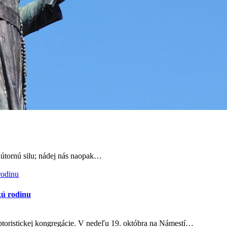
útornú silu; nádej nás naopak…
kú rodinu
ptoristickej kongregácie. V nedeľu 19. októbra na Námestí…