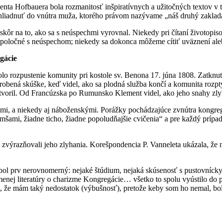
ta Hofbauera bola rozmanitosť inšpiratívnych a užitočných textov v tejto
nahliadnuť do vnútra muža, ktorého právom nazývame „náš druhý zaklad
o skôr na to, ako sa s neúspechmi vyrovnal. Niekedy pri čítaní životop
spoločné s neúspechom; niekedy sa dokonca môžeme cítiť uväznení ale
gácie
o rozpustenie komunity pri kostole sv. Benona 17. júna 1808. Zatknut
bená skúške, keď videl, ako sa plodná služba končí a komunita rozpty
tvoril. Od Francúzska po Rumunsko Klement videl, ako jeho snahy zly
ilami, a niekedy aj náboženskými. Porážky pochádzajúce zvnútra kongreg
šami, žiadne ticho, žiadne popoludňajšie cvičenia“ a pre každý prípad 
 zvýrazňovali jeho zlyhania. Korešpondencia P. Vanneleta ukázala, že
bol prv nerovnomerný: nejaké štúdium, nejaká skúsenosť s pustovníckym
nej literatúry o charizme Kongregácie… všetko to spolu vyústilo do p
že mám taký nedostatok (výbušnosť), pretože keby som ho nemal, bol 