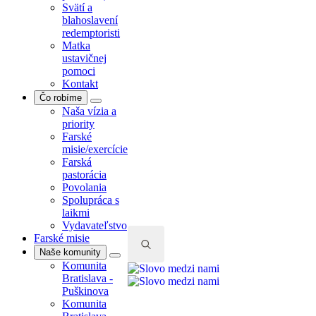
Svätí a
blahoslavení
redemptoristi
Matka
ustavičnej
pomoci
Kontakt
Čo robíme
Naša vízia a
priority
Farské
misie/exercície
Farská
pastorácia
Povolania
Spolupráca s
laikmi
Vydavateľstvo
Farské misie
Naše komunity
Komunita
Search
Bratislava -
for:
Puškinova
Komunita