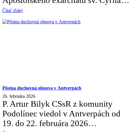
Apoštolského exarchátu sv. Cyrila…
Čítať ďalej
Pôstna duchovná obnova v Antverpách
26. februára 2026
P. Artur Bilyk CSsR z komunity
Podolínec viedol v Antverpách od
19. do 22. februára 2026…