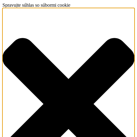
Spravujte súhlas so súbormi cookie
O nás
Redemptoristi
Sv. Alfonz –
zakladateľ
Dejiny
(Kongregácia,
provincia)
Svätí a
blahoslavení
redemptoristi
Matka
ustavičnej
pomoci
Kontakt
Čo robíme
Naša vízia a
priority
Farské
misie/exercície
Farská
pastorácia
Povolania
Spolupráca s