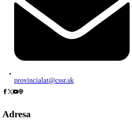
provincialat@cssr.sk
Adresa