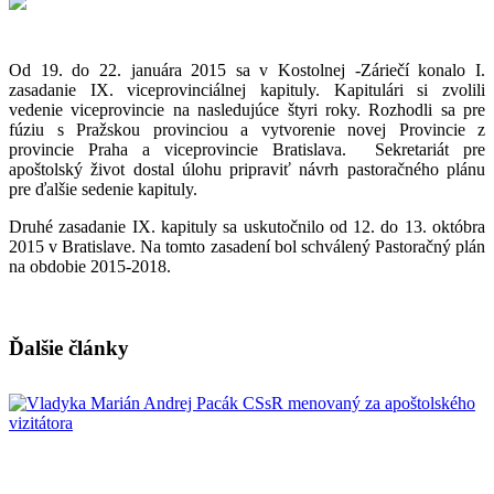
Od 19. do 22. januára 2015 sa v Kostolnej -Záriečí konalo I.
zasadanie IX. viceprovinciálnej kapituly. Kapitulári si zvolili
vedenie viceprovincie na nasledujúce štyri roky. Rozhodli sa pre
fúziu s Pražskou provinciou a vytvorenie novej Provincie z
provincie Praha a viceprovincie Bratislava. Sekretariát pre
apoštolský život dostal úlohu pripraviť návrh pastoračného plánu
pre ďalšie sedenie kapituly.
Druhé zasadanie IX. kapituly sa uskutočnilo od 12. do 13. októbra
2015 v Bratislave. Na tomto zasadení bol schválený Pastoračný plán
na obdobie 2015-2018.
Ďalšie články