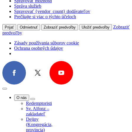
Tasovice
Spravovať možnosti
Komunita
Správa služieb
Kaunas, Litva
Spravovať {vendor_count} dodávateľov
Projekty
Prečítajte si viac o týchto účeloch
Zobraziť
Prijať
Odmietnuť
Zobraziť predvoľby
Uložiť predvoľby
predvoľby
Zásady používania súborov cookie
Ochrana osobných údajov
O nás
Redemptoristi
Sv. Alfonz –
zakladateľ
Dejiny
(Kongregácia,
provincia)