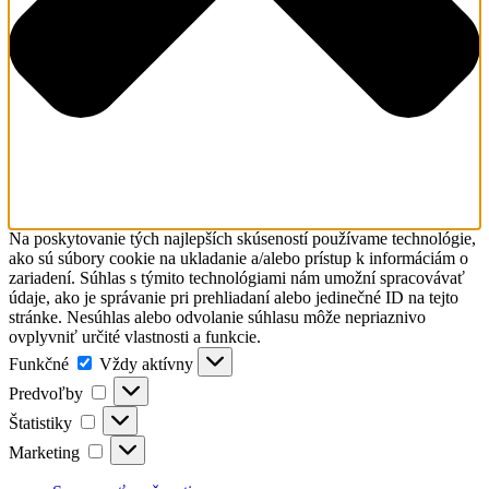
laikmi
Vydavateľstvo
Farské misie
Search
Naše komunity
for:
Komunita
Bratislava -
Puškinova
Komunita
Bratislava -
Kramáre
Komunita
Banská
Na poskytovanie tých najlepších skúseností používame technológie,
Bystrica -
ako sú súbory cookie na ukladanie a/alebo prístup k informáciám o
Radvaň
zariadení. Súhlas s týmito technológiami nám umožní spracovávať
Komunita
údaje, ako je správanie pri prehliadaní alebo jedinečné ID na tejto
Podolínec
stránke. Nesúhlas alebo odvolanie súhlasu môže nepriaznivo
Komunita
ovplyvniť určité vlastnosti a funkcie.
Gaboltov
Funkčné
Funkčné
Vždy aktívny
Komunita
Predvoľby
Děčín -
Predvoľby
Podmokly
Štatistiky
Štatistiky
Komunita
Marketing
Frýdek
Marketing
Komunita