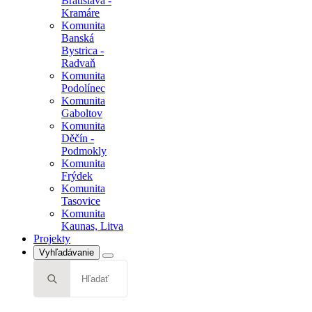
Bratislava -
Kramáre
Komunita
Banská
Bystrica -
Radvaň
Komunita
Podolínec
Komunita
Gaboltov
Komunita
Děčín -
Podmokly
Komunita
Frýdek
Komunita
Tasovice
Komunita
Kaunas, Litva
Projekty
Vyhľadávanie
Search
for: