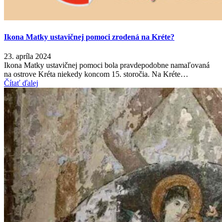
Ikona Matky ustavičnej pomoci zrodená na Kréte?
23. apríla 2024
Ikona Matky ustavičnej pomoci bola pravdepodobne namaľovaná
na ostrove Kréta niekedy koncom 15. storočia. Na Kréte…
Čítať ďalej