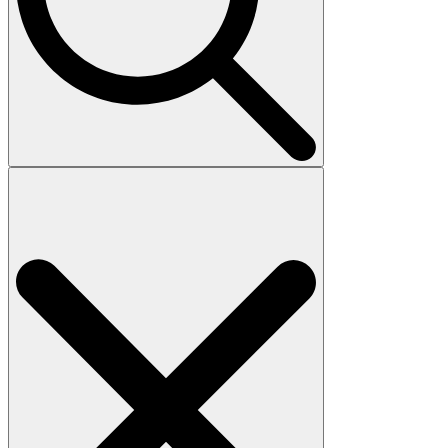
Search
for: