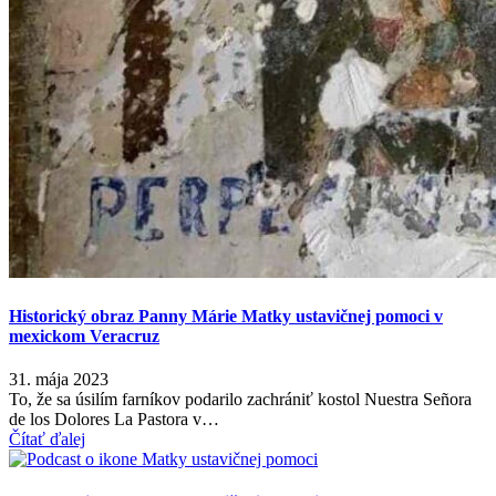
Historický obraz Panny Márie Matky ustavičnej pomoci v
mexickom Veracruz
31. mája 2023
To, že sa úsilím farníkov podarilo zachrániť kostol Nuestra Señora
de los Dolores La Pastora v…
Čítať ďalej