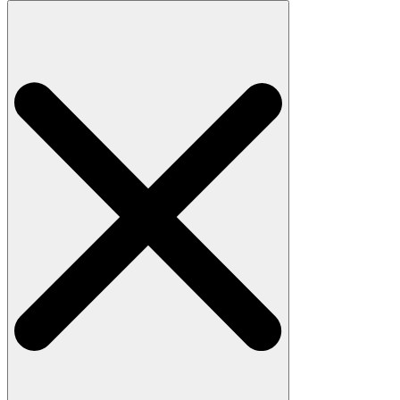
Search
for: