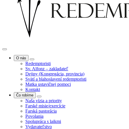
O nás
Redemptoristi
Sv. Alfonz – zakladateľ
Dejiny (Kongregácia, provincia)
Svätí a blahoslavení redemptoristi
Matka ustavičnej pomoci
Kontakt
Čo robíme
Naša vízia a priority
Farské misie/exercície
Farská pastorácia
Povolania
Spolupráca s laikmi
Vydavateľstvo