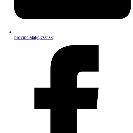
provincialat@cssr.sk