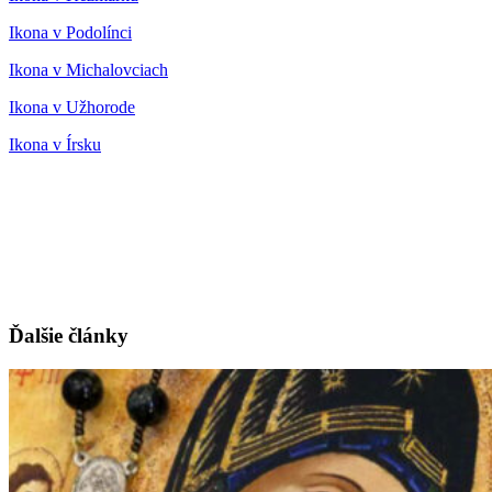
Ikona v Podolínci
Ikona v Michalovciach
Ikona v Užhorode
Ikona v Írsku
Ďalšie články