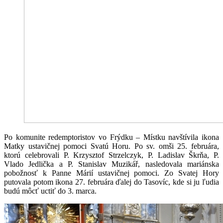
Po komunite redemptoristov vo Frýdku – Místku navštívila ikona
Matky ustavičnej pomoci Svatú Horu. Po sv. omši 25. februára,
ktorú celebrovali P. Krzysztof Strzelczyk, P. Ladislav Škrňa, P.
Vlado Jedlička a P. Stanislav Muzikář, nasledovala mariánska
pobožnosť k Panne Márií ustavičnej pomoci. Zo Svatej Hory
putovala potom ikona 27. februára ďalej do Tasovíc, kde si ju ľudia
budú môcť uctiť do 3. marca.