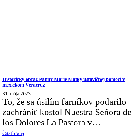
Historický obraz Panny Márie Matky ustavičnej pomoci v
mexickom Veracruz
31. mája 2023
To, že sa úsilím farníkov podarilo
zachrániť kostol Nuestra Señora de
los Dolores La Pastora v…
Čítať ďalej