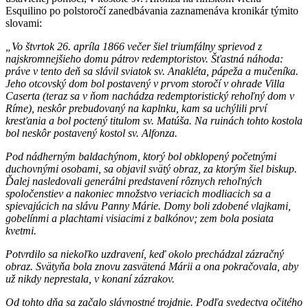
Esquilino po polstoročí zanedbávania zaznamenáva kronikár týmito
slovami:
„Vo štvrtok 26. apríla 1866 večer šiel triumfálny sprievod z
najskromnejšieho domu pátrov redemptoristov. Šťastná náhoda:
práve v tento deň sa slávil sviatok sv. Anakléta, pápeža a mučeníka.
Jeho otcovský dom bol postavený v prvom storočí v ohrade Villa
Caserta (teraz sa v ňom nachádza redemptoristický rehoľný dom v
Ríme), neskôr prebudovaný na kaplnku, kam sa uchýlili prví
kresťania a bol poctený titulom sv. Matúša. Na ruinách tohto kostola
bol neskôr postavený kostol sv. Alfonza.
Pod nádherným baldachýnom, ktorý bol obklopený početnými
duchovnými osobami, sa objavil svätý obraz, za ktorým šiel biskup.
Ďalej nasledovali generálni predstavení rôznych rehoľných
spoločenstiev a nakoniec množstvo veriacich modliacich sa a
spievajúcich na slávu Panny Márie. Domy boli zdobené vlajkami,
gobelínmi a plachtami visiacimi z balkónov; zem bola posiata
kvetmi.
Potvrdilo sa niekoľko uzdravení, keď okolo prechádzal zázračný
obraz. Svätyňa bola znovu zasvätená Márii a ona pokračovala, aby
už nikdy neprestala, v konaní zázrakov.
Od tohto dňa sa začalo slávnostné trojdnie. Podľa svedectva očitého