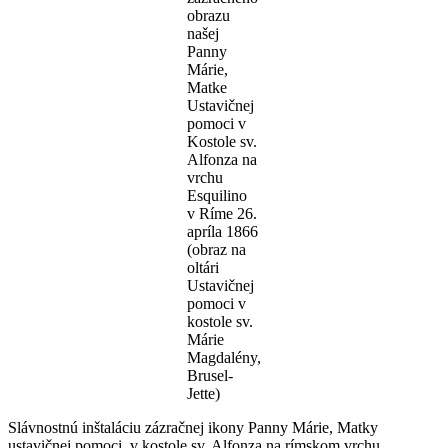
obrazu
našej
Panny
Márie,
Matke
Ustavičnej
pomoci v
Kostole sv.
Alfonza na
vrchu
Esquilino
v Ríme 26.
apríla 1866
(obraz na
oltári
Ustavičnej
pomoci v
kostole sv.
Márie
Magdalény,
Brusel-
Jette)
Slávnostnú inštaláciu zázračnej ikony Panny Márie, Matky
ustavičnej pomoci, v kostole sv. Alfonza na rímskom vrchu