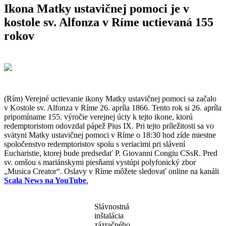
Ikona Matky ustavičnej pomoci je v
kostole sv. Alfonza v Ríme uctievaná 155
rokov
(Rím) Verejné uctievanie ikony Matky ustavičnej pomoci sa začalo
v Kostole sv. Alfonza v Ríme 26. apríla 1866. Tento rok si 26. apríla
pripomíname 155. výročie verejnej úcty k tejto ikone, ktorú
redemptoristom odovzdal pápež Pius IX. Pri tejto príležitosti sa vo
svätyni Matky ustavičnej pomoci v Ríme o 18:30 hod zíde miestne
spoločenstvo redemptoristov spolu s veriacimi pri slávení
Eucharistie, ktorej bude predsedať P. Giovanni Congiu CSsR. Pred
sv. omšou s mariánskymi piesňami vystúpi polyfonický zbor
„Musica Creator“. Oslavy v Ríme môžete sledovať online na kanáli
Scala News na YouTube
.
Slávnostná
inštalácia
zázračného