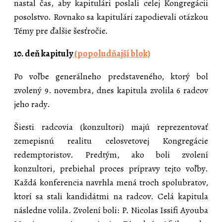
nastal čas, aby kapitulári poslali celej Kongregácii
posolstvo. Rovnako sa kapitulári zapodievali otázkou
Témy pre ďalšie šesťročie.
10. deň kapituly
(popoludňajší blok)
Po voľbe generálneho predstaveného, ktorý bol
zvolený 9. novembra, dnes kapitula zvolila 6 radcov
jeho rady.
Šiesti radcovia (konzultori) majú reprezentovať
zemepisnú realitu celosvetovej Kongregácie
redemptoristov. Predtým, ako boli zvolení
konzultori, prebiehal proces prípravy tejto voľby.
Každá konferencia navrhla mená troch spolubratov,
ktorí sa stali kandidátmi na radcov. Celá kapitula
následne volila. Zvolení boli: P. Nicolas Issifi Ayouba