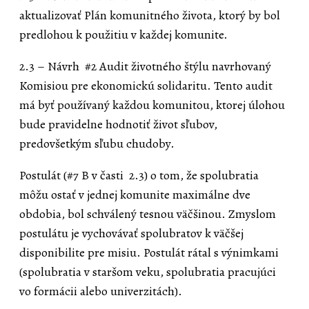
aktualizovať Plán komunitného života, ktorý by bol
predlohou k použitiu v každej komunite.
2.3 – Návrh #2 Audit životného štýlu navrhovaný
Komisiou pre ekonomickú solidaritu. Tento audit
má byť používaný každou komunitou, ktorej úlohou
bude pravidelne hodnotiť život sľubov,
predovšetkým sľubu chudoby.
Postulát (#7 B v časti 2.3) o tom, že spolubratia
môžu ostať v jednej komunite maximálne dve
obdobia, bol schválený tesnou väčšinou. Zmyslom
postulátu je vychovávať spolubratov k väčšej
disponibilite pre misiu. Postulát rátal s výnimkami
(spolubratia v staršom veku, spolubratia pracujúci
vo formácii alebo univerzitách).