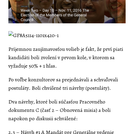
Príjemnou zaujímavosťou volieb je fakt, že prví piati
kandidáti boli zvolení v prvom kole, v ktorom sa
vyžaduje 50% + 1 hlas.
Po voľbe konzultorov sa prejednávali a schvaľovali
postuláty. Boli chválené tri návrhy (postuláty).
Dva návrhy, ktoré boli súčasťou Pracovného
dokumentu C (časť 2 – Obnovená misia) a boli
napokon po diskusii schválené:
2.3 – Návrh #1 A Mandát pre Generálne vedenie