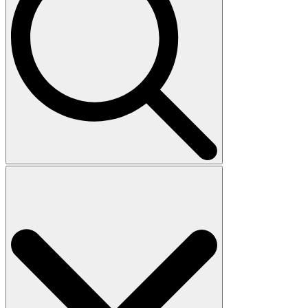
Search
for: