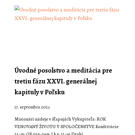
Úvodné posolstvo a meditácia pre
tretiu fázu XXVI. generálnej
kapituly v Poľsku
17. septembra 2023
Misionári nádeje v šľapajách Vykupiteľa: ROK
VENOVANÝ ŽIVOTU V SPOLOČENSTVE Konštitúcie
21-75; GS 026-049; Lk 6,12-16 Drahí…