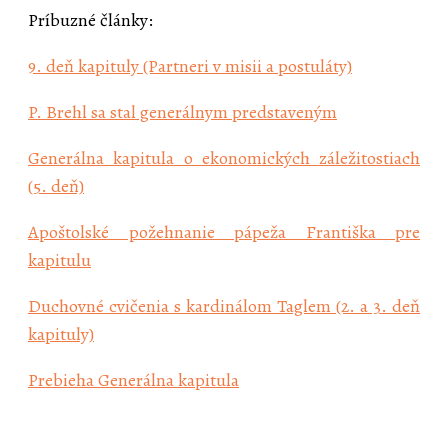
Príbuzné články:
9. deň kapituly (Partneri v misii a postuláty)
P. Brehl sa stal generálnym predstaveným
Generálna kapitula o ekonomických záležitostiach
(5. deň)
Apoštolské požehnanie pápeža Františka pre
kapitulu
Duchovné cvičenia s kardinálom Taglem (2. a 3. deň
kapituly)
Prebieha Generálna kapitula