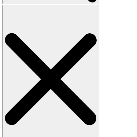
Search
for: