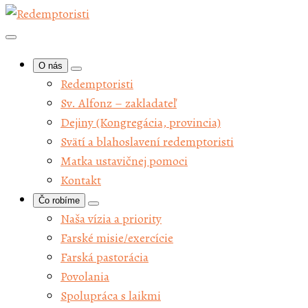
O nás
Redemptoristi
Sv. Alfonz – zakladateľ
Dejiny (Kongregácia, provincia)
Svätí a blahoslavení redemptoristi
Matka ustavičnej pomoci
Kontakt
Čo robíme
Naša vízia a priority
Farské misie/exercície
Farská pastorácia
Povolania
Spolupráca s laikmi