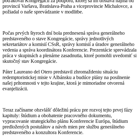
poďakoval Kongregácii za podporu, ktorej sa im dostáva najmä od
provincií Varšava, Bratislava-Praha a viceprovincie Michalovce, a
požiadal o naše sprevádzanie v modlitbe.
Počas prvých štyroch dní bola prednesená správa generálneho
predstaveného o stave Kongregácie, správy jednotlivých
sekretariátov a komisií CSsR, správy komisií a úradov generálneho
vedenia a správa koordinátora Konferencie. Prezentácie sprevádzala
práca v skupinách a plenárne zasadnutia, ktoré pomohli uvedomiť si
skutočný stav Kongregácie.
Páter Laureano del Otero predstavil zhromaždeniu situáciu
redemptoristickej misie v Albánsku a budúce plány na posilnenie
našej prítomnosti v tejto krajine, ktorá je mimoriadne otvorená
evanjelizácii.
Teraz začíname obzvlášť dôležitú prácu pre rozvoj tejto prvej fázy
kapituly: štúdium a obohatenie pracovného dokumentu,
vypracovanie strategického plánu Konferencie Európa, štúdium
predložených postulátov a návrh mien pre službu generálneho
predstaveného a konzultora Konferencie.