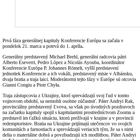
Prvá fáza generálnej kapituly Konferencie Európa sa začala v
pondelok 21. marca a potrvá do 1. apríla
.
Generálny predstavený Michael Brehl, generálni radcovia pátri
Alberto Eseverri, Pedro López a Nicolás Ayouba, koordinátor
Konferencie Európa P. Johannes Römelt, vyšší predstavení
jednotiek Konferencie a ich vokáli, predstavený misie v Albánsku,
dvaja bratia a traja laici. Moderátormi tejto fázy v Európe sú otcovia
Gianni Congiu a Piotr Chyła.
Traja zástupcovia z Ukrajiny, ktorí sprevádzajú svoj ľud v tomto
vojnovom období, sa nemohli osobne zúčastniť. Páter Andryi Rak,
provinciálny predstavený Ľvova, sa však po úvodných pozdravoch
na začiatku kapituly spojil s kapitulantmi prostredníctvom Zoomu a
predstavil im ťažkú situáciu, ktorú prežívajú v krajine a v provincii
redemptoristov. Bratia na Ukrajine prijímajú utečencov vo svojich
komunitách a farnostiach a sprevádzajú veriacich tým, že sa s nimi
delia o materiálne dobrá a povzbudzujú ich modlitbou. Páter Andryi