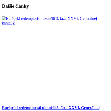
Ďalšie články
Európski redemptoristi ukončili 3. fázu XXVI. Generálnej