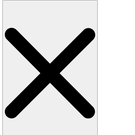
Search
for: