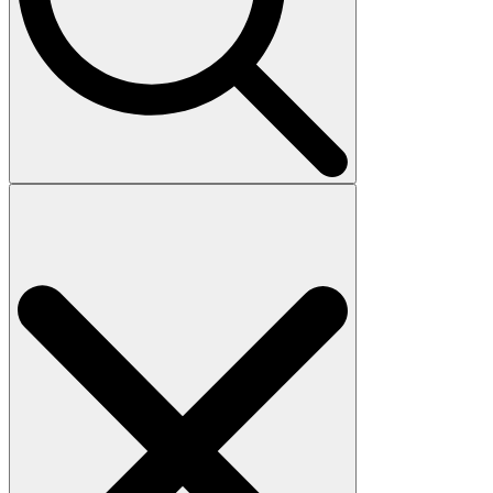
Search
for: