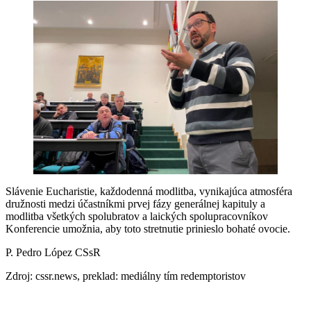
Slávenie Eucharistie, každodenná modlitba, vynikajúca atmosféra
družnosti medzi účastníkmi prvej fázy generálnej kapituly a
modlitba všetkých spolubratov a laických spolupracovníkov
Konferencie umožnia, aby toto stretnutie prinieslo bohaté ovocie.
P. Pedro López CSsR
Zdroj: cssr.news, preklad: mediálny tím redemptoristov