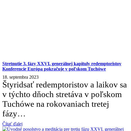
Stretnutie 3. fázy XXVI. generálnej kapituly redemptoristov
Konferencie Európa pokračuje v poľskom Tuchówe
18. septembra 2023
Štyridsať redemptoristov a laikov sa
v týchto dňoch stretáva v poľskom
Tuchówe na rokovaniach tretej
fázy…
Čítať ďalej