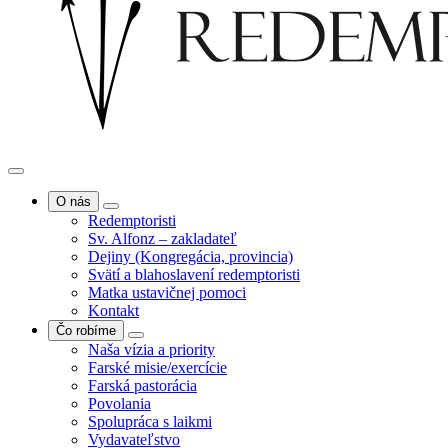
O nás
Redemptoristi
Sv. Alfonz – zakladateľ
Dejiny (Kongregácia, provincia)
Svätí a blahoslavení redemptoristi
Matka ustavičnej pomoci
Kontakt
Čo robíme
Naša vízia a priority
Farské misie/exercície
Farská pastorácia
Povolania
Spolupráca s laikmi
Vydavateľstvo