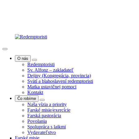
O nás
Redemptoristi
Sv. Alfonz – zakladateľ
Dejiny (Kongregácia, provincia)
Svätí a blahoslavení redemptoristi
Matka ustavičnej pomoci
Kontakt
Čo robíme
Naša vízia a priority
Farské misie/exercície
Farská pastorácia
Povolania
Spolupráca s laikmi
Vydavateľstvo
Farské misie