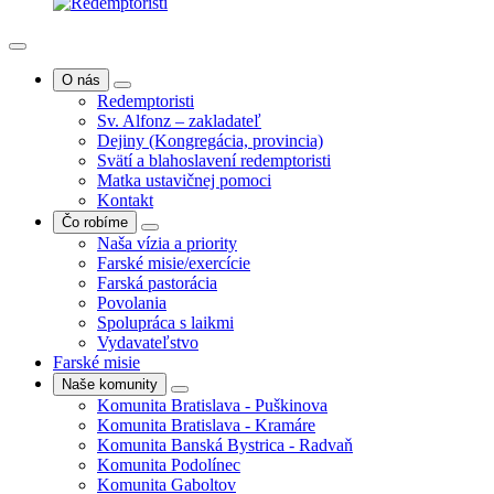
O nás
Redemptoristi
Sv. Alfonz – zakladateľ
Dejiny (Kongregácia, provincia)
Svätí a blahoslavení redemptoristi
Matka ustavičnej pomoci
Kontakt
Čo robíme
Naša vízia a priority
Farské misie/exercície
Farská pastorácia
Povolania
Spolupráca s laikmi
Vydavateľstvo
Farské misie
Naše komunity
Komunita Bratislava - Puškinova
Komunita Bratislava - Kramáre
Komunita Banská Bystrica - Radvaň
Komunita Podolínec
Komunita Gaboltov